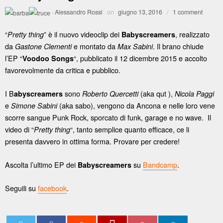
·
Alessandro Rossi
on
giugno 13, 2016
/
1 comment
“
” è il nuovo videoclip dei
, realizzato
Pretty thing
Babyscreamers
da
e montato da
. Il brano chiude
Gastone Clementi
Max Sabini
l’EP “
“, pubblicato il 12 dicembre 2015 e accolto
Voodoo Songs
favorevolmente da critica e pubblico.
I B
sono
(aka qut ),
abyscreamers
Roberto Quercetti
Nicola Paggi
e
(aka sabo), vengono da Ancona e nelle loro vene
Simone Sabini
scorre sangue Punk Rock, sporcato di funk, garage e no wave. Il
video di “
“, tanto semplice quanto efficace, ce li
Pretty thing
presenta davvero in ottima forma. Provare per credere!
Ascolta l’ultimo EP dei
su
Bandcamp
.
Babyscreamers
Seguili su
facebook
.