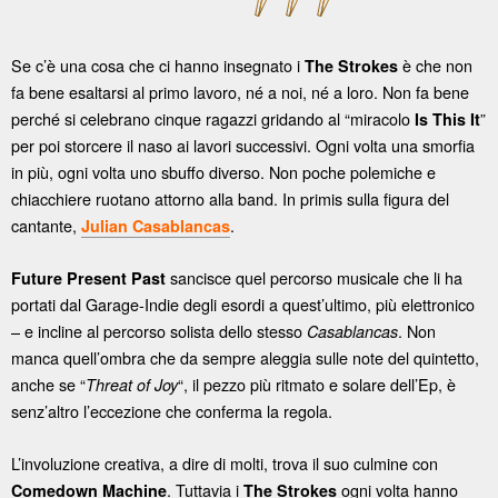
Se c’è una cosa che ci hanno insegnato i
è che non
The Strokes
fa bene esaltarsi al primo lavoro, né a noi, né a loro. Non fa bene
perché si celebrano cinque ragazzi gridando al “miracolo
”
Is This It
per poi storcere il naso ai lavori successivi. Ogni volta una smorfia
in più, ogni volta uno sbuffo diverso. Non poche polemiche e
chiacchiere ruotano attorno alla band. In primis sulla figura del
cantante,
.
Julian Casablancas
sancisce quel percorso musicale che li ha
Future Present Past
portati dal Garage-Indie degli esordi a quest’ultimo, più elettronico
– e incline al percorso solista dello stesso
. Non
Casablancas
manca quell’ombra che da sempre aleggia sulle note del quintetto,
anche se “
“, il pezzo più ritmato e solare dell’Ep, è
Threat of Joy
senz’altro l’eccezione che conferma la regola.
L’involuzione creativa, a dire di molti, trova il suo culmine con
. Tuttavia i
ogni volta hanno
Comedown Machine
The Strokes