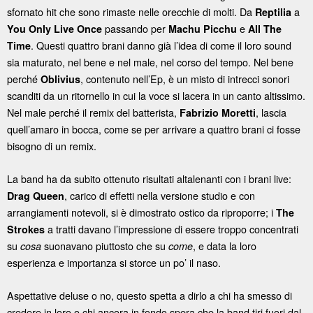
sfornato hit che sono rimaste nelle orecchie di molti. Da
a
Reptilia
passando per
e
You Only Live Once
Machu Picchu
All The
. Questi quattro brani danno già l’idea di come il loro sound
Time
sia maturato, nel bene e nel male, nel corso del tempo. Nel bene
perché
, contenuto nell’Ep, è un misto di intrecci sonori
Oblivius
scanditi da un ritornello in cui la voce si lacera in un canto altissimo.
Nel male perché il remix del batterista,
, lascia
Fabrizio Moretti
quell’amaro in bocca, come se per arrivare a quattro brani ci fosse
bisogno di un remix.
La band ha da subito ottenuto risultati altalenanti con i brani live:
, carico di effetti nella versione studio e con
Drag Queen
arrangiamenti notevoli, si è dimostrato ostico da riproporre; i
The
a tratti davano l’impressione di essere troppo concentrati
Strokes
su
suonavano piuttosto che su
, e data la loro
cosa
come
esperienza e importanza si storce un po’ il naso.
Aspettative deluse o no, questo spetta a dirlo a chi ha smesso di
credere in loro o chi ancora in fondo spera che la band tiri fuori dal