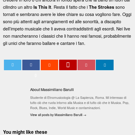
cilindro un altro
. Resta il fatto che i
sono
Is This It
The Strokes
tornati e sembrano avere le idee chiare su cosa vogliono fare. Oggi
sono più attenti agli arrangiamenti ed alle sonorità, a discapito
dell’impeto musicale che li aveva contraddistinti agli esordi. Nei live
non mancheranno i classici che li hanno resi famosi, probabilmente
gli unici che faranno ballare e cantare i fan.
0
About Massimiliano Barulli
Studente di Etnomusicologia @ La Sapienza, Roma. Mi interesso di
tutto ciò che ruota intorno alla Musica e di tutto ciò che è Musica. Pop,
Rock, Blues, Indie, World Music e contaminazioni.
View all posts by Massimiliano Barulli
→
You might like these