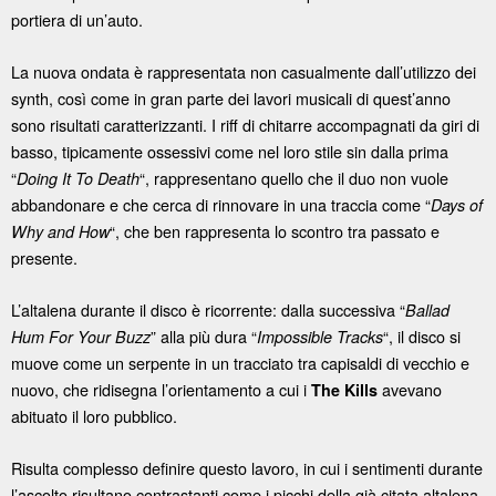
portiera di un’auto.
La nuova ondata è rappresentata non casualmente dall’utilizzo dei
synth, così come in gran parte dei lavori musicali di quest’anno
sono risultati caratterizzanti. I riff di chitarre accompagnati da giri di
basso, tipicamente ossessivi come nel loro stile sin dalla prima
“
“, rappresentano quello che il duo non vuole
Doing It To Death
abbandonare e che cerca di rinnovare in una traccia come “
Days of
“, che ben rappresenta lo scontro tra passato e
Why and How
presente.
L’altalena durante il disco è ricorrente: dalla successiva “
Ballad
” alla più dura “
“, il disco si
Hum For Your Buzz
Impossible Tracks
muove come un serpente in un tracciato tra capisaldi di vecchio e
nuovo, che ridisegna l’orientamento a cui i
avevano
The Kills
abituato il loro pubblico.
Risulta complesso definire questo lavoro, in cui i sentimenti durante
l’ascolto risultano contrastanti come i picchi della già citata altalena.