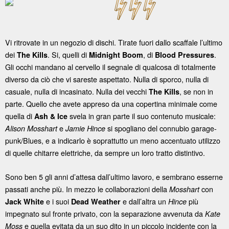
Vi ritrovate in un negozio di dischi. Tirate fuori dallo scaffale l’ultimo
dei
. Si, quelli di
, di
.
The Kills
Midnight Boom
Blood Pressures
Gli occhi mandano al cervello il segnale di qualcosa di totalmente
diverso da ciò che vi sareste aspettato. Nulla di sporco, nulla di
casuale, nulla di incasinato. Nulla dei vecchi
, se non in
The Kills
parte. Quello che avete appreso da una copertina minimale come
quella di
svela in gran parte il suo contenuto musicale:
Ash & Ice
e
si spogliano del connubio garage-
Alison Mosshart
Jamie Hince
punk/Blues, e a indicarlo è soprattutto un meno accentuato utilizzo
di quelle chitarre elettriche, da sempre un loro tratto distintivo.
Sono ben 5 gli anni d’attesa dall’ultimo lavoro, e sembrano esserne
passati anche più. In mezzo le collaborazioni della
con
Mosshart
e i suoi
e dall’altra un
più
Jack White
Dead Weather
Hince
impegnato sul fronte privato, con la separazione avvenuta da
Kate
e quella evitata da un suo dito in un piccolo incidente con la
Moss