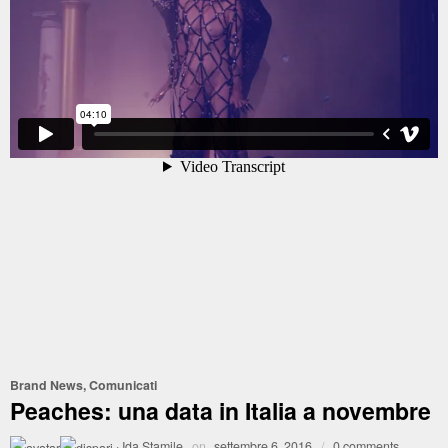
Brand News
,
Comunicati
Peaches: una data in Italia a novembre
·
Ida Stamile
on
settembre 6, 2016
/
0 comments