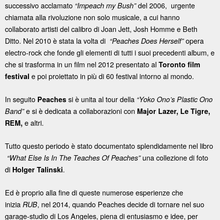
successivo acclamato
del 2006, urgente
“Impeach my Bush”
chiamata alla rivoluzione non solo musicale, a cui hanno
collaborato artisti del calibro di Joan Jett, Josh Homme e Beth
Ditto. Nel 2010 è stata la volta di
opera
“Peaches Does Herself”
electro-rock che fonde gli elementi di tutti i suoi precedenti album, e
che si trasforma in un film nel 2012 presentato al
Toronto film
e poi proiettato in più di 60 festival intorno al mondo.
festival
In seguito
si è unita al tour della
Peaches
“Yoko Ono’s Plastic Ono
e si è dedicata a collaborazioni con
Band”
Major Lazer, Le Tigre,
e altri.
REM,
Tutto questo periodo è stato documentato splendidamente nel libro
una collezione di foto
“What Else Is In The Teaches Of Peaches”
di
.
Holger Talinski
Ed è proprio alla fine di queste numerose esperienze che
inizia
, nel 2014, quando Peaches decide di tornare nel suo
RUB
garage-studio di Los Angeles, piena di entusiasmo e idee, per