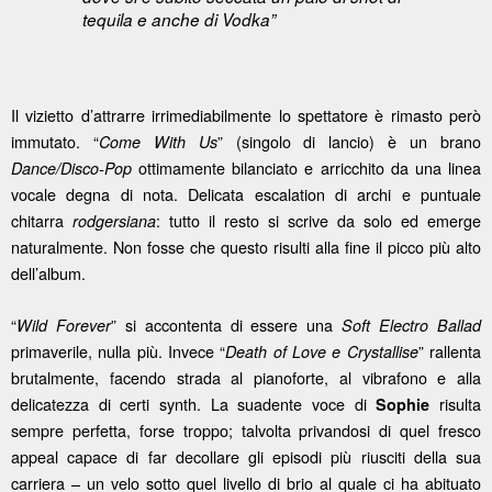
tequila e anche di Vodka”
Il vizietto d’attrarre irrimediabilmente lo spettatore è rimasto però
immutato. “
” (singolo di lancio) è un brano
Come With Us
ottimamente bilanciato e arricchito da una linea
Dance/Disco-Pop
vocale degna di nota. Delicata escalation di archi e puntuale
chitarra
: tutto il resto si scrive da solo ed emerge
rodgersiana
naturalmente. Non fosse che questo risulti alla fine il picco più alto
dell’album.
“
” si accontenta di essere una
Wild Forever
Soft Electro Ballad
primaverile, nulla più. Invece “
” rallenta
Death of Love e Crystallise
brutalmente, facendo strada al pianoforte, al vibrafono e alla
delicatezza di certi synth. La suadente voce di
risulta
Sophie
sempre perfetta, forse troppo; talvolta privandosi di quel fresco
appeal capace di far decollare gli episodi più riusciti della sua
carriera – un velo sotto quel livello di brio al quale ci ha abituato