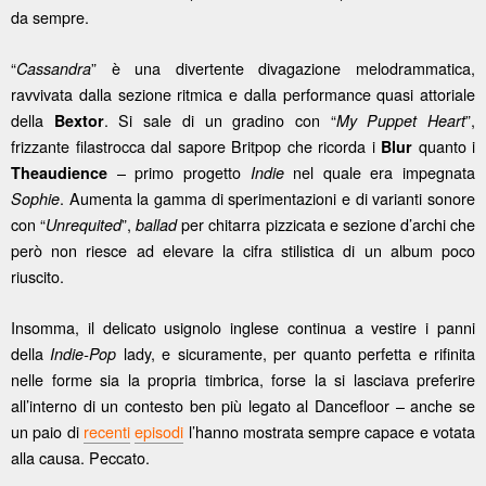
da sempre.
“
” è una divertente divagazione melodrammatica,
Cassandra
ravvivata dalla sezione ritmica e dalla performance quasi attoriale
della
. Si sale di un gradino con “
”,
Bextor
My Puppet Heart
frizzante filastrocca dal sapore Britpop che ricorda i
quanto i
Blur
– primo progetto
nel quale era impegnata
Theaudience
Indie
. Aumenta la gamma di sperimentazioni e di varianti sonore
Sophie
con “
”,
per chitarra pizzicata e sezione d’archi che
Unrequited
ballad
però non riesce ad elevare la cifra stilistica di un album poco
riuscito.
Insomma, il delicato usignolo inglese continua a vestire i panni
della
lady, e sicuramente, per quanto perfetta e rifinita
Indie-Pop
nelle forme sia la propria timbrica, forse la si lasciava preferire
all’interno di un contesto ben più legato al Dancefloor – anche se
un paio di
recenti
episodi
l’hanno mostrata sempre capace e votata
alla causa. Peccato.