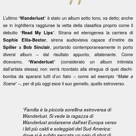
L’ultimo “
” è stato un album sotto tono, va detto; anche
Wanderlust
se in Inghilterra raggiunse la vetta della classifica proprio come il
debutto “
”. Strana ed eterogenea la carriera di
Read My Lips
, sirena audiovisiva capace d’irretire da
Sophie Ellis-Bextor
a
, portando contemporaneamente in porto
Spiller
Bob Sinclair
diversi album – dal risultato appunto, altalenante. Come
dicevamo, “
” (considerato un album intimista
Wanderlust
dall’artista stessa) non verrà ricordato alla stregua di quei dischi-
bomba da spararsi tutti d’un fiato – come ad esempio “
Make a
” –, per di più oggi esce il suo gemello, quello estroverso.
Scene
“Familia è la piccola sorellina estroversa di
Wanderlust. Si vede la ragazza di
Wanderlust andarsene dall’est Europa verso
i lidi più caldi e soleggiati del Sud America:
dove si è subito seccata un paio di shot di