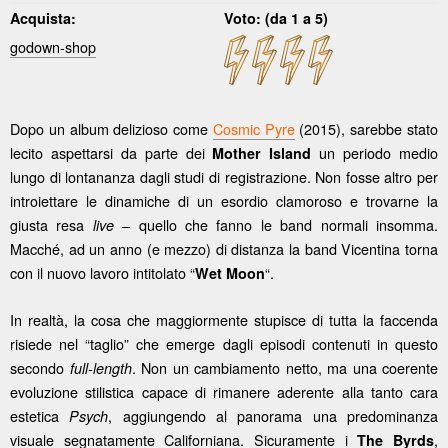
Acquista:
Voto: (da 1 a 5)
godown-shop
Dopo un album delizioso come
Cosmic Pyre
(2015), sarebbe stato
lecito aspettarsi da parte dei
un periodo medio
Mother Island
lungo di lontananza dagli studi di registrazione. Non fosse altro per
introiettare le dinamiche di un esordio clamoroso e trovarne la
giusta resa
– quello che fanno le band normali insomma.
live
Macché, ad un anno (e mezzo) di distanza la band Vicentina torna
con il nuovo lavoro intitolato “
“.
Wet Moon
In realtà, la cosa che maggiormente stupisce di tutta la faccenda
risiede nel “taglio” che emerge dagli episodi contenuti in questo
secondo
. Non un cambiamento netto, ma una coerente
full-length
evoluzione stilistica capace di rimanere aderente alla tanto cara
estetica
, aggiungendo al panorama una predominanza
Psych
visuale segnatamente Californiana. Sicuramente i
,
The Byrds