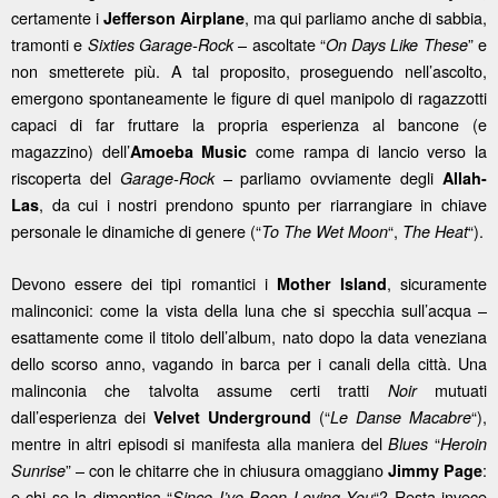
certamente i
, ma qui parliamo anche di sabbia,
Jefferson Airplane
tramonti e
– ascoltate “
” e
Sixties Garage-Rock
On Days Like These
non smetterete più. A tal proposito, proseguendo nell’ascolto,
emergono spontaneamente le figure di quel manipolo di ragazzotti
capaci di far fruttare la propria esperienza al bancone (e
magazzino) dell’
come rampa di lancio verso la
Amoeba Music
riscoperta del
– parliamo ovviamente degli
Garage-Rock
Allah-
, da cui i nostri prendono spunto per riarrangiare in chiave
Las
personale le dinamiche di genere (“
“,
“).
To The Wet Moon
The Heat
Devono essere dei tipi romantici i
, sicuramente
Mother Island
malinconici: come la vista della luna che si specchia sull’acqua –
esattamente come il titolo dell’album, nato dopo la data veneziana
dello scorso anno, vagando in barca per i canali della città. Una
malinconia che talvolta assume certi tratti
mutuati
Noir
dall’esperienza dei
(“
“),
Velvet Underground
Le Danse Macabre
mentre in altri episodi si manifesta alla maniera del
“
Blues
Heroin
” – con le chitarre che in chiusura omaggiano
:
Sunrise
Jimmy Page
e chi se la dimentica “
“? Resta invece
Since I’ve Been Loving You