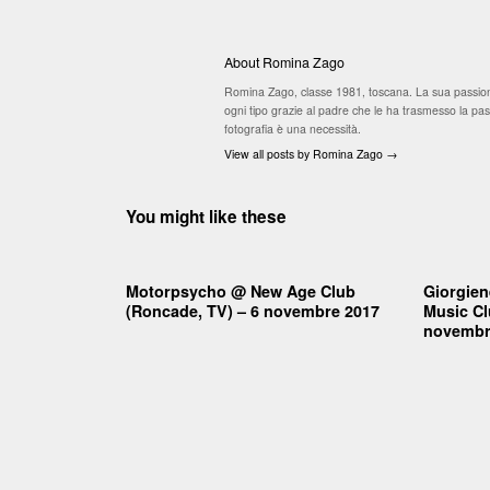
About Romina Zago
Romina Zago, classe 1981, toscana. La sua passione
ogni tipo grazie al padre che le ha trasmesso la passi
fotografia è una necessità.
View all posts by Romina Zago
→
You might like these
Motorpsycho @ New Age Club
Giorgien
(Roncade, TV) – 6 novembre 2017
Music Cl
novembr