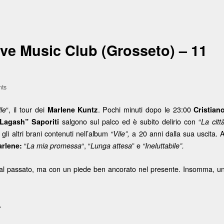
ve Music Club (Grosseto) – 11
ts
“, il tour dei
. Pochi minuti dopo le 23:00
ile
Marlene Kuntz
Cristian
salgono sul palco ed è subito delirio con “
Lagash” Saporiti
La citt
li altri brani contenuti nell’album
a 20 anni dalla sua uscita. 
“Vile”,
“
“, “
” e
rlene:
La mia promessa
Lunga attesa
“Ineluttabile”.
o al passato, ma con un piede ben ancorato nel presente. Insomma, u
.