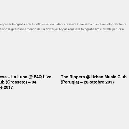
 per la fotografia non ha età, essendo nata e cresciuta in mezzo a macchine fotografiche di
one di guardare il mondo da un obiettivo. Appassionata di fotografia live e ritratti, per lei la
ess + La Luna @ FAQ Live
The Rippers @ Urban Music Club
ub (Grosseto) – 04
(Perugia) – 28 ottobre 2017
e 2017