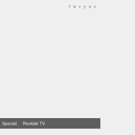
f
w
c
y
n
s
Speciali
Rocklab TV