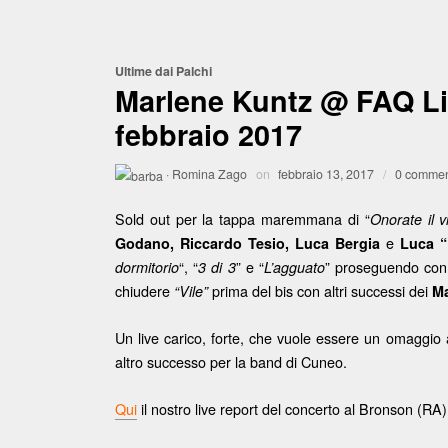
Ultime dai Palchi
Marlene Kuntz @ FAQ Li
febbraio 2017
·
Romina Zago
on
febbraio 13, 2017
/
0 commen
Sold out per la tappa maremmana di “
Onorate il v
e
Godano, Riccardo Tesio, Luca Bergia
Luca “
“, “
” e “
” proseguendo con g
dormitorio
3 di 3
L’agguato
chiudere
prima del bis con altri successi dei
“Vile”
Ma
Un live carico, forte, che vuole essere un omaggi
altro successo per la band di Cuneo.
Qui
il nostro live report del concerto al Bronson (RA)