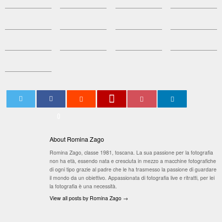
0
About Romina Zago
Romina Zago, classe 1981, toscana. La sua passione per la fotografia
non ha età, essendo nata e cresciuta in mezzo a macchine fotografiche
di ogni tipo grazie al padre che le ha trasmesso la passione di guardare
il mondo da un obiettivo. Appassionata di fotografia live e ritratti, per lei
la fotografia è una necessità.
View all posts by Romina Zago
→