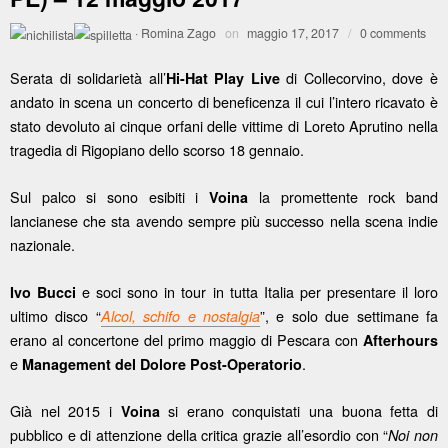
·
Romina Zago
on
maggio 17, 2017
/
0 comments
Serata di solidarietà all’
di Collecorvino, dove è
Hi-Hat Play Live
andato in scena un concerto di beneficenza il cui l’intero ricavato è
stato devoluto ai cinque orfani delle vittime di Loreto Aprutino nella
tragedia di Rigopiano dello scorso 18 gennaio.
Sul palco si sono esibiti i
la promettente rock band
Voina
lancianese che sta avendo sempre più successo nella scena indie
nazionale.
e soci sono in tour in tutta Italia per presentare il loro
Ivo Bucci
ultimo disco “
”, e solo due settimane fa
Alcol, schifo e nostalgia
erano al concertone del primo maggio di Pescara con
Afterhours
e
.
Management del Dolore Post-Operatorio
Già nel 2015 i
si erano conquistati una buona fetta di
Voina
pubblico e di attenzione della critica grazie all’esordio con “
Noi non