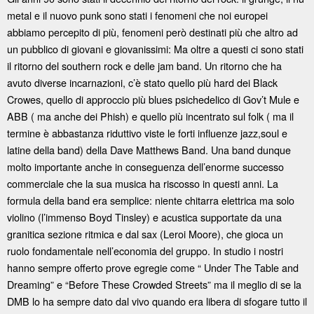
metal e il nuovo punk sono stati i fenomeni che noi europei
abbiamo percepito di più, fenomeni però destinati più che altro ad
un pubblico di giovani e giovanissimi: Ma oltre a questi ci sono stati
il ritorno del southern rock e delle jam band. Un ritorno che ha
avuto diverse incarnazioni, c’è stato quello più hard dei Black
Crowes, quello di approccio più blues psichedelico di Gov’t Mule e
ABB ( ma anche dei Phish) e quello più incentrato sul folk ( ma il
termine è abbastanza riduttivo viste le forti influenze jazz,soul e
latine della band) della Dave Matthews Band. Una band dunque
molto importante anche in conseguenza dell’enorme successo
commerciale che la sua musica ha riscosso in questi anni. La
formula della band era semplice: niente chitarra elettrica ma solo
violino (l’immenso Boyd Tinsley) e acustica supportate da una
granitica sezione ritmica e dal sax (Leroi Moore), che gioca un
ruolo fondamentale nell’economia del gruppo. In studio i nostri
hanno sempre offerto prove egregie come “ Under The Table and
Dreaming” e “Before These Crowded Streets” ma il meglio di se la
DMB lo ha sempre dato dal vivo quando era libera di sfogare tutto il