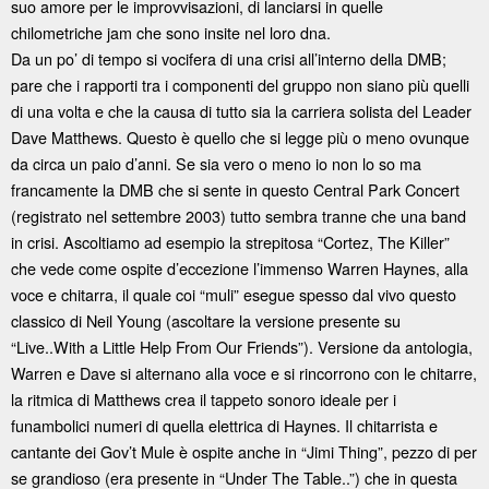
suo amore per le improvvisazioni, di lanciarsi in quelle
chilometriche jam che sono insite nel loro dna.
Da un po’ di tempo si vocifera di una crisi all’interno della DMB;
pare che i rapporti tra i componenti del gruppo non siano più quelli
di una volta e che la causa di tutto sia la carriera solista del Leader
Dave Matthews. Questo è quello che si legge più o meno ovunque
da circa un paio d’anni. Se sia vero o meno io non lo so ma
francamente la DMB che si sente in questo Central Park Concert
(registrato nel settembre 2003) tutto sembra tranne che una band
in crisi. Ascoltiamo ad esempio la strepitosa “Cortez, The Killer”
che vede come ospite d’eccezione l’immenso Warren Haynes, alla
voce e chitarra, il quale coi “muli” esegue spesso dal vivo questo
classico di Neil Young (ascoltare la versione presente su
“Live..With a Little Help From Our Friends”). Versione da antologia,
Warren e Dave si alternano alla voce e si rincorrono con le chitarre,
la ritmica di Matthews crea il tappeto sonoro ideale per i
funambolici numeri di quella elettrica di Haynes. Il chitarrista e
cantante dei Gov’t Mule è ospite anche in “Jimi Thing”, pezzo di per
se grandioso (era presente in “Under The Table..”) che in questa