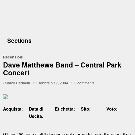
Sections
Recensioni
Dave Matthews Band – Central Park
Concert
·
Marco Redaelli
on
febbraio 17, 2004
/
0 comments
Acquista:
Data di
Etichetta:
Sito:
Voto:
Uscita:
Gli anni 90 sono stati il decennio del ritorno del rock: il grunge, il nu