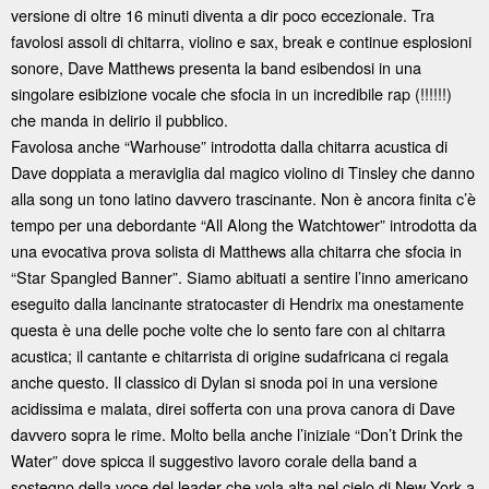
versione di oltre 16 minuti diventa a dir poco eccezionale. Tra
favolosi assoli di chitarra, violino e sax, break e continue esplosioni
sonore, Dave Matthews presenta la band esibendosi in una
singolare esibizione vocale che sfocia in un incredibile rap (!!!!!!)
che manda in delirio il pubblico.
Favolosa anche “Warhouse” introdotta dalla chitarra acustica di
Dave doppiata a meraviglia dal magico violino di Tinsley che danno
alla song un tono latino davvero trascinante. Non è ancora finita c’è
tempo per una debordante “All Along the Watchtower” introdotta da
una evocativa prova solista di Matthews alla chitarra che sfocia in
“Star Spangled Banner”. Siamo abituati a sentire l’inno americano
eseguito dalla lancinante stratocaster di Hendrix ma onestamente
questa è una delle poche volte che lo sento fare con al chitarra
acustica; il cantante e chitarrista di origine sudafricana ci regala
anche questo. Il classico di Dylan si snoda poi in una versione
acidissima e malata, direi sofferta con una prova canora di Dave
davvero sopra le rime. Molto bella anche l’iniziale “Don’t Drink the
Water” dove spicca il suggestivo lavoro corale della band a
sostegno della voce del leader che vola alta nel cielo di New York a