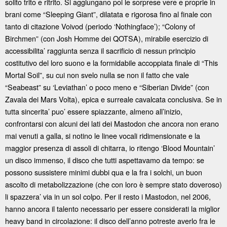
solito trito e ritrito. Si aggiungano poi le sorprese vere e proprie in
brani come “Sleeping Giant”, dilatata e rigorosa fino al finale con
tanto di citazione Voivod (periodo ‘Nothingface’); “Colony of
Birchmen” (con Josh Homme dei QOTSA), mirabile esercizio di
accessibilita’ raggiunta senza il sacrificio di nessun principio
costitutivo del loro suono e la formidabile accoppiata finale di “This
Mortal Soil”, su cui non svelo nulla se non il fatto che vale
“Seabeast” su ‘Leviathan’ o poco meno e “Siberian Divide” (con
Zavala dei Mars Volta), epica e surreale cavalcata conclusiva. Se in
tutta sincerita’ puo’ essere spiazzante, almeno all’inizio,
confrontarsi con alcuni dei lati dei Mastodon che ancora non erano
mai venuti a galla, si notino le linee vocali ridimensionate e la
maggior presenza di assoli di chitarra, io ritengo ‘Blood Mountain’
un disco immenso, il disco che tutti aspettavamo da tempo: se
possono sussistere minimi dubbi qua e la fra i solchi, un buon
ascolto di metabolizzazione (che con loro è sempre stato doveroso)
li spazzera’ via in un sol colpo. Per il resto i Mastodon, nel 2006,
hanno ancora il talento necessario per essere considerati la miglior
heavy band in circolazione: il disco dell’anno potreste averlo fra le