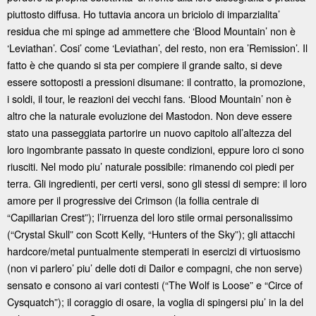
piuttosto diffusa. Ho tuttavia ancora un briciolo di imparzialita’
residua che mi spinge ad ammettere che ‘Blood Mountain’ non è
‘Leviathan’. Cosi’ come ‘Leviathan’, del resto, non era ’Remission’. Il
fatto è che quando si sta per compiere il grande salto, si deve
essere sottoposti a pressioni disumane: il contratto, la promozione,
i soldi, il tour, le reazioni dei vecchi fans. ‘Blood Mountain’ non è
altro che la naturale evoluzione dei Mastodon. Non deve essere
stato una passeggiata partorire un nuovo capitolo all’altezza del
loro ingombrante passato in queste condizioni, eppure loro ci sono
riusciti. Nel modo piu’ naturale possibile: rimanendo coi piedi per
terra. Gli ingredienti, per certi versi, sono gli stessi di sempre: il loro
amore per il progressive dei Crimson (la follia centrale di
“Capillarian Crest”); l’irruenza del loro stile ormai personalissimo
(“Crystal Skull” con Scott Kelly, “Hunters of the Sky”); gli attacchi
hardcore/metal puntualmente stemperati in esercizi di virtuosismo
(non vi parlero’ piu’ delle doti di Dailor e compagni, che non serve)
sensato e consono ai vari contesti (“The Wolf is Loose” e “Circe of
Cysquatch”); il coraggio di osare, la voglia di spingersi piu’ in la del