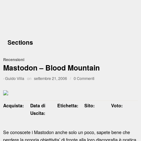
Sections
Recensioni
Mastodon – Blood Mountain
·
Guido Villa
on
settembre 21, 2006
/
0 Commenti
Acquista:
Data di
Etichetta:
Sito:
Voto:
Uscita:
Se conoscete i Mastodon anche solo un poco, sapete bene che
perdere la propria obiettivita’ di fronte alla loro discografia è pratica