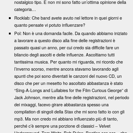
nostalgico tipo. E non mi sono fatto un’ottima opinione della
categoria…
Rocklab: Che band avete avuto nel lettore in quei giorni e
quanto pensate vi potuto influenzare?
Pol: Non è una domanda facile. Da quando abbiamo iniziato
a lavorare a questo disco alla fine delle registrazioni è
passato quasi un anno, per cui credo sia difficile fare un
bilancio degli ascolti e delle influenze. Ascoltiamo tutti
tantissima musica. Per quanto mi riguarda, mi ricordo che
l’inverno scorso, mentre ancora stavamo lavorando agli
spunti che poi sono diventati le canzoni del nuovo CD, un
disco che per un mesetto ho ascoltato abbastanza è stato
“Sing-A-Longs and Lullabies for the Film Curious George” di
Jack Johnson, mentre alla fine delle registrazioni, nel periodo
dei mixaggi, facevo girare abbastanza spesso una
compilation di singoli della Stax che mi sono fatto io con gli
mp3. Ma non credo mi abbiano influenzato più di tanto,
perché c’è sempre una porzione di classici – Velvet
Underground, Tom Waits, Bob Dylan, Beatles ecc ecc – che