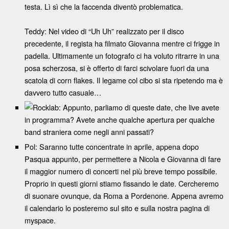
testa. Lì sì che la faccenda diventò problematica.
Teddy: Nel video di “Uh Uh” realizzato per il disco
precedente, il regista ha filmato Giovanna mentre ci frigge in
padella. Ultimamente un fotografo ci ha voluto ritrarre in una
posa scherzosa, si è offerto di farci scivolare fuori da una
scatola di corn flakes. Il legame col cibo si sta ripetendo ma è
davvero tutto casuale…
Rocklab: Appunto, parliamo di queste date, che live avete
in programma? Avete anche qualche apertura per qualche
band straniera come negli anni passati?
Pol: Saranno tutte concentrate in aprile, appena dopo
Pasqua appunto, per permettere a Nicola e Giovanna di fare
il maggior numero di concerti nel più breve tempo possibile.
Proprio in questi giorni stiamo fissando le date. Cercheremo
di suonare ovunque, da Roma a Pordenone. Appena avremo
il calendario lo posteremo sul sito e sulla nostra pagina di
myspace.