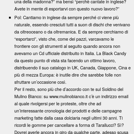
una della madonna?” ma bensì “perchè cantate in inglese?
Avete in mente di esportarvi con questo nuovo lavoro?”
Pol: Cantiamo in inglese da sempre perché ci viene più
naturale, essendo cresciuti tutti a suon di dischi che venivano
da oltreoceano o da oltremanica. E da sempre cerchiamo di
“esportarci”, visto che, come dei pazzi, varcavamo le
frontiere con gli strumenti al seguito quando ancora non
avevamo un Cd ufficiale distribuito in Italia. La Black Candy
da questo punto di vista sta facendo un ottimo lavoro,
distribuendo il suo catalogo in UK, Canada, Giappone, Cina e
più di mezza Europa: è inutile dire che sarebbe folle non
sfruttare un’occasione così.
Per il resto, sono più che d’accordo con te sul Soldino del
Mulino Bianco: su www.mulinobianco.it c’è un indirizzo email
al quale rivolgersi per le proteste, oltre che ad
un’interessante cronologia dei prodotti e delle campagne
marketing fatte dalla casa dolciaria negli ultimi 30 anni. Ti
ricordi le gomme per cancellare a forma di Tarallucci? Sì?
Dovrei averle ancora in giro da qualche parte, adesso scusa