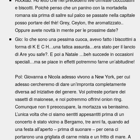
e biscotti. Poichè penso che un panino con la mortadella
romana sia prima di salire sul palco se passate nella capitale
posso portare del thè! Grey, Ceylon, the aromatizzato..
Oppure avete novità in mente per le prossime date?
Gio: Io che sono una pessima cuoca, avevo fatto i biscottini a
forma di K E C H…una fatica assurda…era stato per il lancio
di Are you safe?. E poi a Natale …beh succede in occasioni
speciali…ma se piace in effetti potremmo farne un’abitudine!
Pol: Giovanna e Nicola adesso vivono a New York, per cui
adesso cercheremo di dare un’impronta completamente
diversa ad iniziative del genere. Voi potreste portare dei
vasetti di maionese, e noi potremmo offrirvi onion ring.
Comunque non ti preoccupare, la mortazza va benissimo.
L’unica volta che ci siamo sentiti appesantiti prima di un
concerto è stato vicino a Bergamo, tre anni fa, quando ad
una festa all’aperto – prima di suonare – per cena ci
portarono una grigliata di carne mista e un fritto di mare. A