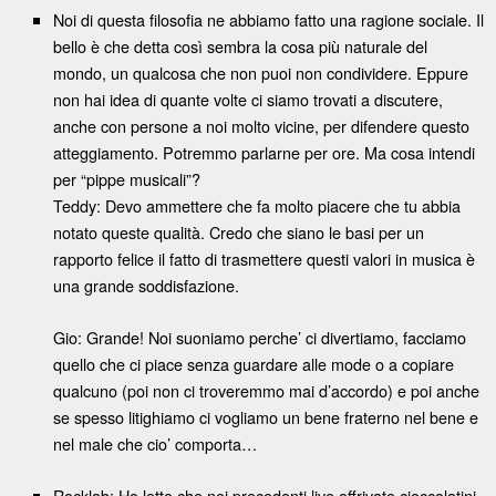
Noi di questa filosofia ne abbiamo fatto una ragione sociale. Il
bello è che detta così sembra la cosa più naturale del
mondo, un qualcosa che non puoi non condividere. Eppure
non hai idea di quante volte ci siamo trovati a discutere,
anche con persone a noi molto vicine, per difendere questo
atteggiamento. Potremmo parlarne per ore. Ma cosa intendi
per “pippe musicali”?
Teddy: Devo ammettere che fa molto piacere che tu abbia
notato queste qualità. Credo che siano le basi per un
rapporto felice il fatto di trasmettere questi valori in musica è
una grande soddisfazione.
Gio: Grande! Noi suoniamo perche’ ci divertiamo, facciamo
quello che ci piace senza guardare alle mode o a copiare
qualcuno (poi non ci troveremmo mai d’accordo) e poi anche
se spesso litighiamo ci vogliamo un bene fraterno nel bene e
nel male che cio’ comporta…
Rocklab: Ho letto che nei precedenti live offrivate cioccolatini