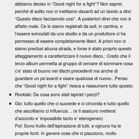
abbiamo deciso in “Good night for a fight”? Non saprei,
perché di solito non ci mettiamo davanti ad un tavolo a dire:
“Questo disco facciamolo così”. A posteriori direi che non è
affatto male. Ce lo siamo registrati da soli, in cantina, e
l’essere svincolati da uno studio e da un produttore ci ha
permesso di essere completamente liberi. A priori non ci
siamo preclusi alcuna strada, e forse è stato proprio questo
atteggiamento a caratterizzare il nuovo disco.: Credo che il
terzo album permetta al gruppo di cercare di sommare cosa
c’e’ stato di buono nei dischi precedenti ma anche di
guardare un po’avanti e osare qualcosa di nuovo.. Penso
che “Good night for a fight” riesca a riassumere tutto questo.
Rocklab: Da cosa sono stati ispirati i pezzi?
Gio: tutto quello che ci succede e ci circonda e tutto quello
che ascoltiamo ci influenza… (e ti assicuro mettersi
d’accordo e’ impossibile tanto e’ eterogeneo)
Pol: Sono frutto dell’ispirazione di tutti, e ognuno ha le
proprie fonti. In genere cose che ci piacciono, molto