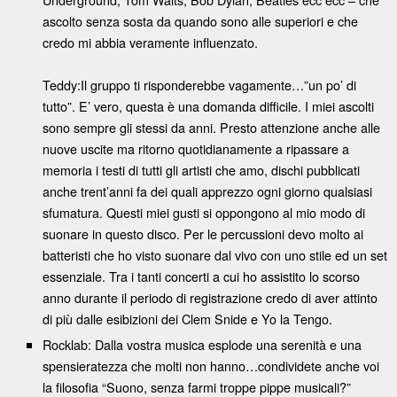
ascolto senza sosta da quando sono alle superiori e che
credo mi abbia veramente influenzato.
Teddy:Il gruppo ti risponderebbe vagamente…”un po’ di
tutto”. E’ vero, questa è una domanda difficile. I miei ascolti
sono sempre gli stessi da anni. Presto attenzione anche alle
nuove uscite ma ritorno quotidianamente a ripassare a
memoria i testi di tutti gli artisti che amo, dischi pubblicati
anche trent’anni fa dei quali apprezzo ogni giorno qualsiasi
sfumatura. Questi miei gusti si oppongono al mio modo di
suonare in questo disco. Per le percussioni devo molto ai
batteristi che ho visto suonare dal vivo con uno stile ed un set
essenziale. Tra i tanti concerti a cui ho assistito lo scorso
anno durante il periodo di registrazione credo di aver attinto
di più dalle esibizioni dei Clem Snide e Yo la Tengo.
Rocklab: Dalla vostra musica esplode una serenità e una
spensieratezza che molti non hanno…condividete anche voi
la filosofia “Suono, senza farmi troppe pippe musicali?”