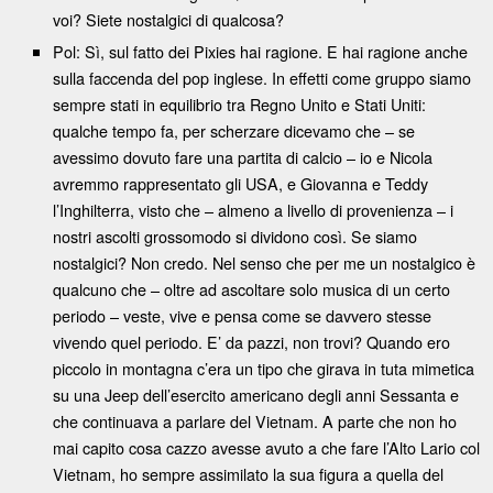
voi? Siete nostalgici di qualcosa?
Pol: Sì, sul fatto dei Pixies hai ragione. E hai ragione anche
sulla faccenda del pop inglese. In effetti come gruppo siamo
sempre stati in equilibrio tra Regno Unito e Stati Uniti:
qualche tempo fa, per scherzare dicevamo che – se
avessimo dovuto fare una partita di calcio – io e Nicola
avremmo rappresentato gli USA, e Giovanna e Teddy
l’Inghilterra, visto che – almeno a livello di provenienza – i
nostri ascolti grossomodo si dividono così. Se siamo
nostalgici? Non credo. Nel senso che per me un nostalgico è
qualcuno che – oltre ad ascoltare solo musica di un certo
periodo – veste, vive e pensa come se davvero stesse
vivendo quel periodo. E’ da pazzi, non trovi? Quando ero
piccolo in montagna c’era un tipo che girava in tuta mimetica
su una Jeep dell’esercito americano degli anni Sessanta e
che continuava a parlare del Vietnam. A parte che non ho
mai capito cosa cazzo avesse avuto a che fare l’Alto Lario col
Vietnam, ho sempre assimilato la sua figura a quella del