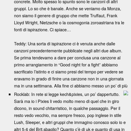
concrete. Molto spesso lo spunto sono le canzoni di altri
gruppi. Lo so che è banale. Anche se veniamo da Monza,
non siamo il genere di gruppo che mette Truffaut, Frank
Lloyd Wright, Nietzsche o la cosmogonia zoroastriana tra le
fonti di ispirazione. Ci spiace…
Teddy: Una sorta di ispirazione ci è venuta anche dalle
canzoni precedentemente pubblicate negli altri due album.
Se prima tendevamo a dare per conclusa una canzone al
primo arrangiamento in “Good night for a fight” abbiamo
sacrificato l’istinto e ci siamo presi del tempo per vedere se
eravamo in grado di finire una canzone non in una giornata
ma in una settimana. Alla fine ci abbiamo messo un po’ di più
Rocklab: In rete si legge kech&pixies, un po’ dappertutto.
Sarà ma io i Pixies li vedo molto meno di quel che in giro
dicono, in sound chitarristico, in qualche passaggio. Per il
resto vedo vecchio, ma sempre fresco, pop inglese in stile
Lush, Sleeper, e altri gruppi che immagino conosco solo io e
altri 5-6 del Brit.sbaglio? Quanto c’è di uk e quanto di usa in