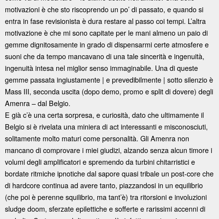
motivazioni è che sto riscoprendo un po’ di passato, e quando si
entra in fase revisionista è dura restare al passo coi tempi. L’altra
motivazione è che mi sono capitate per le mani almeno un paio di
gemme dignitosamente in grado di dispensarmi certe atmosfere e
suoni che da tempo mancavano di una tale sincerità e ingenuità,
ingenuità intesa nel miglior senso immaginabile. Una di queste
gemme passata ingiustamente | e prevedibilmente | sotto silenzio è
Mass III, seconda uscita (dopo demo, promo e split di dovere) degli
Amenra – dal Belgio.
E già c’è una certa sorpresa, e curiosità, dato che ultimamente il
Belgio si è rivelata una miniera di act interessanti e misconosciuti,
solitamente molto maturi come personalità. Gli Amenra non
mancano di comprovare i miei giudizi, alzando senza alcun timore i
volumi degli amplificatori e spremendo da turbini chitarristici e
bordate ritmiche ipnotiche dal sapore quasi tribale un post-core che
di hardcore continua ad avere tanto, piazzandosi in un equilibrio
(che poi è perenne squilibrio, ma tant’è) tra ritorsioni e involuzioni
sludge doom, sferzate epilettiche e sofferte e rarissimi accenni di