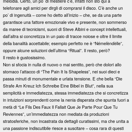
melodia. Certo, un po’ di mestiere c’è, infatti non sto qui a
telefonare agli amici per dirgli di comprarsi il disco. C’è anche un
po’ di ingenuità – come ho detto all’inizio – che, se da una parte
garantisce una fattore emozionale vivo e presente, non sommerso
da maree di tecnicismi, suoni di Steve Albini e concept intellettuali,
dall’altra si concretizza in un paio di tracce noiose e oltre il limite
della banalità accettabile; esempio perfetto ne è “Némelèndèlle”,
oppure alcune soluzioni dell’ultima “Ritual”. Il resto, però?
Il resto è gustosissimo.
Non si sfocia in nulla di nuovo o mai sentito, però che dolori allo
stomaco l’attacco di “The Pain It Is Shapeless”, nei suoi dieci e
passa minuti di monumentale e urlata tensione. E che bella “Die
Strafe Am Kreuz Ich Schreibe Eine Bibel in Blut”, nella sua
semplicità e immediatezza, stessa immediatezza che si concretizza
in intuizioni sorprendenti come la nenia disperata che spunta fuori a
metà di “Le Fils Des Faux Il Fallait Que Je Parte Pour Que Tu
Reviennes”, un’immediatezza non mediata da produzioni
stratosferiche, non incastrata da dettagli curatissimi, ma che unita a
una passione indiscutibile riesce a suscitare – cosa rara di questi