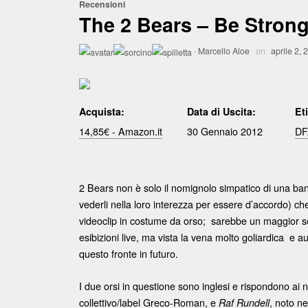
Recensioni
The 2 Bears – Be Stron
·
Marcello Aloe
on
aprile 2, 
Acquista:
Data di Uscita:
Et
14,85€ - Amazon.it
30 Gennaio 2012
DF
2 Bears non è solo il nomignolo simpatico di una band
vederli nella loro interezza per essere d’accordo) ch
videoclip in costume da orso; sarebbe un maggior se
esibizioni live, ma vista la vena molto goliardica e
questo fronte in futuro.
I due orsi in questione sono inglesi e rispondono ai 
collettivo/label Greco-Roman, e
, noto n
Raf Rundell