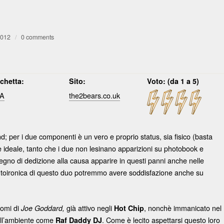
g
2012
/
0 comments
ichetta:
Sito:
Voto: (da 1 a 5)
A
the2bears.co.uk
; per i due componenti è un vero e proprio status, sia fisico (basta
e ideale, tanto che i due non lesinano apparizioni su photobook e
gno di dedizione alla causa apparire in questi panni anche nelle
 autoironica di questo duo potremmo avere soddisfazione anche su
nomi di
già attivo negli
, nonchè immanicato nel
Joe Goddard,
Hot Chip
ell’ambiente come
. Come è lecito aspettarsi questo loro
Raf Daddy DJ