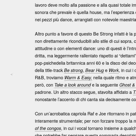
lavoro deve molto alla passione e alla quasi totale 
sonora che prevale è quella house, ma l’esperienza dei
nei pezzi più dance, arrangiati con notevole maestria,
Altro punto a favore di questo Be Strong infatti è la 
non direttamente riconducibili allo stile di cui sopr
attitudine o con elementi dance: uno di questi è l’intr
dritta, ma leggermente rallentato rispetto ai “dettami” 
pop-psichedelia britannica anni 60 e la disco del dec
della title-track
,
e
, in cui 
Be strong
Bear
Hug
Work
<
R&B, troviamo
nella quale ritmo e atmo
Warm & Easy,
Post navigation
però, con
e la seguente
Take a look
around
Ghost 
padrone. Un altro stacco segue, stavolta affidato a
T
nonostante l’accento di chi canta sia decisamente c
Con un’acrobatica capriola Raf e Joe ritornano in pa
interamente strumentale; per non forzare troppo la 
, in cui i vocal tornano insieme a qual
of the
congos
che potrebbe far pensare questa sommaria descrizio