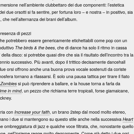
immersione nell’ambiente clubbettaro dei due componenti: l’estetica
 due orsotti si fa sentire, per fortuna loro – e nostra – in positivo, sia
 che nell’alternanza dei brani dell’album.
presenza di pezzi
a, che potrebbero essere genericamente etichettabili come pop con un
oduttivo
, che di dance ha solo il ritmo in cassa
The birds & the bees
della disco: si potrebbe quasi dire che sia il risultato dell’incontro tra la
ennio successivo. Più avanti, dopo il trittico decisamente dancehall
i due orsi offrono anche una buona prova vocale sostenuti da coriste
sfera tornano a rilassarsi. È solo una pausa tattica per tirare il fiato
si può riprendere a ballare, e la house torna a farla da
&
Zombies
, un pezzo che richiama terre tropicali, forse giamaicane,
ime in
mind
ockney.
tria con
, un brano 2step dal mood molto etereo,
Increase your
faith
mano i due si mantengono su questo stile anche nella successiva
Heart
che ombreggiatura di jazz e qualche voce filtrata, che, nonostante quello
ne, nell’insieme regge molto degnamente. Come già detto i due orsi