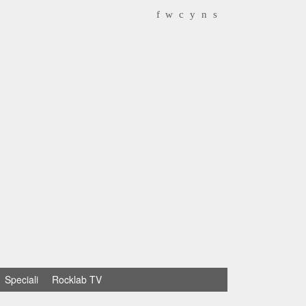
f
w
c
y
n
s
Speciali
Rocklab TV