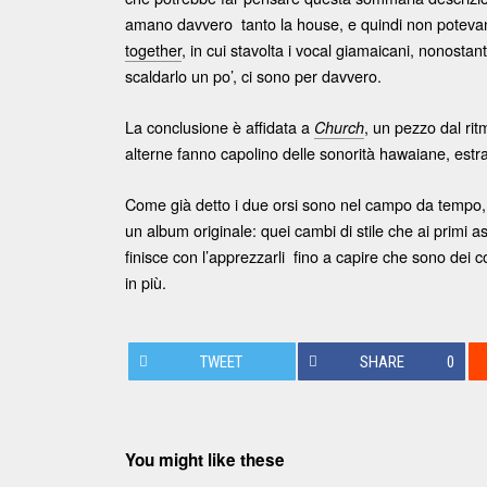
amano davvero tanto la house, e quindi non potevano 
together
, in cui stavolta i vocal giamaicani, nonosta
scaldarlo un po’, ci sono per davvero.
La conclusione è affidata a
, un pezzo dal ri
Church
alterne fanno capolino delle sonorità hawaiane, estrat
Come già detto i due orsi sono nel campo da tempo,
un album originale: quei cambi di stile che ai primi 
finisce con l’apprezzarli fino a capire che sono dei c
in più.
TWEET
SHARE
0
You might like these