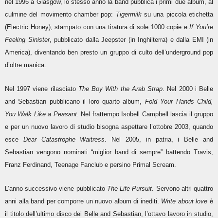
nel 1996 a Glasgow, lo stesso anno la band pubblica i primi due album, al
culmine del movimento chamber pop:
Tigermilk
su una piccola etichetta
(Electric Honey), stampato con una tiratura di sole 1000 copie e
If You’re
Feeling Sinister
, pubblicato dalla Jeepster (in Inghilterra) e dalla EMI (in
America), diventando ben presto un gruppo di culto dell’underground pop
d’oltre manica.
Nel 1997 viene rilasciato
The Boy With the Arab Strap
. Nel 2000 i Belle
and Sebastian pubblicano il loro quarto album,
Fold Your Hands Child,
You Walk Like a Peasant
. Nel frattempo Isobell Campbell lascia il gruppo
e per un nuovo lavoro di studio bisogna aspettare l’ottobre 2003, quando
esce
Dear Catastrophe Waitress
. Nel 2005, in patria, i Belle and
Sebastian vengono nominati “miglior band di sempre” battendo Travis,
Franz Ferdinand, Teenage Fanclub e persino Primal Scream.
L’anno successivo viene pubblicato
The Life Pursuit
. Servono altri quattro
anni alla band per comporre un nuovo album di inediti.
Write about love
è
il titolo dell’ultimo disco dei Belle and Sebastian, l’ottavo lavoro in studio,