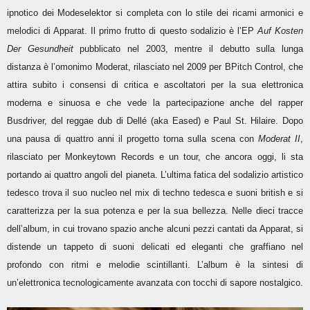
ipnotico dei Modeselektor si completa con lo stile dei ricami armonici e
melodici di Apparat. Il primo frutto di questo sodalizio è l’EP
Auf Kosten
Der Gesundheit
pubblicato nel 2003, mentre il debutto sulla lunga
distanza è l’omonimo Moderat, rilasciato nel 2009 per BPitch Control, che
attira subito i consensi di critica e ascoltatori per la sua elettronica
moderna e sinuosa e che vede la partecipazione anche del rapper
Busdriver, del reggae dub di Dellé (aka Eased) e Paul St. Hilaire. Dopo
una pausa di quattro anni il progetto torna sulla scena con
Moderat II
,
rilasciato per Monkeytown Records e un tour, che ancora oggi, li sta
portando ai quattro angoli del pianeta. L’ultima fatica del sodalizio artistico
tedesco trova il suo nucleo nel mix di techno tedesca e suoni british e si
caratterizza per la sua potenza e per la sua bellezza. Nelle dieci tracce
dell’album, in cui trovano spazio anche alcuni pezzi cantati da Apparat, si
distende un tappeto di suoni delicati ed eleganti che graffiano nel
profondo con ritmi e melodie scintillanti. L’album è la sintesi di
un’elettronica tecnologicamente avanzata con tocchi di sapore nostalgico.