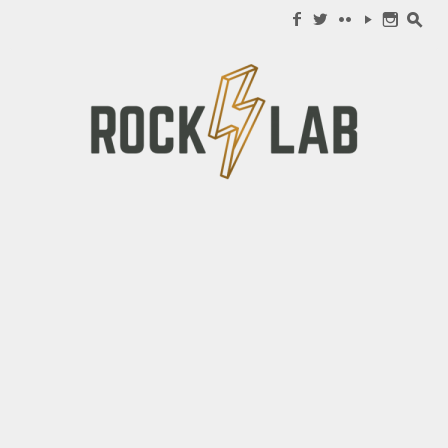
Search for:
f
w
c
y
n
s