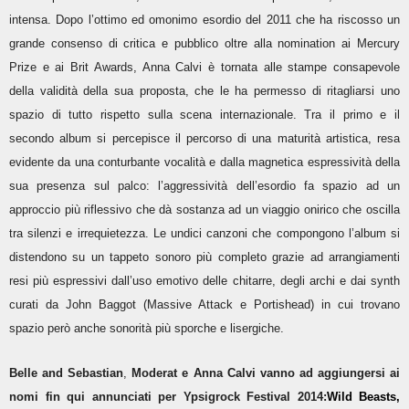
intensa. Dopo l’ottimo ed omonimo esordio del 2011 che ha riscosso un
grande consenso di critica e pubblico oltre alla nomination ai Mercury
Prize e ai Brit Awards, Anna Calvi è tornata alle stampe consapevole
della validità della sua proposta, che le ha permesso di ritagliarsi uno
spazio di tutto rispetto sulla scena internazionale. Tra il primo e il
secondo album si percepisce il percorso di una maturità artistica, resa
evidente da una conturbante vocalità e dalla magnetica espressività della
sua presenza sul palco: l’aggressività dell’esordio fa spazio ad un
approccio più riflessivo che dà sostanza ad un viaggio onirico che oscilla
tra silenzi e irrequietezza. Le undici canzoni che compongono l’album si
distendono su un tappeto sonoro più completo grazie ad arrangiamenti
resi più espressivi dall’uso emotivo delle chitarre, degli archi e dai synth
curati da John Baggot (Massive Attack e Portishead) in cui trovano
spazio però anche sonorità più sporche e lisergiche.
Belle and Sebastian
,
Moderat e Anna Calvi vanno ad aggiungersi ai
nomi fin qui annunciati per Ypsigrock Festival 2014:
Wild Beasts,