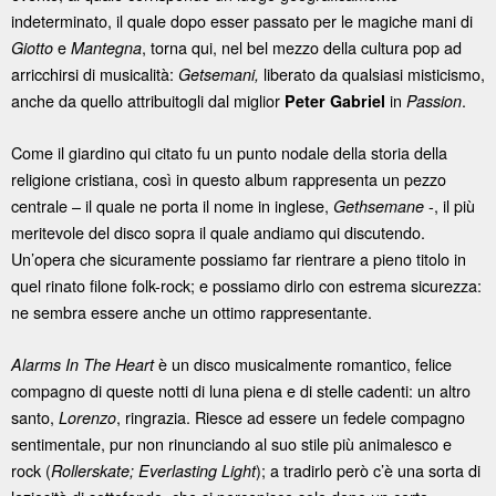
indeterminato, il quale dopo esser passato per le magiche mani di
e
, torna qui, nel bel mezzo della cultura pop ad
Giotto
Mantegna
arricchirsi di musicalità:
liberato da qualsiasi misticismo,
Getsemani,
anche da quello attribuitogli dal miglior
in
.
Peter
Gabriel
Passion
Come il giardino qui citato fu un punto nodale della storia della
religione cristiana, così in questo album rappresenta un pezzo
centrale – il quale ne porta il nome in inglese,
-, il più
Gethsemane
meritevole del disco sopra il quale andiamo qui discutendo.
Un’opera che sicuramente possiamo far rientrare a pieno titolo in
quel rinato filone folk-rock; e possiamo dirlo con estrema sicurezza:
ne sembra essere anche un ottimo rappresentante.
è un disco musicalmente romantico, felice
Alarms In The Heart
compagno di queste notti di luna piena e di stelle cadenti: un altro
santo,
, ringrazia. Riesce ad essere un fedele compagno
Lorenzo
sentimentale, pur non rinunciando al suo stile più animalesco e
rock (
); a tradirlo però c’è una sorta di
Rollerskate; Everlasting Light