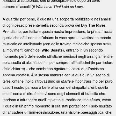
leziosità di sottofondo, che si percepisce solo dopo un certo
numero di ascolti (
).
It Was Love That Laid us Low
A guardar per bene, è questa una scoperta realizzabile nell’analisi
di ogni pezzo presente nella seconda prova dei
.
Dry
The
River
Prendiamo, per testare questa nostra impressione, la prima traccia,
quella che dà il nome all’album: la voce apre un vastissimo mondo
musicale ed intellettuale (con delle trovate melodiche spesso simili
ai movimenti canori dei
), entrano in un secondo
Wild
Beasts
momento però delle scelte stilistiche mediocri negli arrangiamenti e
nella scelta di alcuni suoni – pur sempre raffinatissimi (in particolare
delle chitarre) – che sembrano rigettare luce su quell’onirismo
appena creatosi. Alla stessa maniera con la quale, in un sogno di
terre lontane, noi ci ritrovassimo su
e incontrassimo per puro
Marte
caso il nostro parroco a bere birra con dei simpatici alieni: quello
che si cerca di dire è che vi sono degli elementi di leziosità che
tendono a infrangere quell’impianto surrealistico, metafisico, verso
il quale in un primo momento si era stati portati; con il solo risultato
di far cadere un’immedesimazione, una visione paesaggistica, che