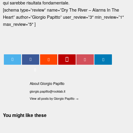
qui sarebbe risultata fondamentale.
[schema type=”review” name=”Dry The River – Alarms In The
Heart” author=”Giorgio Papitto” user_review=”3″ min_review=”1″
max_review=”5″ ]
0
About Giorgio Papitto
giorgio.papitto@rocklab.it
View all posts by Giorgio Papitto
→
You might like these