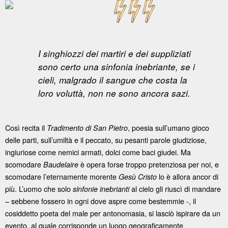
I singhiozzi dei martiri e dei suppliziati
sono certo una sinfonia inebriante, se i
cieli, malgrado il
sangue che costa la
loro voluttà, non ne sono ancora sazi.
Così recita il
, poesia sull’umano gioco
Tradimento di San Pietro
delle parti, sull’umiltà e il peccato, su pesanti parole giudiziose,
ingiuriose come nemici armati, dolci come baci giudei. Ma
scomodare
è opera forse troppo pretenziosa per noi, e
Baudelaire
scomodare l’eternamente morente
lo è allora ancor di
Gesù
Cristo
più. L’uomo che solo
al cielo gli riuscì di mandare
sinfonie inebrianti
– sebbene fossero in ogni dove aspre come bestemmie -, il
cosiddetto poeta del male per antonomasia, si lasciò ispirare da un
evento, al quale corrisponde un luogo geograficamente