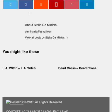
0
About Stella De Minicis
demi.stella@gmail.com
View all posts by Stella De Minicis
→
You might like these
L.A. Witch – L.A. Witch
Dead Cross – Dead Cross
Rocklab.it
© 2013 All Rights Reserved
CONTATTI / COLLABORA
|
ADV
|
FAQ
|
Staff