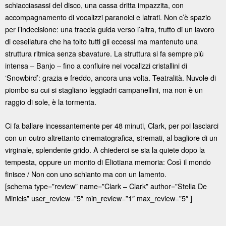
schiacciasassi del disco, una cassa dritta impazzita, con
accompagnamento di vocalizzi paranoici e latrati. Non c’è spazio
per l’indecisione: una traccia guida verso l’altra, frutto di un lavoro
di cesellatura che ha tolto tutti gli eccessi ma mantenuto una
struttura ritmica senza sbavature. La struttura si fa sempre più
intensa – Banjo – fino a confluire nei vocalizzi cristallini di
‘Snowbird’: grazia e freddo, ancora una volta. Teatralità. Nuvole di
piombo su cui si stagliano leggiadri campanellini, ma non è un
raggio di sole, è la tormenta.
Ci fa ballare incessantemente per 48 minuti, Clark, per poi lasciarci
con un outro altrettanto cinematografica, stremati, al bagliore di un
virginale, splendente grido. A chiederci se sia la quiete dopo la
tempesta, oppure un monito di Eliotiana memoria: Così il mondo
finisce / Non con uno schianto ma con un lamento.
[schema type=”review” name=”Clark – Clark” author=”Stella De
Minicis” user_review=”5″ min_review=”1″ max_review=”5″ ]