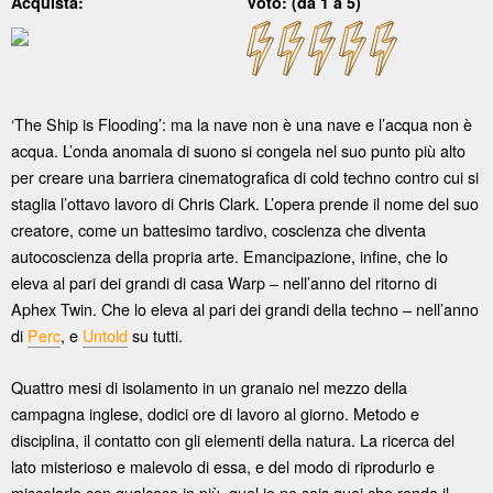
Acquista:
Voto: (da 1 a 5)
‘The Ship is Flooding’: ma la nave non è una nave e l’acqua non è
acqua. L’onda anomala di suono si congela nel suo punto più alto
per creare una barriera cinematografica di cold techno contro cui si
staglia l’ottavo lavoro di Chris Clark. L’opera prende il nome del suo
creatore, come un battesimo tardivo, coscienza che diventa
autocoscienza della propria arte. Emancipazione, infine, che lo
eleva al pari dei grandi di casa Warp – nell’anno del ritorno di
Aphex Twin. Che lo eleva al pari dei grandi della techno – nell’anno
di
Perc
, e
Untold
su tutti.
Quattro mesi di isolamento in un granaio nel mezzo della
campagna inglese, dodici ore di lavoro al giorno. Metodo e
disciplina, il contatto con gli elementi della natura. La ricerca del
lato misterioso e malevolo di essa, e del modo di riprodurlo e
miscelarlo con qualcosa in più, quel je ne sais quoi che renda il