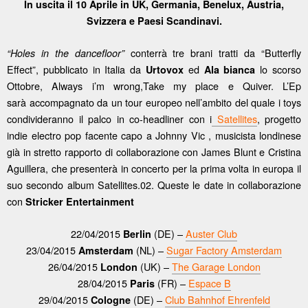
In uscita il 10 Aprile in UK, Germania, Benelux, Austria,
Svizzera e Paesi Scandinavi.
conterrà tre brani tratti da “Butterfly
“Holes in the dancefloor”
Effect”, pubblicato in Italia da
ed
lo scorso
Urtovox
Ala bianca
Ottobre, Always i’m wrong,Take my place e Quiver. L’Ep
sarà accompagnato da un tour europeo nell’ambito del quale i toys
condivideranno il palco in co-headliner con i
Satellites
, progetto
indie electro pop facente capo a Johnny Vic , musicista londinese
già in stretto rapporto di collaborazione con James Blunt e Cristina
Aguillera, che presenterà in concerto per la prima volta in europa il
suo secondo album Satellites.02. Queste le date in collaborazione
con
Stricker Entertainment
22/04/2015
(DE) –
Auster Club
Berlin
23/04/2015
(NL) –
Sugar Factory Amsterdam
Amsterdam
26/04/2015
(UK) –
The Garage London
London
28/04/2015
(FR) –
Espace B
Paris
29/04/2015
(DE) –
Club Bahnhof Ehrenfeld
Cologne