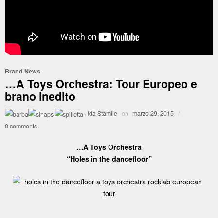
Brand News
…A Toys Orchestra: Tour Europeo e
brano inedito
·
Ida Stamile
on
marzo 29, 2015
/
0 comments
…A Toys Orchestra
“Holes in the dancefloor”