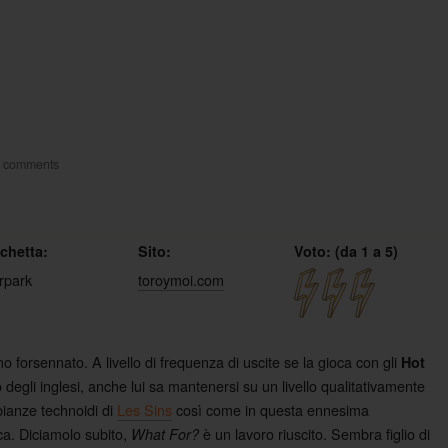
 comments
ichetta:
Sito:
Voto: (da 1 a 5)
rpark
toroymoi.com
o forsennato. A livello di frequenza di uscite se la gioca con gli
Hot
so degli inglesi, anche lui sa mantenersi su un livello qualitativamente
bianze technoidi di
Les Sins
così come in questa ennesima
ica. Diciamolo subito,
è un lavoro riuscito. Sembra figlio di
What For?