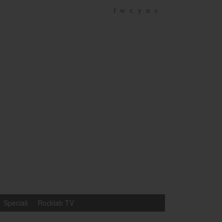
f
w
c
y
n
s
Speciali
Rocklab TV