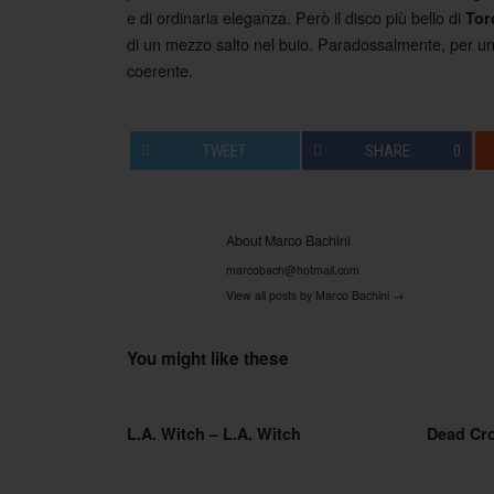
e di ordinaria eleganza. Però il disco più bello di
Tor
di un mezzo salto nel buio. Paradossalmente, per uno 
coerente.
TWEET
SHARE
0
About Marco Bachini
marcobach@hotmail.com
View all posts by Marco Bachini
→
You might like these
L.A. Witch – L.A. Witch
Dead Cr