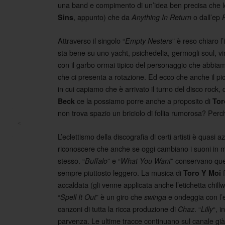
una band e compimento di un’idea ben precisa che l
, appunto) che da
o dall’ep
Sins
Anything In Return
Attraverso il singolo “
” è reso chiaro l
Empty Nesters
sta bene su uno yacht, psichedelia, germogli soul, 
con il garbo ormai tipico del personaggio che abbiam
che ci presenta a rotazione. Ed ecco che anche il pi
in cui capiamo che è arrivato il turno del disco rock,
ce la possiamo porre anche a proposito di
Beck
Tor
non trova spazio un briciolo di follia rumorosa? Per
<
Post navigation
L’eclettismo della discografia di certi artisti è quasi
riconoscere che anche se oggi cambiano i suoni in mo
stesso. “
” e “
” conservano quell
Buffalo
What You Want
sempre piuttosto leggero. La musica di
f
Toro Y Moi
accaldata (gli venne applicata anche l’etichetta chil
“
” è un giro che
e ondeggia con l’e
Spell It Out
swinga
canzoni di tutta la ricca produzione di
. “
“, 
Chaz
Lilly
parvenza. Le ultime tracce continuano sul canale già s