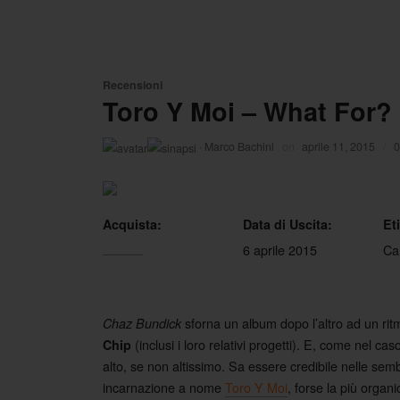
Recensioni
Toro Y Moi – What For?
·
Marco Bachini
on
aprile 11, 2015
/
0
Acquista:
Data di Uscita:
Et
6 aprile 2015
Ca
sforna un album dopo l’altro ad un ritm
Chaz Bundick
(inclusi i loro relativi progetti). E, come nel ca
Chip
alto, se non altissimo. Sa essere credibile nelle sem
incarnazione a nome
Toro Y Moi
, forse la più organ