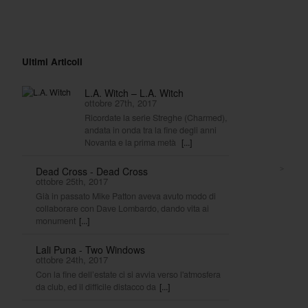
Ultimi Articoli
L.A. Witch – L.A. Witch
ottobre 27th, 2017
Ricordate la serie Streghe (Charmed),
andata in onda tra la fine degli anni
Novanta e la prima metà
[...]
>
Dead Cross - Dead Cross
ottobre 25th, 2017
Già in passato Mike Patton aveva avuto modo di
collaborare con Dave Lombardo, dando vita ai
monument
[...]
Lali Puna - Two Windows
ottobre 24th, 2017
Con la fine dell’estate ci si avvia verso l'atmosfera
da club, ed il difficile distacco da
[...]