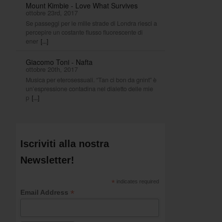
Mount Kimbie - Love What Survives
ottobre 23rd, 2017
Se passeggi per le mille strade di Londra riesci a
percepire un costante flusso fluorescente di
ener
[...]
Giacomo Toni - Nafta
ottobre 20th, 2017
Musica per eterosessuali. “Tan ci bon da gnint” è
un’espressione contadina nel dialetto delle mie
p
[...]
Iscriviti alla nostra
Newsletter!
*
indicates required
*
Email Address