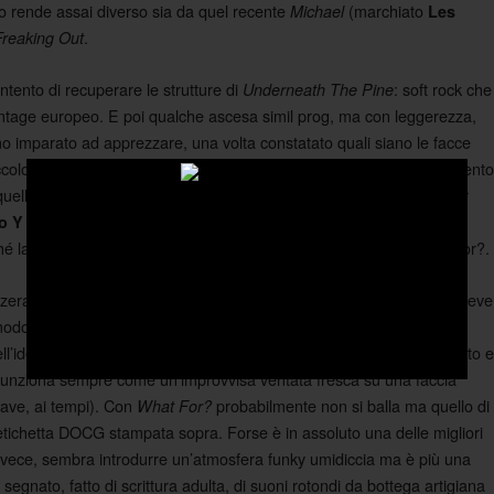
o rende assai diverso sia da quel recente
(marchiato
Michael
Les
.
Freaking Out
’intento di recuperare le strutture di
: soft rock che
Underneath The Pine
vintage europeo. E poi qualche ascesa simil prog, ma con leggerezza,
o imparato ad apprezzare, una volta constatato quali siano le facce
ccolo difetto di quest’album si palesa in maniera repentina nel momento
 quello con la batteria dopo la fase sintetica. Se la domanda vale per
: perché, insomma, ci deve essere un
dove
o Y Moi
Morning Phase
ché la musica da club non può mai infilarsi in un disco come What For?.
 azzerato in certi singoli passaggi del loro lavoro. E ad ogni modo, si deve
do consistente, il tratto di fondo di
resta magicamente lo
Bundick
’identico sguardo da dietro gli occhialini tondi: acuto, un po’ divertito e
unziona sempre come un’improvvisa ventata fresca su una faccia
lwave, ai tempi). Con
probabilmente non si balla ma quello di
What For?
tichetta DOCG stampata sopra. Forse è in assoluto una delle migliori
invece, sembra introdurre un’atmosfera funky umidiccia ma è più una
egnato, fatto di scrittura adulta, di suoni rotondi da bottega artigiana