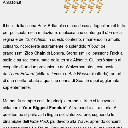
Amazon.it
Il bello della scena Rock Britannica è che riesce a fagocitare di tutto
per poi sputarne la mutazione: qualcosa che contenga il
della
dna
regina e del
. In questo contesto, rimanendo in ambito
fish’n’chips
culinario, ricorderete sicuramente lo splendido “
” dei
Food
grandissimi
di Londra. Storie simili di passione Rock a
Zico Chain
stelle e strisce consumate nella terra d’Albione. Qui però siamo al
cospetto di un duo proveniente da Wolverhampton, composto
da
(chitarra / voce) e
(batteria), autori
Thom Edward
Ash Weaver
di una ricetta rubata a qualche nonna di Seattle e poi aggiornata
sapientemente.
Ma non fu sempre così. In principio erano in tre e si facevano
chiamare “
“. Altra band e altra storia. A
Your Biggest Fanclub
quel tempo si parlava la lingua del sintetizzatore, seguendo le
dinamiche dell’
più devoto alla
, aprendo concerti
Indie Rock
Wave
per artisti come
. Oggi invece sono i volti di una band che