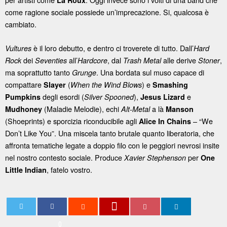
La Roux
come ragione sociale possiede un’imprecazione. Si, qualcosa è
cambiato.
è il loro debutto, e dentro ci troverete di tutto. Dall’
Vultures
Hard
dei
all’
, dal
alle derive
,
Rock
Seventies
Hardcore
Trash Metal
Stoner
ma soprattutto tanto
. Una bordata sul muso capace di
Grunge
compattare
(
) e
Slayer
When the Wind Blows
Smashing
degli esordi (
),
e
Pumpkins
Silver Spooned
Jesus Lizard
(Maladie Melodie), echi
a là
Mudhoney
Alt-Metal
Manson
(Shoeprints) e sporcizia riconducibile agli
– “We
Alice In Chains
Don’t Like You”. Una miscela tanto brutale quanto liberatoria, che
affronta tematiche legate a doppio filo con le peggiori nevrosi insite
nel nostro contesto sociale. Produce
per
Xavier Stephenson
One
, fatelo vostro.
Little Indian
0