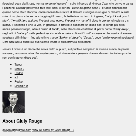
ricordarci cosa sia il
rock
, non tanto come “genere” – sulle influenze di
Andrea Cola
, che scrive e canta
i pezzi nei
Sunday
potremmo fare tanti nomi e per chi “
viene da quelle cose lì
” è facile riconoscerle –
quanto come stato d’animo, come necessità istintiva di liberare il sangue in un giro di chitarra o sulle
note di un piano; che se poi ci aggiungi il basso, la batteria e un testo in inglese, “
baby if I ask you to
stay
”, “
I’m still here and and I’ve lost your name, I’ve lost my name
” il disco è pronto, si registra e si
suona. Il secondo è che la vita, in generale, è difficile e ascoltare un disco così la rende più bella:
senza pensarci troppo, oltre il brusio di fondo, nelle atmosfere cristalline di pezzi come “
Away away
”,
negli urli di “
Johnny
”, nella perfezione viscerale e melancolica di “
Lost
” – canzone che merita di essere
ascoltata all’infinito – fino alle ultime tracce “
Broken statues
” e “
Ocean
”, dove l’umile voce miracolata di
Cola
non lascia dubbi sul suo talento innato e sulla bravura della band.
Instant Lovers
è un disco che arriva dritto al punto, e il punto è semplice: la musica suona, le parole
suonano, non serve altro. Se amate questo, vi ritroverete a pensare che era davvero tanto tempo che
non sentivate un disco così.
Tweet
Share
0
Reddit
+1
Pocket
LinkedIn
0
About Giuly Rouge
giulyrouge@gmail.com
View all posts by Giuly Rouge
→