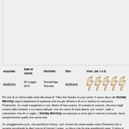
Data di
Acquista:
Etichetta:
Sito:
Voto: (da 1 a 5)
Uscita:
26 maggio
Stonebridge
bandcamp
bandcamp
2015
Records
Più che di un ritorno dalla notte dei tempi di “Take this flowers to your sister” il nuovo disco dei
Sunday
Morning
segna l’esplosione di qualcosa che era già nell’aria e di cui si sentiva la mancanza.
Finalmente. Un modo inaspettato e così diretto di fare musica, di suonare le canzoni, che esce dagli
schemi dello
showbiz
a cui siamo abituati, che non cerca di stare dentro una “scena”, indie o
mainstream
che dir si voglia. I
Sunday Morning
non pensano a come gira il mercato musicale, fanno
semplicemente quello che sanno fare.
Un atteggiamento puro, che pochissimi hanno, così sincero da creare quello stato d’intensità che si
avverte ascoltando le dieci tracce di
Instant Lovers
, un disco che ha due grandissimi pregi. Il primo è