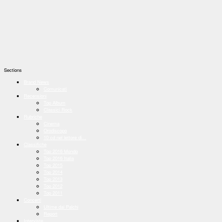
Sections
Brand News
Comunicati
Recensioni
Top Album
Classici Rock
Rubriche
Cinema
Orodiscopo
10 cd nel lettore di...
Classifiche
Top 2016 Mondo
Top 2016 Italia
Top 2015
Top 2014
Top 2013
Top 2012
Top 2011
Concerti
Ultime dai Palchi
Report
Interviste