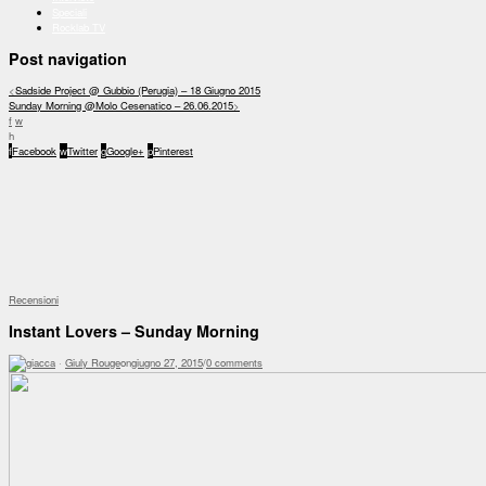
Speciali
Rocklab TV
Post navigation
<
Sadside Project @ Gubbio (Perugia) – 18 Giugno 2015
Sunday Morning @Molo Cesenatico – 26.06.2015
>
f
w
h
f
Facebook
w
Twitter
g
Google+
p
Pinterest
Recensioni
Instant Lovers – Sunday Morning
·
Giuly Rouge
on
giugno 27, 2015
/
0 comments