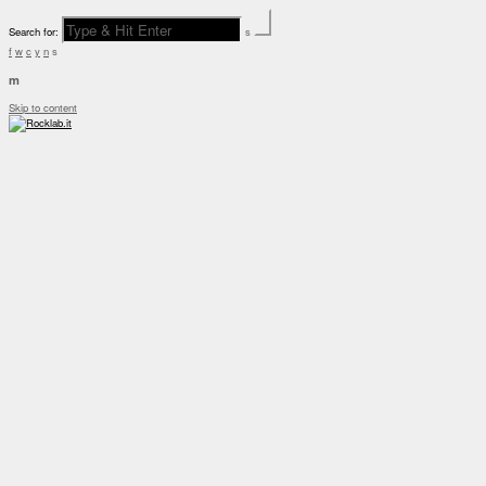
Search for:
s
f
w
c
y
n
s
m
Skip to content