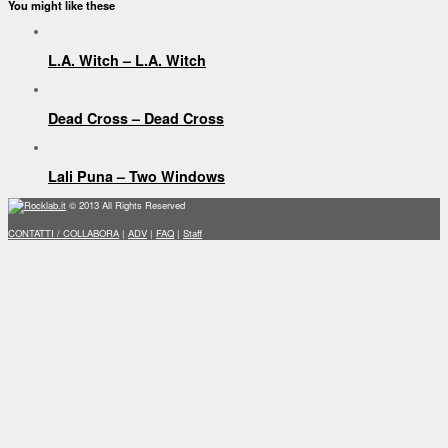
You might like these
L.A. Witch – L.A. Witch
Dead Cross – Dead Cross
Lali Puna – Two Windows
Rocklab.it
© 2013 All Rights Reserved
CONTATTI / COLLABORA
|
ADV
|
FAQ
|
Staff