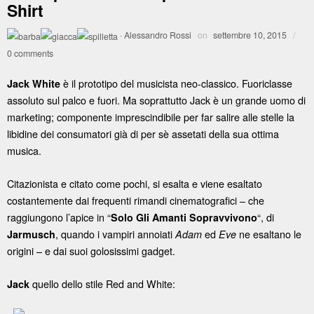
Shirt
·
Alessandro Rossi
on
settembre 10, 2015
/
0 comments
è il prototipo del musicista neo-classico. Fuoriclasse
Jack White
assoluto sul palco e fuori. Ma soprattutto Jack è un grande uomo di
marketing; componente imprescindibile per far salire alle stelle la
libidine dei consumatori già di per sè assetati della sua ottima
musica.
Citazionista e citato come pochi, si esalta e viene esaltato
costantemente dai frequenti rimandi cinematografici – che
raggiungono l’apice in “
“, di
Solo Gli Amanti Sopravvivono
, quando i vampiri annoiati
ed
ne esaltano le
Jarmusch
Adam
Eve
origini – e dai suoi golosissimi gadget.
quello dello stile Red and White:
Jack