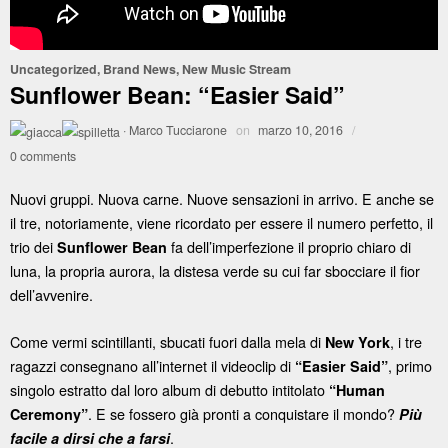
Uncategorized
,
Brand News
,
New Music Stream
Sunflower Bean: “Easier Said”
·
Marco Tucciarone
on
marzo 10, 2016
/
0 comments
Nuovi gruppi. Nuova carne. Nuove sensazioni in arrivo. E anche se
il tre, notoriamente, viene ricordato per essere il numero perfetto, il
trio dei
fa dell’imperfezione il proprio chiaro di
Sunflower Bean
luna, la propria aurora, la distesa verde su cui far sbocciare il fior
dell’avvenire.
Come vermi scintillanti, sbucati fuori dalla mela di
, i tre
New York
ragazzi consegnano all’internet il videoclip di
, primo
“Easier Said”
singolo estratto dal loro album di debutto intitolato
“Human
. E se fossero già pronti a conquistare il mondo?
Ceremony”
Più
.
facile a dirsi che a farsi