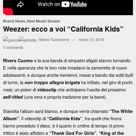
Brand News
,
New Music Stream
Weezer: ecco a voi “California Kids”
·
Marco Tucciarone
on
marzo 10, 2016
/
0 comments
e la sua banda di simpatici sfigati stanno tornando.
Rivers Cuomo
E nella speranza che le loro note invadano la cameretta di nuovi
adolescenti, e
, messi a bando dai soliti bulli
dunque anche trentenni
di turno, la
ha infilato, nel giro di pochi
non troppo allegra brigata
mesi, un poker di
che anticipano l’uscita del prossimo
videoclip
(una vera e propria tradizione per la band).
self-titled
Stavolta l’album sarà bianco, e dunque verrà chiamato
“The White
. Il videoclip di
, fra quelli che finora
Album”
“California Kids”
hanno preceduto il disco, è il quarto in ordine di tempo (il primo
trittico è stato affidato a
,
“Thank God For Girls”
“King of the