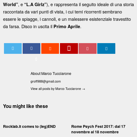
, e
), e rappresenta il seguito ideale di una storia
World”
“L.A Girlz”
raccontata da vari punti di vista, i cui temi ricorrenti sembrano
essere le spiagge, i cannoli, e un malessere esistenziale travestito
da farsa. Disco in uscita il
.
Primo Aprile
0
About Marco Tucciarone
groff988@gmail.com
View all posts by Marco Tucciarone
→
You might like these
Rocklab.it comes to (leg)END
Rome Psych Fest 2017: dal 17
novembre al 18 novembre