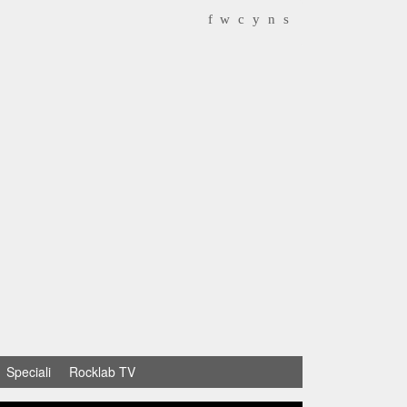
f
w
c
y
n
s
Speciali
Rocklab TV