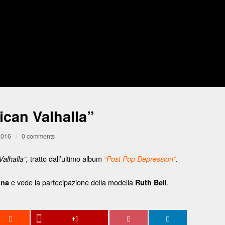
can Valhalla”
2016
/
0 comments
tratto dall’ultimo album
.
alhalla”,
“Post Pop Depression”
e vede la partecipazione della modella
.
ina
Ruth Bell
+1