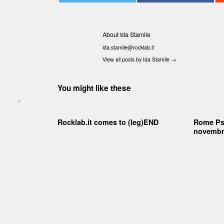
About Ida Stamile
ida.stamile@rocklab.it
View all posts by Ida Stamile
→
You might like these
<
Post navigation
Rocklab.it comes to (leg)END
Rome Psy
novembr