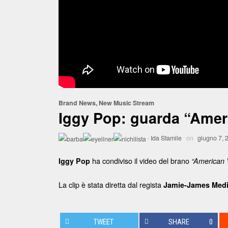
Brand News
,
New Music Stream
Iggy Pop: guarda “Ameri
·
Ida Stamile
on
giugno 7, 
ha condiviso il video del brano
Iggy Pop
“American V
La clip è stata diretta dal regista
Jamie-James Med
TWEET
SHARE
0