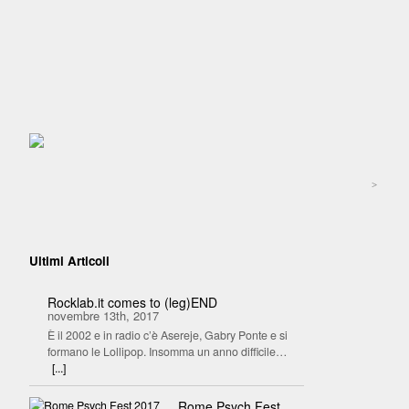
>
Ultimi Articoli
Rocklab.it comes to (leg)END
novembre 13th, 2017
È il 2002 e in radio c’è Asereje, Gabry Ponte e si
formano le Lollipop. Insomma un anno difficile…
[...]
Rome Psych Fest