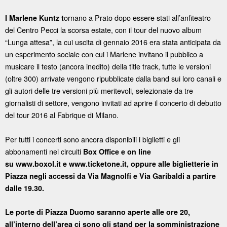
ornano a Prato dopo essere stati all’anfiteatro
I Marlene Kuntz t
del Centro Pecci la scorsa estate, con il tour del nuovo album
“Lunga attesa”, la cui uscita di gennaio 2016 era stata anticipata da
un esperimento sociale con cui i Marlene invitano il pubblico a
musicare il testo (ancora inedito) della title track, tutte le versioni
(oltre 300) arrivate vengono ripubblicate dalla band sui loro canali e
gli autori delle tre versioni più meritevoli, selezionate da tre
giornalisti di settore, vengono invitati ad aprire il concerto di debutto
del tour 2016 al Fabrique di Milano.
Per tutti i concerti sono ancora disponibili i biglietti e gli
abbonamenti nei circuiti
Box Office e on line
su
www.boxol.it
e
www.ticketone.it
, oppure alle biglietterie in
Piazza negli accessi da Via Magnolfi e Via Garibaldi a partire
dalle 19.30.
Le porte di Piazza Duomo saranno aperte alle ore 20,
all’interno dell’area ci sono gli stand per la somministrazione