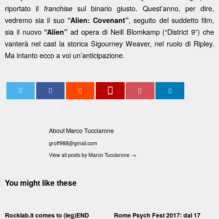
riportato il
sul binario giusto. Quest’anno, per dire,
franchise
vedremo sia il suo
, seguito del suddetto film,
“Alien: Covenant”
sia il nuovo
ad opera di Neill Blomkamp (“District 9”) che
“Alien”
vanterà nel cast la storica Sigourney Weaver, nel ruolo di Ripley.
Ma intanto ecco a voi un’anticipazione.
0
About Marco Tucciarone
groff988@gmail.com
View all posts by Marco Tucciarone
→
You might like these
Rocklab.it comes to (leg)END
Rome Psych Fest 2017: dal 17