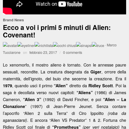
Brand News
Ecco a voi i primi 5 minuti di Alien:
Covenant!
·
Marco
Tucciarone
on
febbraio 23, 2017
/
0 comments
Lo xenomorfo, il mostro alieno è tornato. Con le annesse paure
sessuali, recondite. La creatura disegnata da
, orrore della
Giger
maternità, dell’ignoto, del buio che secerne la creazione. Era il
, quando uscì il primo
diretto da
. Poi la
1979
“Alien”
Ridley Scott
saga è decollata verso nuovi capitoli:
(1986) di James
“Aliens”
Cameron,
(1992) di David Fincher, e poi
“Alien 3”
“Alien – La
” (1997) di Jean-Pierre Jeunet. Senza contare
Clonazione
l’apocrifo “Alien 2 sulla Terra” di Ciro Ippolito
(roba da
. E ancora “Alien VS Predator” 1 & 2. Fortuna che
sganasciarsi)
Ridley Scott col finale di
ha
“Prometheus”
(per veri nostalgici)