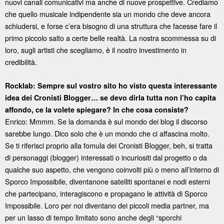
nuovi canali comunicativi ma anche di nuove prospettive. Crediamo
che quello musicale indipendente sia un mondo che deve ancora
schiudersi, e forse c’era bisogno di una struttura che facesse fare il
primo piccolo salto a certe belle realtà. La nostra scommessa su di
loro, sugli artisti che scegliamo, è il nostro investimento in
credibilità.
Rocklab: Sempre sul vostro sito ho visto questa interessante
idea dei Cronisti Blogger… se devo dirla tutta non l’ho capita
affondo, ce la volete spiegare? In che cosa consiste?
Enrico: Mmmm. Se la domanda è sul mondo dei blog il discorso
sarebbe lungo. Dico solo che è un mondo che ci affascina molto.
Se ti riferisci proprio alla fomula dei Cronisti Blogger, beh, si tratta
di personaggi (blogger) interessati o incuriositi dal progetto o da
qualche suo aspetto, che vengono coinvolti più o meno all’interno di
Sporco Impossibile, diventanone satelliti spontanei e nodi esterni
che partecipano, interagiscono e propagano le attività di Sporco
Impossibile. Loro per noi diventano dei piccoli media partner, ma
per un lasso di tempo limitato sono anche degli “sporchi