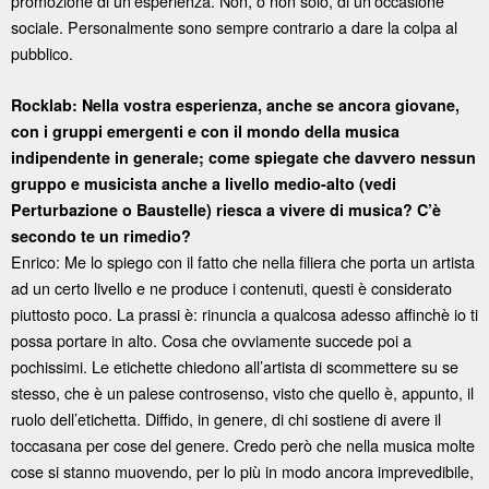
promozione di un’esperienza. Non, o non solo, di un’occasione
sociale. Personalmente sono sempre contrario a dare la colpa al
pubblico.
Rocklab: Nella vostra esperienza, anche se ancora giovane,
con i gruppi emergenti e con il mondo della musica
indipendente in generale; come spiegate che davvero nessun
gruppo e musicista anche a livello medio-alto (vedi
Perturbazione o Baustelle) riesca a vivere di musica? C’è
secondo te un rimedio?
Enrico: Me lo spiego con il fatto che nella filiera che porta un artista
ad un certo livello e ne produce i contenuti, questi è considerato
piuttosto poco. La prassi è: rinuncia a qualcosa adesso affinchè io ti
possa portare in alto. Cosa che ovviamente succede poi a
pochissimi. Le etichette chiedono all’artista di scommettere su se
stesso, che è un palese controsenso, visto che quello è, appunto, il
ruolo dell’etichetta. Diffido, in genere, di chi sostiene di avere il
toccasana per cose del genere. Credo però che nella musica molte
cose si stanno muovendo, per lo più in modo ancora imprevedibile,