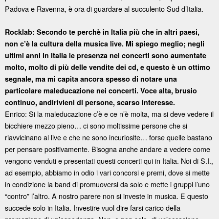
Padova e Ravenna, è ora di guardare al succulento Sud d’Italia.
Rocklab: Secondo te perchè in Italia più che in altri paesi,
non c’è la cultura della musica live. Mi spiego meglio; negli
ultimi anni in Italia le presenza nei concerti sono aumentate
molto, molto di più delle vendite dei cd, e questo è un ottimo
segnale, ma mi capita ancora spesso di notare una
particolare maleducazione nei concerti. Voce alta, brusio
continuo, andirivieni di persone, scarso interesse.
Enrico: Si la maleducazione c’è e ce n’è molta, ma si deve vedere il
bicchiere mezzo pieno… ci sono moltissime persone che si
riavvicinano al live e che ne sono incuriosite… forse quelle bastano
per pensare positivamente. Bisogna anche andare a vedere come
vengono venduti e presentati questi concerti qui in Italia. Noi di S.I.,
ad esempio, abbiamo in odio i vari concorsi e premi, dove si mette
in condizione la band di promuoversi da solo e mette i gruppi l’uno
“contro” l’altro. A nostro parere non si investe in musica. E questo
succede solo in Italia. Investire vuol dire farsi carico della