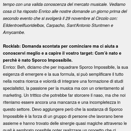
tempo con una valida conoscenza del mercato musicale. Vediamo
cosa ci ha risposto Enrico alle nostre domande un giorno prima del
secondo evento che si svolgerà il 29 novembre al Circolo con:
Eildentroeilfuoridelbox, Carpacho, Sant’Antonio Stuntmen e
Amycambe.
Rocklab: Domanda scontata per cominciare ma ci aiuta a
conoscervi meglio e a capire il vostro target: Com’è nato e
perchè è nato Sporco Impossibile.
Enrico: Beh, diciamo che per inquadrare Sporco Impossibile, la sua
esigenza di emergere e la sua formula, si può semplificare il tutto
nella nostra ricerca e volontà di integrare una formazione di studi
specialistici, la passione per la musica ma con un orientamento al
marketing. Un trittico che potrebbe far storcere il naso, ma che noi
riteniamo essere ancora una mancanza e una incompletezza in
questo settore. Devo aggiungere però che la sostanza di Sporco
Impossibile è la forza di un gruppo di persone che lavorano bene
assieme e hanno trovato delle sinergie quasi magiche attraverso le
quali è sembrato possibile poter realizzare un progetto che ci