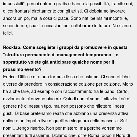
impossibili”, percui entrano gratis e hanno la possibilità, tramite noi,
di confrontarsi direttamente con gli artisti. Ci dobbiamo lavorare
ancora un pò, ma la cosa ci piace. Sono nati bellissimi incontri e,
secondo me, spazi e occasioni per collaborare in futuro. Ne siamo
felici.
Rocklab: Come scegliete i gruppi da promuovere in questa
“struttura permanente di management temporaneo”, e
soprattutto volete già anticipare qualche nome per il
prossimo evento?
Enrico: Difficile dire una formula fissa che usiamo. Ci sono ottiche
diverse da prendere in considerazione edizione per edizione. Molto
ha a che fare, ad esempio con l’accostamento tra le band. Certo,
ovviamente ci devono piacere. Quindi non ci sono limitazioni nè di
genere nè di nessun tipo, ma non possono che riflettere i nostri
gusti. Di base preferiamo realtà che abbiano una presenza attiva
online e un impatto live di quelli da slogatura della mascella. Sui
nomi….tengo riserbo. Non per mistero, ma perchè vorremmo
presentarli tutti assieme. Diciamo che, oltre Roma, dopo il Nord di