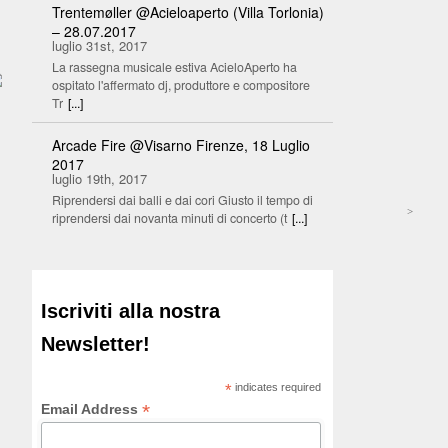
Trentemøller @Acieloaperto (Villa Torlonia)
– 28.07.2017
luglio 31st, 2017
La rassegna musicale estiva AcieloAperto ha
ospitato l'affermato dj, produttore e compositore
Tr
[...]
Arcade Fire @Visarno Firenze, 18 Luglio
2017
luglio 19th, 2017
Riprendersi dai balli e dai cori Giusto il tempo di
>
riprendersi dai novanta minuti di concerto (t
[...]
Iscriviti alla nostra
Newsletter!
*
indicates required
*
Email Address