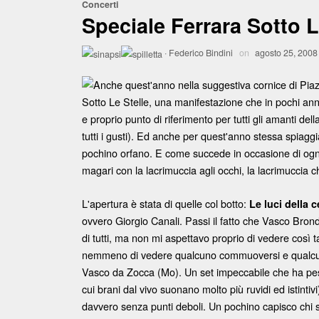
Concerti
Speciale Ferrara Sotto Le
·
Federico Bindini
on
agosto 25, 2008
Anche quest'anno nella suggestiva cornice di Piazz
Sotto Le Stelle, una manifestazione che in pochi anni
e proprio punto di riferimento per tutti gli amanti de
tutti i gusti). Ed anche per quest'anno stessa spiaggi
pochino orfano. E come succede in occasione di ogni c
magari con la lacrimuccia agli occhi, la lacrimuccia c
L'apertura è stata di quelle col botto:
Le luci della c
ovvero Giorgio Canali. Passi il fatto che Vasco Brondi
di tutti, ma non mi aspettavo proprio di vedere così 
nemmeno di vedere qualcuno commuoversi e qualcun 
Vasco da Zocca (Mo). Un set impeccabile che ha pes
cui brani dal vivo suonano molto più ruvidi ed istinti
davvero senza punti deboli. Un pochino capisco chi s