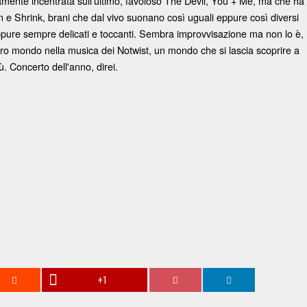
amente incentrata sull'ultimo, favoloso The Devil, You + Me, ma che ha
 e Shrink, brani che dal vivo suonano così uguali eppure così diversi
pure sempre delicati e toccanti. Sembra improvvisazione ma non lo è,
ntero mondo nella musica dei Notwist, un mondo che si lascia scoprire a
. Concerto dell'anno, direi.
+1