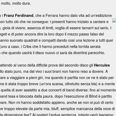
à molto, molto dura.
o i
, che a Ferrara hanno dato vita ad un'esibizione
Franz Ferdinand
, con tutto ciò che ne consegue: i presenti hanno iniziato a cantare e
 gioia di vivere, assenza di limiti, voglia di essere tamarri sul serio. I
eti e di poter ancora dire la loro dopo il mezzo passo falso del
nno suonato quadrati e compatti dando così una lezione a tutti quei
no a caso, i Cribs che li hanno preceduti nella torrida serata
no che quando uscirà il disco nuovo ci sarà da divertirsi parecchio.
 attendo al varco della difficile prova del secondo disco gli
Hercules
llo stato puro, ma dal vivo i suoi brani non hanno reso a dovere. A
are a viaggiare a pieni giri, ma quando è partita non ce ne è stato per
one è stata troppo breve (un'ora scarsa, oltretutto senza bis) e a mente
 quella di aver assistito a due concerti di band diverse: fino al momento
and tesa e bloccata dalla paura, dopo l'esecuzione di Blind è partito
are. Non mi hanno soddisfatto appieno, anche se non si può di certo
tive troppo elevate da parte mia, bluff, semplice mancanza della voce di
la dimensione live? Ai posteri l'ardua sentenza, intanto però lasciamo