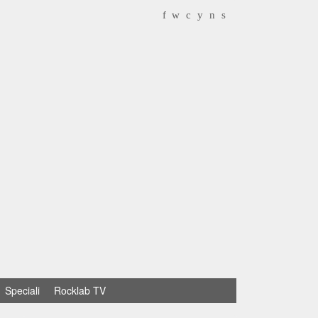
f
w
c
y
n
s
Speciali
Rocklab TV