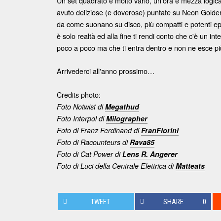
Un set quadrato e molto vario, un'ora e mezza logic
avuto deliziose (e doverose) puntate su Neon Golden
da come suonano su disco, più compatti e potenti ep
è solo realtà ed alla fine ti rendi conto che c'è un i
poco a poco ma che ti entra dentro e non ne esce più
Arrivederci all'anno prossimo…
Credits photo:
Foto Notwist di
Megathud
Foto Interpol di
Milographer
Foto di Franz Ferdinand di
FranFiorini
Foto di Racounteurs di
Rava85
Foto di Cat Power di
Lens R. Angerer
Foto di Luci della Centrale Elettrica di
Matteats
TWEET
SHARE
0