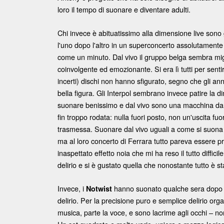
loro il tempo di suonare e diventare adulti.
Chi invece è abituatissimo alla dimensione live sono 
l'uno dopo l'altro in un superconcerto assolutament
come un minuto. Dal vivo il gruppo belga sembra migl
coinvolgente ed emozionante. Si era lì tutti per sentire
incerti) dischi non hanno sfigurato, segno che gli ann
bella figura. Gli Interpol sembrano invece patire l
suonare benissimo e dal vivo sono una macchina da 
fin troppo rodata: nulla fuori posto, non un'uscita f
trasmessa. Suonare dal vivo uguali a come si suona s
ma al loro concerto di Ferrara tutto pareva essere pr
inaspettato effetto noia che mi ha reso il tutto diffici
delirio e si è gustato quella che nonostante tutto è 
Invece, i
hanno suonato qualche sera dopo e 
Notwist
delirio. Per la precisione puro e semplice delirio organ
musica, parte la voce, e sono lacrime agli occhi – no