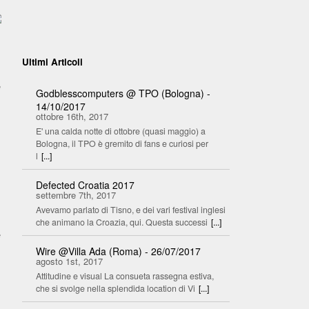
Ultimi Articoli
e
Godblesscomputers @ TPO (Bologna) -
14/10/2017
ottobre 16th, 2017
E' una calda notte di ottobre (quasi maggio) a
Bologna, il TPO è gremito di fans e curiosi per
l
[...]
Defected Croatia 2017
settembre 7th, 2017
Avevamo parlato di Tisno, e dei vari festival inglesi
che animano la Croazia, qui. Questa successi
[...]
é
Wire @Villa Ada (Roma) - 26/07/2017
agosto 1st, 2017
Attitudine e visual La consueta rassegna estiva,
che si svolge nella splendida location di Vi
[...]