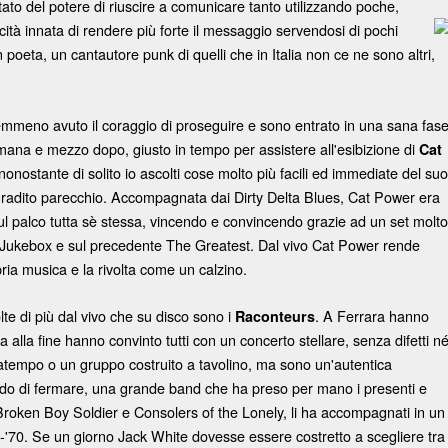
tato del potere di riuscire a comunicare tanto utilizzando poche,
cità innata di rendere più forte il messaggio
servendosi di pochi
 poeta, un cantautore punk di quelli che in Italia non ce ne sono altri,
emmeno avuto il coraggio di proseguire e sono entrato in una sana fas
mana e mezzo dopo, giusto in tempo per assistere all'esibizione di
Cat
nonostante di solito io ascolti cose molto più facili ed immediate del suo
o gradito parecchio. Accompagnata dai Dirty Delta Blues, Cat Power era
sul palco tutta sè stessa, vincendo e convincendo grazie ad un set molto
m Jukebox e sul precedente The Greatest. Dal vivo Cat Power rende
ria musica e la rivolta come un calzino.
te di più dal vivo che su disco sono i
. A Ferrara hanno
Raconteurs
 alla fine hanno convinto tutti con un concerto stellare,
senza difetti n
tempo o un gruppo costruito a tavolino, ma sono un'autentica
do di fermare, una grande band che ha preso per mano i presenti e
 Broken Boy Soldier e Consolers of the Lonely, li ha accompagnati in un
0-'70. Se un giorno Jack White dovesse essere costretto a scegliere tra