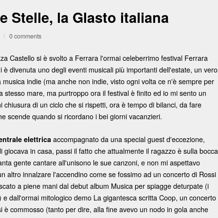
 Stelle, la Glasto italiana
/
0 comments
a Castello si è svolto a Ferrara l'ormai celeberrimo festival Ferrara
 è divenuta uno degli eventi musicali più importanti dell'estate, un vero
lla musica indie (ma anche non indie, visto ogni volta ce n'è sempre per
a stesso mare, ma purtroppo ora il festival è finito ed io mi sento un
hiusura di un ciclo che si rispetti, ora è tempo di bilanci, da fare
he scende quando si ricordano i bei giorni vacanzieri.
accompagnato da una special guest d'eccezione,
entrale elettrica
 giocava in casa, passi il fatto che attualmente il ragazzo è sulla bocca
tanta gente cantare all'unisono le sue canzoni, e non mi aspettavo
altro innalzare l'accendino come se fossimo ad un concerto di Rossi
cato a piene mani dal debut album Musica per spiagge deturpate (i
vi) e dall'ormai mitologico demo La gigantesca scritta Coop, un concerto
i è commosso (tanto per dire, alla fine avevo un nodo in gola anche