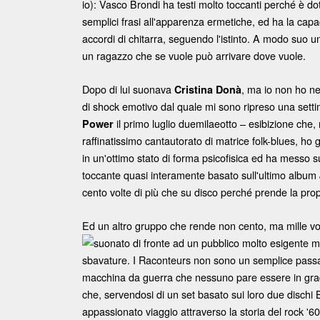
io): Vasco Brondi ha testi molto toccanti perché è do
semplici frasi all'apparenza ermetiche, ed ha la capa
accordi di chitarra, seguendo l'istinto. A modo suo un
un ragazzo che se vuole può arrivare dove vuole.
Dopo di lui suonava
, ma io non ho n
Cristina Donà
di shock emotivo dal quale mi sono ripreso una setti
il primo luglio duemilaeotto – esibizione che, 
Power
raffinatissimo cantautorato di matrice folk-blues, h
in un'ottimo stato di forma psicofisica ed ha messo 
toccante quasi interamente basato sull'ultimo albu
cento volte di più che su disco perché prende la prop
Ed un altro gruppo che rende non cento, ma mille vol
suonato di fronte ad un pubblico molto esigente ma
sbavature. I Raconteurs non sono un semplice passa
macchina da guerra che nessuno pare essere in gra
che, servendosi di un set basato sui loro due dischi
appassionato viaggio attraverso la storia del rock '6