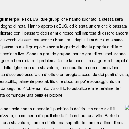
gli
e i
, due gruppi che hanno suonato la stessa sera
Interpol
dEUS
e degno di nota. Hanno aperto i dEUS, ed è stata un'ora che è passata
iorare con il passare degli anni e riesce nell'impresa di essere ancora
 i vecchi classici, ma anche i brani tratti dagli ultimi due (un tantino
i passano ma il gruppo è ancora in grado di dire la propria e di fare
a dimensione live. Sono un grande gruppo, hanno grandi canzoni, sanno
guerra ben rodata. Il problema è che la macchina da guerra Interpol è
uori dalle righe, non una sbavatura, ma soprattutto non un'emozione
u disco può essere un difetto o un pregio a seconda dei punti di vista,
estabilito, talmente prestabilito che dopo un po' è sopraggiunto un
le da seguire. Problema mio, visto il folto pubblico era letteralmente in
stata comunque una bella esibizione.
non solo hanno mandato il pubblico in delirio, ma sono stati il
izzato, un concerto di quelli che te li ricordi per una vita. Parte la
n una sbavatura, non un difetto, ma soprattutto non un attimo di noia.