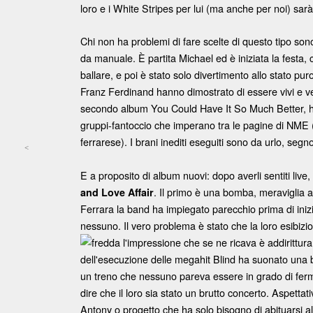
loro e i White Stripes per lui (ma anche per noi) sar
Chi non ha problemi di fare scelte di questo tipo son
da manuale. È
partita Michael ed è iniziata la festa
ballare, e poi è stato solo divertimento allo stato puro,
Franz Ferdinand hanno dimostrato di essere vivi e veg
secondo album You Could Have It So Much Better, ha
gruppi-fantoccio che imperano tra le pagine di NME (u
ferrarese). I brani inediti eseguiti sono da urlo, seg
<
Post navigation
E a proposito di album nuovi: dopo averli sentiti live,
. Il primo è una bomba, meraviglia a
and Love Affair
Ferrara la band ha impiegato parecchio prima di inizi
nessuno. Il vero problema è stato che la loro esibizi
fredda
l'impressione che se ne ricava è addirittura
dell'esecuzione delle megahit Blind ha suonato una b
un treno che nessuno pareva essere in grado di ferm
dire che il loro sia stato un brutto concerto. Aspetta
Antony o progetto che ha solo bisogno di abituarsi al