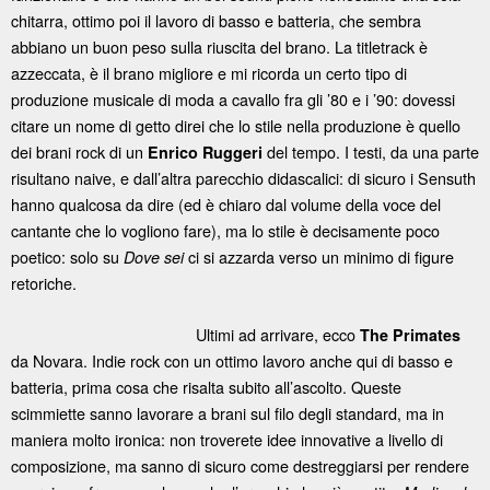
chitarra, ottimo poi il lavoro di basso e batteria, che sembra
abbiano un buon peso sulla riuscita del brano. La titletrack è
azzeccata, è il brano migliore e mi ricorda un certo tipo di
produzione musicale di moda a cavallo fra gli ’80 e i ’90: dovessi
citare un nome di getto direi che lo stile nella produzione è quello
dei brani rock di un
del tempo. I testi, da una parte
Enrico Ruggeri
risultano naive, e dall’altra parecchio didascalici: di sicuro i Sensuth
hanno qualcosa da dire (ed è chiaro dal volume della voce del
cantante che lo vogliono fare), ma lo stile è decisamente poco
poetico: solo su
ci si azzarda verso un minimo di figure
Dove sei
retoriche.
Ultimi ad arrivare, ecco
The Primates
da Novara. Indie rock con un ottimo lavoro anche qui di basso e
batteria, prima cosa che risalta subito all’ascolto. Queste
scimmiette sanno lavorare a brani sul filo degli standard, ma in
maniera molto ironica: non troverete idee innovative a livello di
composizione, ma sanno di sicuro come destreggiarsi per rendere