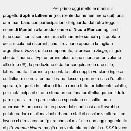
Per primo oggi metto le mani sul
progetto
(no, niente donne nemmeno qui), una
Sophie Lillienne
one-man-band con partecipazioni di riguardo: dal retro leggo il
nome di
alla produzione e di
agli archi
Mantelli
Nicola Manzan
(che quasi non si sentono, ma ultimamente sembra più quotato
della rucola nei ristoranti, che ti rovinano apposta la tagliata
argentina).
, unico componente, ci presenta
, singolo
Vezzo
Singe
che dà il nome all’Ep, un brano electro che suona ad un volume
altissimo (!!!), la produzione è da far sanguinare le orecchie,
letteralmente. Il brano è presentato nella doppia versione inglese
ed italiano: se nella prima il brano riesce a portare a casa l’effetto
sperato, in quella in Italiano il testo rende tutto terribilmente sciatto,
per metà colpa di strane stonature ed innaturali allungamenti delle
parole, dall’altro le parole stesse speculano sul solito tema
amoroso. E’ un peccato: un pezzo dai suoni così acidi avrebbe
potuto parlare di alienazioni urbane e stati di coscienza alterati, ed
invece ci ritroviamo un “giura che sei mia” che non aggiunge niente
di più.
ha già una virata più radiofonica.
invece
Human Nature
XXX