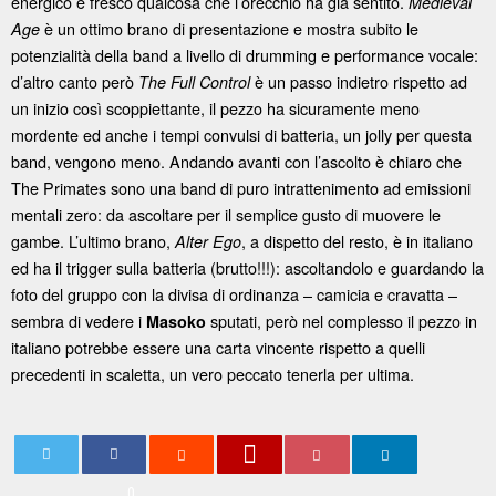
energico e fresco qualcosa che l’orecchio ha già sentito.
Medieval
è un ottimo brano di presentazione e mostra subito le
Age
potenzialità della band a livello di drumming e performance vocale:
d’altro canto però
è un passo indietro rispetto ad
The Full Control
un inizio così scoppiettante, il pezzo ha sicuramente meno
mordente ed anche i tempi convulsi di batteria, un jolly per questa
band, vengono meno. Andando avanti con l’ascolto è chiaro che
The Primates sono una band di puro intrattenimento ad emissioni
mentali zero: da ascoltare per il semplice gusto di muovere le
gambe. L’ultimo brano,
, a dispetto del resto, è in italiano
Alter Ego
ed ha il trigger sulla batteria (brutto!!!): ascoltandolo e guardando la
foto del gruppo con la divisa di ordinanza – camicia e cravatta –
sembra di vedere i
sputati, però nel complesso il pezzo in
Masoko
italiano potrebbe essere una carta vincente rispetto a quelli
precedenti in scaletta, un vero peccato tenerla per ultima.
0