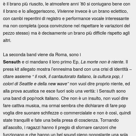
è il brano più riuscito, le atmosfere anni ’80 si coniugano bene con
il brano e lo alleggeriscono,
invece è un brano eclettico,
Vivienne
con cambi repentini di registro e performance vocale interessante
ma non completa (poca convinzione nel rispettare le variazioni del
pezzo stesso) ma è decisamente un brano più difficile rispetto agli
altri.
La seconda band viene da Roma, sono i
e ci mandano il loro primo Ep,
. Il
Sensuth
La morte non è niente
press kit allegato mostra l’ennesima band con una crisi di identità –
citare assieme
“ il rock, il cantautorato italiano, la cultura pop, i
non vuol dire proprio niente, ed
colori di Seattle e della new wave”
alla prova acustica ne esce fuori solo una verità: i Sensuth sono
una band di pop/rock italiano. Che non è un insulto, non vuol dire
fare cattiva musica, ma ormai sembra che dichiarare di fare pop
voglia dire suonare schifezze o commercialate e non è così, quindi
state tranquilli e fate una bella presa di coscienza. Tornando
all’ascolto, i ragazzi hanno il pregio di sfornare canzoni che
funzionano e che hanno un bel sound pieno nonostante una sola