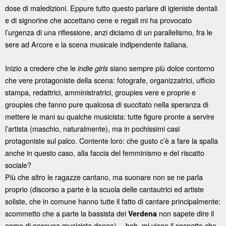
dose di maledizioni. Eppure tutto questo parlare di igieniste dentali
e di signorine che accettano cene e regali mi ha provocato
l’urgenza di una riflessione, anzi diciamo di un parallelismo, fra le
sere ad Arcore e la scena musicale indipendente italiana.
Inizio a credere che le
siano sempre più dolce contorno
indie girls
che vere protagoniste della scena: fotografe, organizzatrici, ufficio
stampa, redattrici, amministratrici, groupies vere e proprie e
groupies che fanno pure qualcosa di succitato nella speranza di
mettere le mani su qualche musicista: tutte figure pronte a servire
l’artista (maschio, naturalmente), ma in pochissimi casi
protagoniste sul palco. Contente loro: che gusto c’è a fare la spalla
anche in questo caso, alla faccia del femminismo e del riscatto
sociale?
Più che altro le ragazze cantano, ma suonare non se ne parla
proprio (discorso a parte è la scuola delle cantautrici ed artiste
soliste, che in comune hanno tutte il fatto di cantare principalmente:
scommetto che a parte la bassista dei
non sapete dire il
Verdena
nome di nessuna musicista donna) …boh, mi viene il sospetto che