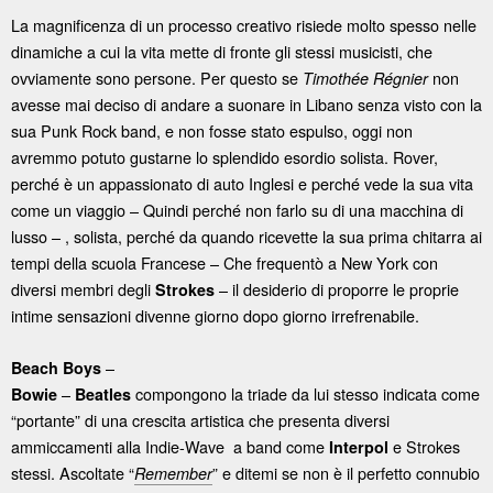
La magnificenza di un processo creativo risiede molto spesso nelle
dinamiche a cui la vita mette di fronte gli stessi musicisti, che
ovviamente sono persone. Per questo se
non
Timothée Régnier
avesse mai deciso di andare a suonare in Libano senza visto con la
sua Punk Rock band, e non fosse stato espulso, oggi non
avremmo potuto gustarne lo splendido esordio solista. Rover,
perché è un appassionato di auto Inglesi e perché vede la sua vita
come un viaggio – Quindi perché non farlo su di una macchina di
lusso – , solista, perché da quando ricevette la sua prima chitarra ai
tempi della scuola Francese – Che frequentò a New York con
diversi membri degli
– il desiderio di proporre le proprie
Strokes
intime sensazioni divenne giorno dopo giorno irrefrenabile.
–
Beach Boys
–
compongono la triade da lui stesso indicata come
Bowie
Beatles
“portante” di una crescita artistica che presenta diversi
ammiccamenti alla Indie-Wave a band come
e Strokes
Interpol
stessi. Ascoltate “
” e ditemi se non è il perfetto connubio
Remember