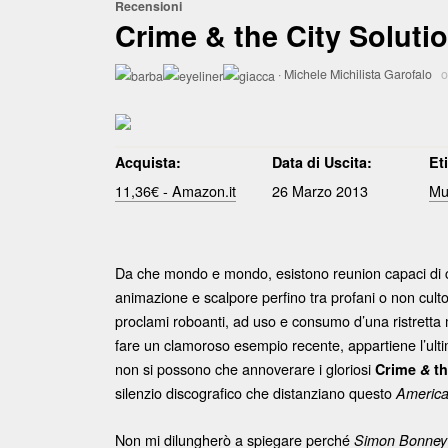
Recensioni
Crime & the City Soluti
·
Michele Michilista Garofalo
o
Acquista:
Data di Uscita:
Et
11,36€ - Amazon.it
26 Marzo 2013
Mu
Da che mondo e mondo, esistono reunion capaci di cal
animazione e scalpore perfino tra profani o non culto
proclami roboanti, ad uso e consumo d’una ristretta 
fare un clamoroso esempio recente, appartiene l’ult
non si possono che annoverare i gloriosi
Crime
&
th
silenzio discografico che distanziano questo
America
Non mi dilungherò a spiegare perché
Simon Bonney