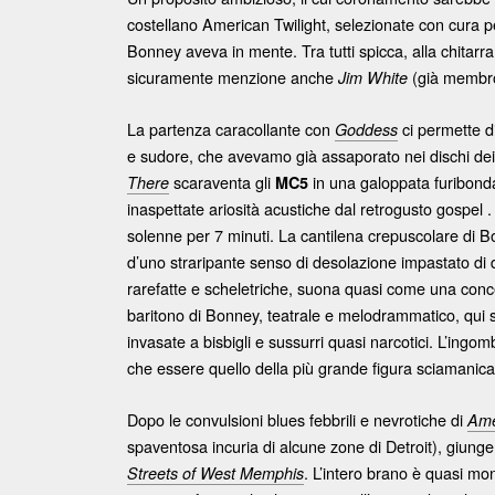
costellano American Twilight, selezionate con cura pe
Bonney aveva in mente. Tra tutti spicca, alla chitarr
sicuramente menzione anche
(già membr
Jim White
La partenza caracollante con
ci permette di
Goddess
e sudore, che avevamo già assaporato nei dischi de
scaraventa gli
in una galoppata furibonda 
There
MC5
inaspettate ariosità acustiche dal retrogusto gospel 
solenne per 7 minuti. La cantilena crepuscolare di Bonne
d’uno straripante senso di desolazione impastato di
rarefatte e scheletriche, suona quasi come una conce
baritono di Bonney, teatrale e melodrammatico, qui s
invasate a bisbigli e sussurri quasi narcotici. L’ing
che essere quello della più grande figura sciamanica 
Dopo le convulsioni blues febbrili e nevrotiche di
Ame
spaventosa incuria di alcune zone di Detroit), giunge 
. L’intero brano è quasi mo
Streets of West Memphis