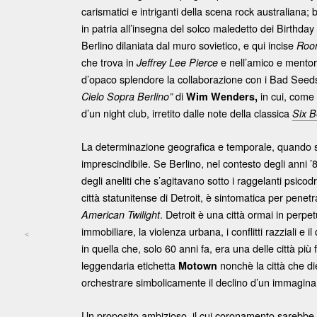
carismatici e intriganti della scena rock australiana;
in patria all’insegna del solco maledetto dei Birthday
Berlino dilaniata dal muro sovietico, e qui incise
Room
che trova in
e nell’amico e mento
Jeffrey Lee Pierce
d’opaco splendore la collaborazione con i Bad Seeds
di
in cui, come 
Cielo Sopra Berlino”
Wim Wenders,
d’un night club, irretito dalle note della classica
Six B
La determinazione geografica e temporale, quando si
imprescindibile. Se Berlino, nel contesto degli anni 
degli aneliti che s’agitavano sotto i raggelanti psico
città statunitense di Detroit, è sintomatica per penetra
. Detroit è una città ormai in perpe
American Twilight
immobiliare, la violenza urbana, i conflitti razziali 
<
in quella che, solo 60 anni fa, era una delle città più
Post navigation
leggendaria etichetta
nonchè la città che die
Motown
orchestrare simbolicamente il declino d’un immaginar
Un proposito ambizioso, il cui coronamento sarebbe sta