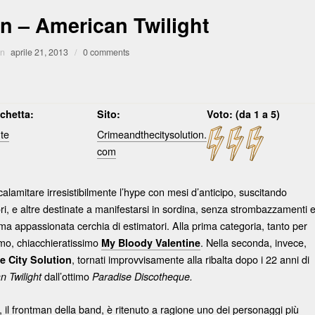
on – American Twilight
n
aprile 21, 2013
/
0 comments
ichetta:
Sito:
Voto: (da 1 a 5)
te
Crimeandthecitysolution.
com
amitare irresistibilmente l’hype con mesi d’anticipo, suscitando
ri, e altre destinate a manifestarsi in sordina, senza strombazzamenti 
ma appassionata cerchia di estimatori. Alla prima categoria, tanto per
imo, chiacchieratissimo
. Nella seconda, invece,
My Bloody Valentine
, tornati improvvisamente alla ribalta dopo i 22 anni di
e City Solution
dall’ottimo
n Twilight
Paradise Discotheque.
, il frontman della band, è ritenuto a ragione uno dei personaggi più