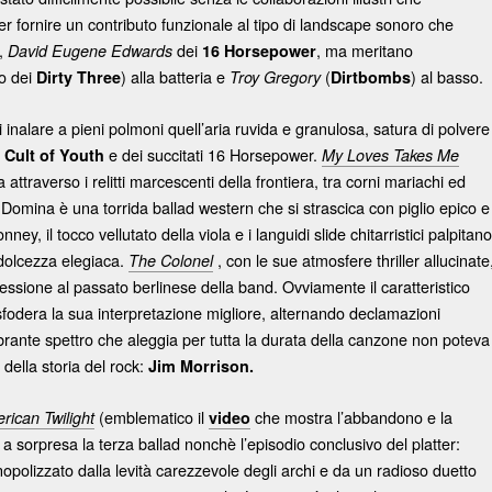
r fornire un contributo funzionale al tipo di landscape sonoro che
a,
dei
, ma meritano
David Eugene Edwards
16 Horsepower
o dei
) alla batteria e
(
) al basso.
Dirty Three
Troy Gregory
Dirtbombs
 inalare a pieni polmoni quell’aria ruvida e granulosa, satura di polvere
i
e dei succitati 16 Horsepower.
Cult of Youth
My Loves Takes Me
attraverso i relitti marcescenti della frontiera, tra corni mariachi ed
. Domina è una torrida ballad western che si strascica con piglio epico e
y, il tocco vellutato della viola e i languidi slide chitarristici palpitano
 dolcezza elegiaca.
, con le sue atmosfere thriller allucinate
The Colonel
ssione al passato berlinese della band. Ovviamente il caratteristico
fodera la sua interpretazione migliore, alternando declamazioni
ombrante spettro che aleggia per tutta la durata della canzone non poteva
della storia del rock:
Jim Morrison.
(emblematico il
che mostra l’abbandono e la
rican Twilight
video
a sorpresa la terza ballad nonchè l’episodio conclusivo del platter:
nopolizzato dalla levità carezzevole degli archi e da un radioso duetto