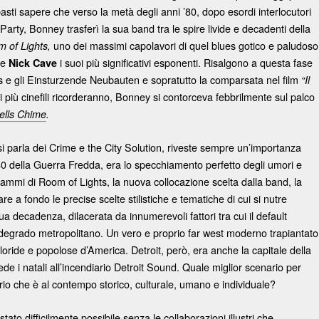
 basti sapere che verso la metà degli anni ’80, dopo esordi interlocutori
 Party, Bonney trasferì la sua band tra le spire livide e decadenti della
uno dei massimi capolavori di quel blues gotico e paludoso
 of Lights,
re
i suoi più significativi esponenti. Risalgono a questa fase
Nick Cave
 e gli Einsturzende Neubauten e sopratutto la comparsata nel film
“Il
i più cinefili ricorderanno, Bonney si contorceva febbrilmente sul palco
ells Chime
.
 parla dei Crime e the City Solution, riveste sempre un’importanza
’80 della Guerra Fredda, era lo specchiamento perfetto degli umori e
drammi di Room of Lights, la nuova collocazione scelta dalla band, la
re a fondo le precise scelte stilistiche e tematiche di cui si nutre
tua decadenza, dilacerata da innumerevoli fattori tra cui il default
e il degrado metropolitano. Un vero e proprio far west moderno trapiantato
 floride e popolose d’America. Detroit, però, era anche la capitale della
de i natali all’incendiario Detroit Sound. Quale miglior scenario per
io che è al contempo storico, culturale, umano e individuale?
to difficilmente possibile senza le collaborazioni illustri che