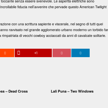
re toccante senza essere svenevole. Le asperità elettriche sono
 l’incrollabile fiducia nell’avvenire che pervade questo American Twilight
ione con una scrittura sapiente e viscerale, nel segno di tutti quei
hanno ravvisato nel grande agglomerato urbano moderno un torbido fa
 rimpatriata di vecchi cowboy acciaccati da anni di cavalcate solitarie.
+1
oss – Dead Cross
Lali Puna – Two Windows