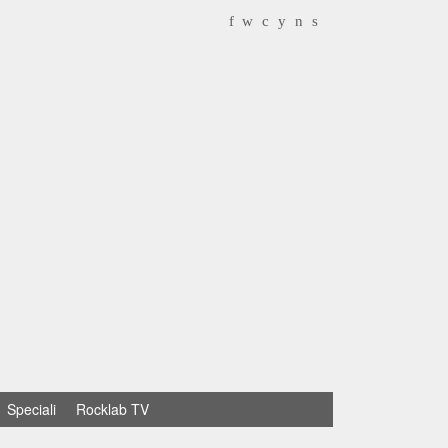
f
w
c
y
n
s
Speciali
Rocklab TV