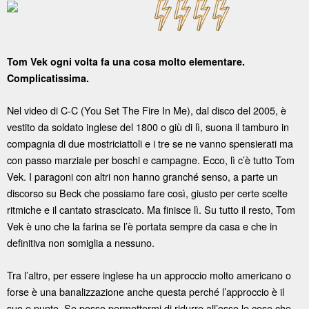
Tom Vek ogni volta fa una cosa molto elementare.
Complicatissima.
Nel video di C-C (You Set The Fire In Me), dal disco del 2005, è
vestito da soldato inglese del 1800 o giù di lì, suona il tamburo in
compagnia di due mostriciattoli e i tre se ne vanno spensierati ma
con passo marziale per boschi e campagne. Ecco, lì c’è tutto Tom
Vek. I paragoni con altri non hanno granché senso, a parte un
discorso su Beck che possiamo fare così, giusto per certe scelte
ritmiche e il cantato strascicato. Ma finisce lì. Su tutto il resto, Tom
Vek è uno che la farina se l’è portata sempre da casa e che in
definitiva non somiglia a nessuno.
Tra l’altro, per essere inglese ha un approccio molto americano o
forse è una banalizzazione anche questa perché l’approccio è il
suo e punto. Se posso permettermi di ridurre all’osso le cose che