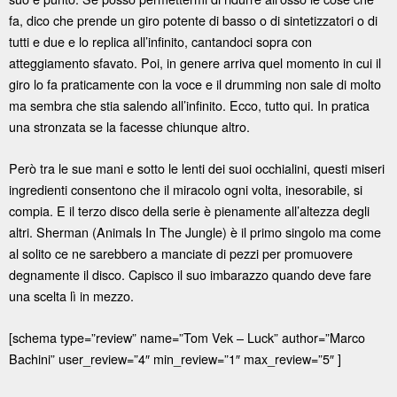
fa, dico che prende un giro potente di basso o di sintetizzatori o di
tutti e due e lo replica all’infinito, cantandoci sopra con
atteggiamento sfavato. Poi, in genere arriva quel momento in cui il
giro lo fa praticamente con la voce e il drumming non sale di molto
ma sembra che stia salendo all’infinito. Ecco, tutto qui. In pratica
una stronzata se la facesse chiunque altro.
Però tra le sue mani e sotto le lenti dei suoi occhialini, questi miseri
ingredienti consentono che il miracolo ogni volta, inesorabile, si
compia. E il terzo disco della serie è pienamente all’altezza degli
altri. Sherman (Animals In The Jungle) è il primo singolo ma come
al solito ce ne sarebbero a manciate di pezzi per promuovere
degnamente il disco. Capisco il suo imbarazzo quando deve fare
una scelta lì in mezzo.
[schema type=”review” name=”Tom Vek – Luck” author=”Marco
Bachini” user_review=”4″ min_review=”1″ max_review=”5″ ]