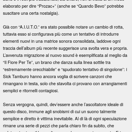
elaborato per dire “Prozac+” (anche se “Quando Bevo” potrebbe
suscitare una certa nostalgia).
Già con “A.I.U.T.O.” era stato possibile notare un cambio di rotta,
tuttavia esso si configurava più come un tentativo di introdurre
elementi nuovi in una matrice sonora consolidata, laddove ogni
traccia dell’album più recente suggerisce una svolta vera e propria.
L’avvenuta migrazione al nuovo sound è esemplificata al meglio da
“Il Fiore Per Te”, un brano che danza sulla linea sottile tra
“estremamente orecchiabile” e “spudorato tentativo di singolone”: i
Sick Tamburo hanno ancora voglia di scrivere canzoni che
rimangano in testa, solo che stavolta ci provano con arrangiamenti
semplici e ritornelli contagiosi.
Senza vergogna, quindi, dev’essere anche l’ascoltatore ideale di
questo disco, immune agli snobismi di cui un suono talmente
semplice e diretto è vittima inevitabile. Al di là di ogni speculazione
rimane una serie di pezzi che parla chiaro fin da subito, che