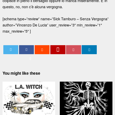
colpisce in pieno il bersaglio oppure lo manca miseramente. E in
questo, no, non c’è alcuna vergogna.
[schema type=”review” name=”Sick Tamburo – Senza Vergogna”
author=”Vincenzo De Lucia” user_review=”3″ min_review=”1″
max_review=”5″ ]
0
You might like these