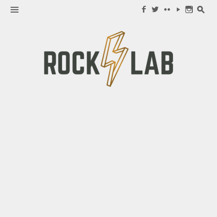
Search for:
m
f
w
c
y
n
s