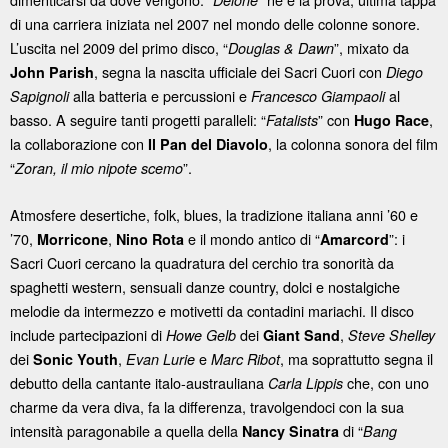
Delone
di una carriera iniziata nel 2007 nel mondo delle colonne sonore.
L’uscita nel 2009 del primo disco, “
”, mixato da
Douglas & Dawn
, segna la nascita ufficiale dei Sacri Cuori con
John Parish
Diego
alla batteria e percussioni e
al
Sapignoli
Francesco Giampaoli
basso. A seguire tanti progetti paralleli: “
” con
,
Fatalists
Hugo Race
la collaborazione con
, la colonna sonora del film
Il Pan del Diavolo
“
”.
Zoran, il mio nipote scemo
Atmosfere desertiche, folk, blues, la tradizione italiana anni ’60 e
’70,
,
e il mondo antico di “
”: i
Morricone
Nino Rota
Amarcord
Sacri Cuori cercano la quadratura del cerchio tra sonorità da
spaghetti western, sensuali danze country, dolci e nostalgiche
melodie da intermezzo e motivetti da contadini mariachi. Il disco
include partecipazioni di
dei
,
Howe Gelb
Giant Sand
Steve Shelley
dei
,
e
, ma soprattutto segna il
Sonic Youth
Evan Lurie
Marc Ribot
debutto della cantante italo-austrauliana
che, con uno
Carla Lippis
charme da vera diva, fa la differenza, travolgendoci con la sua
intensità paragonabile a quella della
di “
Nancy Sinatra
Bang