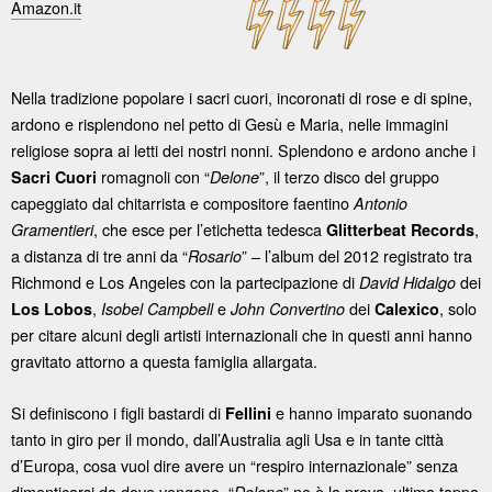
Amazon.it
Nella tradizione popolare i sacri cuori, incoronati di rose e di spine,
ardono e risplendono nel petto di Gesù e Maria, nelle immagini
religiose sopra ai letti dei nostri nonni. Splendono e ardono anche i
romagnoli con “
”, il terzo disco del gruppo
Sacri Cuori
Delone
capeggiato dal chitarrista e compositore faentino
Antonio
, che esce per l’etichetta tedesca
,
Gramentieri
Glitterbeat Records
a distanza di tre anni da “
” – l’album del 2012 registrato tra
Rosario
Richmond e Los Angeles con la partecipazione di
dei
David Hidalgo
,
e
dei
, solo
Los Lobos
Isobel Campbell
John Convertino
Calexico
per citare alcuni degli artisti internazionali che in questi anni hanno
gravitato attorno a questa famiglia allargata.
Si definiscono i figli bastardi di
e hanno imparato suonando
Fellini
tanto in giro per il mondo, dall’Australia agli Usa e in tante città
d’Europa, cosa vuol dire avere un “respiro internazionale” senza
dimenticarsi da dove vengono. “
” ne è la prova, ultima tappa