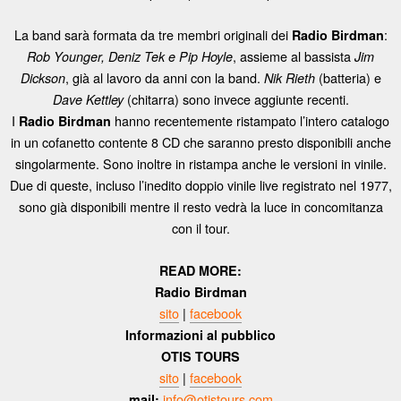
La band sarà formata da tre membri originali dei
:
Radio Birdman
, assieme al bassista
Rob Younger, Deniz Tek e Pip Hoyle
Jim
, già al lavoro da anni con la band.
(batteria) e
Dickson
Nik Rieth
(chitarra) sono invece aggiunte recenti.
Dave Kettley
I
hanno recentemente ristampato l’intero catalogo
Radio Birdman
in un cofanetto contente 8 CD che saranno presto disponibili anche
singolarmente. Sono inoltre in ristampa anche le versioni in vinile.
Due di queste, incluso l’inedito doppio vinile live registrato nel 1977,
sono già disponibili mentre il resto vedrà la luce in concomitanza
con il tour.
READ MORE:
Radio Birdman
sito
|
facebook
Informazioni al pubblico
OTIS TOURS
sito
|
facebook
info@otistours.com
mail: