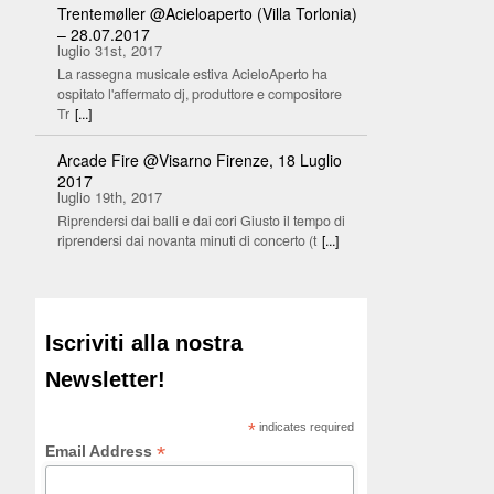
Trentemøller @Acieloaperto (Villa Torlonia)
– 28.07.2017
luglio 31st, 2017
La rassegna musicale estiva AcieloAperto ha
ospitato l'affermato dj, produttore e compositore
Tr
[...]
Arcade Fire @Visarno Firenze, 18 Luglio
2017
luglio 19th, 2017
Riprendersi dai balli e dai cori Giusto il tempo di
riprendersi dai novanta minuti di concerto (t
[...]
Iscriviti alla nostra
Newsletter!
*
indicates required
*
Email Address