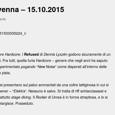
enna – 15.10.2015
ents
ore
. I
di
godono sicuramente di un
Hardcore
Refused
Dennis Lyxzén
 Fra tutti, quella furia Hardcore – genere che negli anni ha saputo
o sperimentato
“
” come disperati all’interno delle
pogando
New Noise
n pista.
si presentano sul palco ammantati da una coltre lattiginosa in cui si
pener – “
“. Nessuno è salvo. Si tratta di riff schiacciasassi e
Elektra
rattutto
. Il
di Umea è in forma strepitosa, e lo si
stage diving
Rocker
 elargisce. Posseduto.