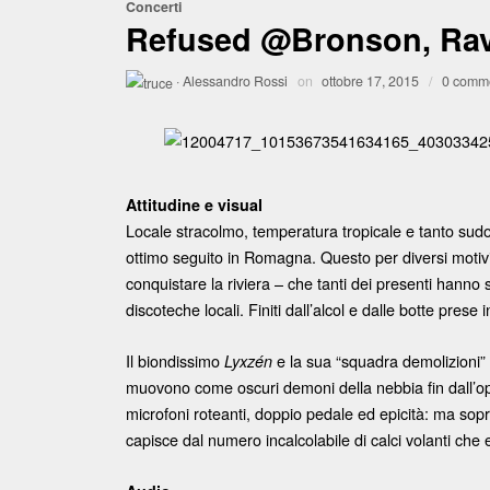
Concerti
Refused @Bronson, Rav
·
Alessandro Rossi
on
ottobre 17, 2015
/
0 comm
Attitudine e visual
Locale stracolmo, temperatura tropicale e tanto sud
ottimo seguito in Romagna. Questo per diversi motivi.
conquistare la riviera – che tanti dei presenti hann
discoteche locali. Finiti dall’alcol e dalle botte prese i
Il biondissimo
e la sua “squadra demolizioni” 
Lyxzén
muovono come oscuri demoni della nebbia fin dall’o
microfoni roteanti, doppio pedale ed epicità: ma sop
capisce dal numero incalcolabile di calci volanti che