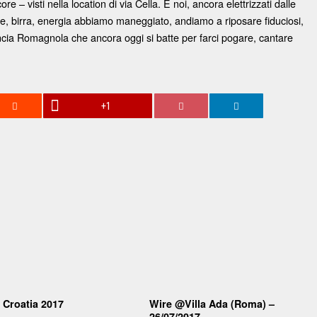
e – visti nella location di via Cella. E noi, ancora elettrizzati dalle
e, birra, energia abbiamo maneggiato, andiamo a riposare fiduciosi,
rovincia Romagnola che ancora oggi si batte per farci pogare, cantare
+1
 Croatia 2017
Wire @Villa Ada (Roma) –
26/07/2017