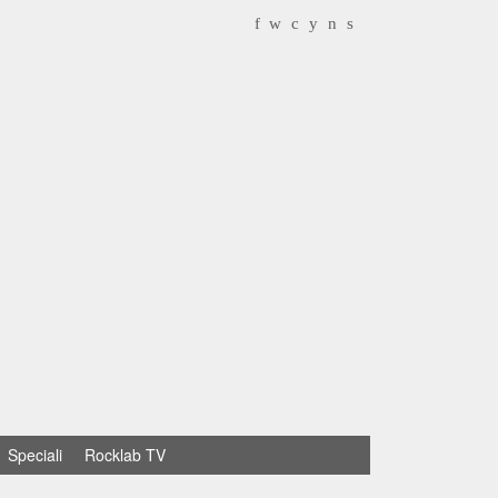
f
w
c
y
n
s
Speciali
Rocklab TV