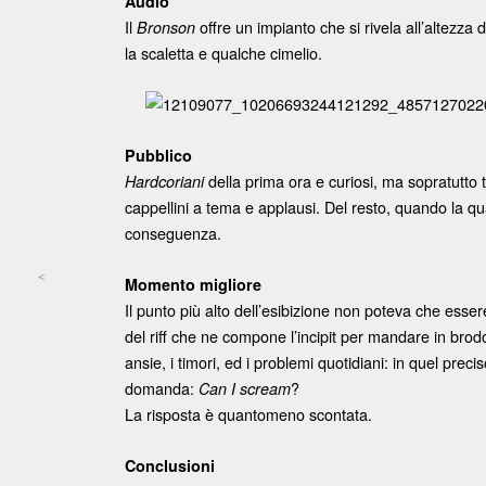
Audio
Il
offre un impianto che si rivela all’altezza
Bronson
la scaletta e qualche cimelio.
Pubblico
della prima ora e curiosi, ma sopratutto
Hardcoriani
cappellini a tema e applausi. Del resto, quando la qua
conseguenza.
<
Momento migliore
Post navigation
Il punto più alto dell’esibizione non poteva che ess
del riff che ne compone l’incipit per mandare in brodo
ansie, i timori, ed i problemi quotidiani: in quel pr
domanda:
?
Can I scream
La risposta è quantomeno scontata.
Conclusioni