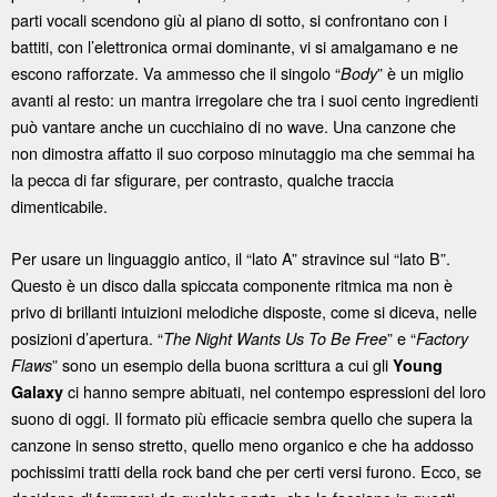
parti vocali scendono giù al piano di sotto, si confrontano con i
battiti, con l’elettronica ormai dominante, vi si amalgamano e ne
escono rafforzate. Va ammesso che il singolo “
” è un miglio
Body
avanti al resto: un mantra irregolare che tra i suoi cento ingredienti
può vantare anche un cucchiaino di no wave. Una canzone che
non dimostra affatto il suo corposo minutaggio ma che semmai ha
la pecca di far sfigurare, per contrasto, qualche traccia
dimenticabile.
Per usare un linguaggio antico, il “lato A” stravince sul “lato B”.
Questo è un disco dalla spiccata componente ritmica ma non è
privo di brillanti intuizioni melodiche disposte, come si diceva, nelle
posizioni d’apertura. “
” e “
The Night Wants Us To Be Free
Factory
” sono un esempio della buona scrittura a cui gli
Flaws
Young
ci hanno sempre abituati, nel contempo espressioni del loro
Galaxy
suono di oggi. Il formato più efficacie sembra quello che supera la
canzone in senso stretto, quello meno organico e che ha addosso
pochissimi tratti della rock band che per certi versi furono. Ecco, se