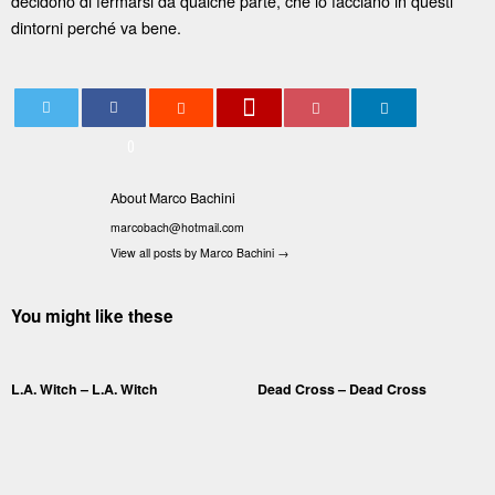
decidono di fermarsi da qualche parte, che lo facciano in questi
dintorni perché va bene.
0
About Marco Bachini
marcobach@hotmail.com
View all posts by Marco Bachini
→
You might like these
L.A. Witch – L.A. Witch
Dead Cross – Dead Cross