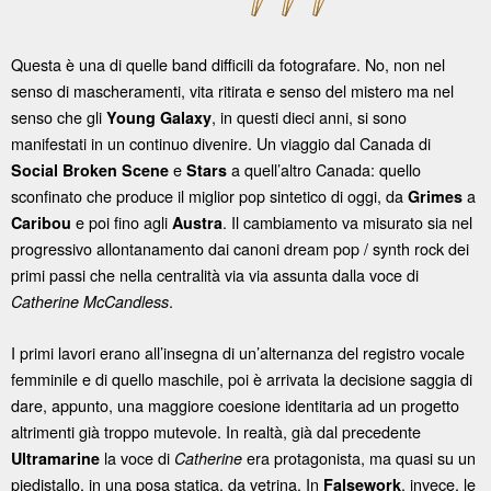
Questa è una di quelle band difficili da fotografare. No, non nel
senso di mascheramenti, vita ritirata e senso del mistero ma nel
senso che gli
, in questi dieci anni, si sono
Young Galaxy
manifestati in un continuo divenire. Un viaggio dal Canada di
e
a quell’altro Canada: quello
Social Broken Scene
Stars
sconfinato che produce il miglior pop sintetico di oggi, da
a
Grimes
e poi fino agli
. Il cambiamento va misurato sia nel
Caribou
Austra
progressivo allontanamento dai canoni dream pop / synth rock dei
primi passi che nella centralità via via assunta dalla voce di
.
Catherine McCandless
I primi lavori erano all’insegna di un’alternanza del registro vocale
femminile e di quello maschile, poi è arrivata la decisione saggia di
dare, appunto, una maggiore coesione identitaria ad un progetto
altrimenti già troppo mutevole. In realtà, già dal precedente
la voce di
era protagonista, ma quasi su un
Ultramarine
Catherine
piedistallo, in una posa statica, da vetrina. In
, invece, le
Falsework