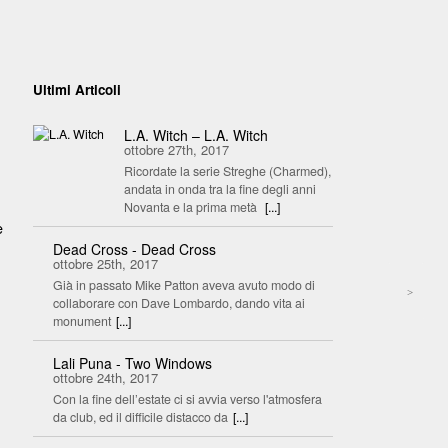
Ultimi Articoli
L.A. Witch – L.A. Witch
ottobre 27th, 2017
Ricordate la serie Streghe (Charmed),
andata in onda tra la fine degli anni
Novanta e la prima metà
[...]
e
Dead Cross - Dead Cross
ottobre 25th, 2017
Già in passato Mike Patton aveva avuto modo di
>
collaborare con Dave Lombardo, dando vita ai
monument
[...]
Lali Puna - Two Windows
ottobre 24th, 2017
Con la fine dell’estate ci si avvia verso l'atmosfera
da club, ed il difficile distacco da
[...]