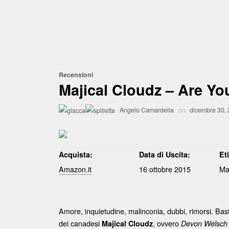
Recensioni
Majical Cloudz – Are Y
·
Angelo Camardella
on
dicembre 30,
Acquista:
Data di Uscita:
Et
Amazon.it
16 ottobre 2015
Ma
Amore, inquietudine, malinconia, dubbi, rimorsi. Ba
dei canadesi
, ovvero
Majical Cloudz
Devon Welsch