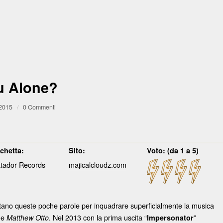
ou Alone?
 2015
/
0 Commenti
ichetta:
Sito:
Voto: (da 1 a 5)
tador Records
majicalcloudz.com
stano queste poche parole per inquadrare superficialmente la musica
e
. Nel 2013 con la prima uscita “
”
Matthew Otto
Impersonator