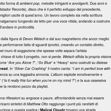
otto forma di
, melodie intriganti e avvolgenti. Due anni e
ambient pop
Matador Records), disco che è il perfetto sviluppo del precedente,
liori uscite di quest’anno. Un lavoro completo sia nella scrittura
 amalgamano fungendo da letto per una voce nitida; andando a costruire
ll’andare in profondità.
dalla figura di
e dal suo magnetismo che ancor meglio
Devon Welsch
e performance fatte di sguardi ipnotici, creando un contatto diretto,
 nel muro di soggezione che spesse volte separa l’artista
 chiave di tutto il progetto, non si perde.
affida la propria vision
Welsch
come “
”, “
” e “
” sono costruiti su distese
Are you Alone ?
So Blue
Heavy
. In “
” il nostro canta: “
head
Silver Car Crashing
I am in perfect love with
pienza su una leggiadra armonia. L’album esplode emotivamente e
” (“
”) e la sua ossessiva
Is it really this fun when you’re on my mind ?
he la rendono pezzo da playlist.
tena riflessioni su angosce e paure, affrontandole senza mai essere
 ricami sintetici di
raggiunge i punti più rarefatti di
Matthew Otto
uzione e questa poetica i
trovano una strada
Majical Cloudz