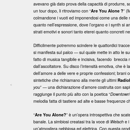
avevano già dato prova della capacità di produrre, s
un tour dopo, li ritroviamo con “
” (
Are You Alone ?
colmandone i vuoti ed imponendosi come una delle mig
quanto nell’espressione, dove l’organo e i synth si
strati emotivi e sonori tanto eterei quanto concreti ne
Difficilmente potremmo scindere le quattordici tracce 
si manifesta sul palco — sul quale mette in atto le su
fatto di musica tangibile e incisiva, facendo breccia
dall’ascoltatore. Su disco l’intensità emotiva, che è la
dell’amore a delle vere e proprie confessioni; brani 
sintetiche che richiamano alla mente gli ultimi
Radio
<
” — una dichiarazione d’amore costruita con sa
you
Post navigation
raggiunge il punto più alto con la poetica “
Downtown
melodia fatta di tastiere ad alte e basse frequenze c
“
” è un’opera introspettiva che sca
Are You Alone?
banale. La simbiosi creatasi tra la voce di
e i
Welsch
un’atmosfera nebbiosa ed elettrica. Con questa prod