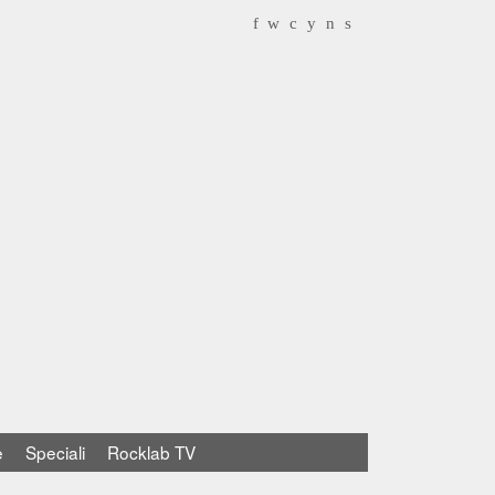
f
w
c
y
n
s
e
Speciali
Rocklab TV