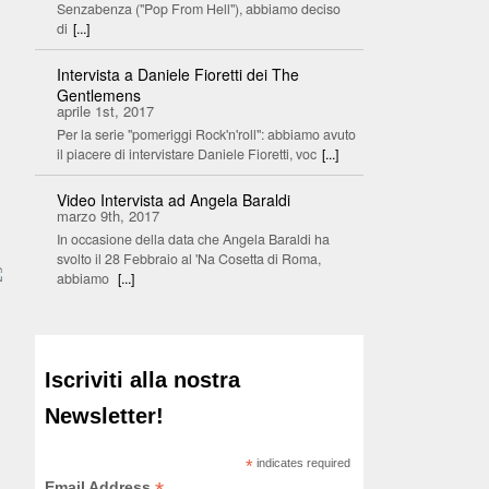
Senzabenza ("Pop From Hell"), abbiamo deciso
di
[...]
Intervista a Daniele Fioretti dei The
Gentlemens
aprile 1st, 2017
Per la serie "pomeriggi Rock'n'roll": abbiamo avuto
il piacere di intervistare Daniele Fioretti, voc
[...]
Video Intervista ad Angela Baraldi
marzo 9th, 2017
In occasione della data che Angela Baraldi ha
svolto il 28 Febbraio al 'Na Cosetta di Roma,
abbiamo
[...]
Iscriviti alla nostra
Newsletter!
*
indicates required
Email Address