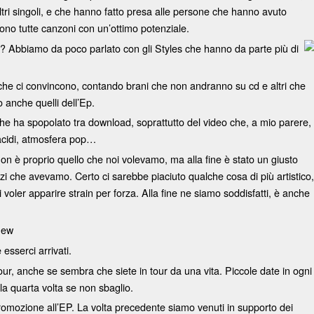
ri singoli, e che hanno fatto presa alle persone che hanno avuto
 Sono tutte canzoni con un’ottimo potenziale.
e? Abbiamo da poco parlato con gli Styles che hanno da parte più di
 che ci convincono, contando brani che non andranno su cd e altri che
anche quelli dell’Ep.
he ha spopolato tra download, soprattutto del video che, a mio parere,
acidi, atmosfera pop…
n è proprio quello che noi volevamo, ma alla fine è stato un giusto
i che avevamo. Certo ci sarebbe piaciuto qualche cosa di più artistico
di voler apparire strain per forza. Alla fine ne siamo soddisfatti, è anche
new
esserci arrivati.
our, anche se sembra che siete in tour da una vita. Piccole date in ogni
la quarta volta se non sbaglio.
promozione all’EP. La volta precedente siamo venuti in supporto dei