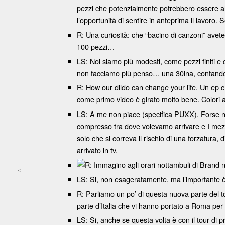
pezzi che potenzialmente potrebbero essere alt
l’opportunità di sentire in anteprima il lavoro.
R: Una curiosità: che “bacino di canzoni” avet
100 pezzi…
LS: Noi siamo più modesti, come pezzi finiti e
non facciamo più penso… una 30ina, contando 
R: How our dildo can change your life. Un ep c
come primo video è girato molto bene. Colori 
LS: A me non piace (specifica PUXX). Forse no
compresso tra dove volevamo arrivare e I mezz
solo che si correva il rischio di una forzatura, 
arrivato in tv.
R: Immagino agli orari nottambuli di Brand 
<
LS: Si, non esageratamente, ma l’importante è 
Post navigation
R: Parliamo un po’ di questa nuova parte del t
parte d’Italia che vi hanno portato a Roma per 
LS: Si, anche se questa volta è con il tour di 