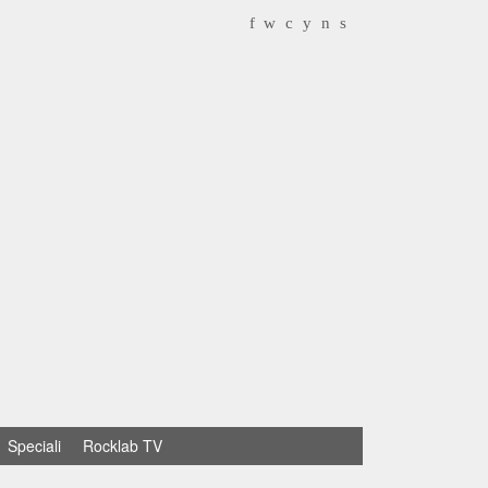
f
w
c
y
n
s
Speciali
Rocklab TV