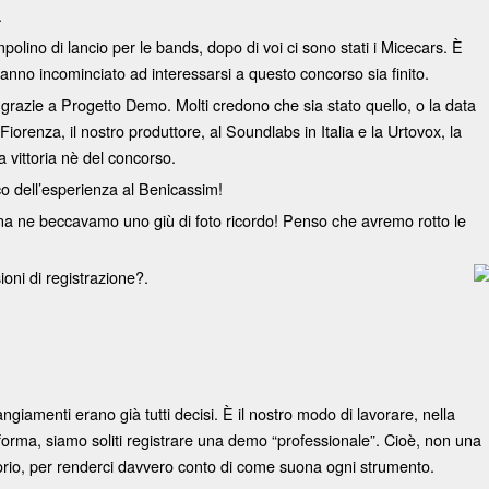
.
lino di lancio per le bands, dopo di voi ci sono stati i Micecars. È
 hanno incominciato ad interessarsi a questo concorso sia finito.
o grazie a Progetto Demo. Molti credono che sia stato quello, o la data
renza, il nostro produttore, al Soundlabs in Italia e la Urtovox, la
a vittoria nè del concorso.
ico dell’esperienza al Benicassim!
na ne beccavamo uno giù di foto ricordo! Penso che avremo rotto le
ni di registrazione?.
angiamenti erano già tutti decisi. È il nostro modo di lavorare, nella
orma, siamo soliti registrare una demo “professionale”. Cioè, non una
sorio, per renderci davvero conto di come suona ogni strumento.