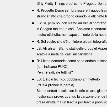
Dirty Pretty Things e poi come Progetto Demo
R: Progetto Demo sembra essere il nuovo trampo
strano il fatto che proprio quando le etichette
LS: Sì, però noi non siamo arrivati al contratt
in Spagna ma non è così. Abbiamo incontrato Fio
nostra etichetta, non sapeva niente della nostr
R: Sul vostro sito c’è un intero album fotograf
LS: Ah ah ah! Siamo stati delle groupie! Appe
scatole a metà del cast sul cartellone.
R: Ultima domanda: come sono andate le sessio
(tutti indicano PUXX).
Perchè indicate tutti lui?
LS: È il più tecnico, dobbiamo ammetterlo
(PUXX prende la parola)
Siamo entrati in sala con le idée chiare, gli arr
nostra sala prove, quando la canzone prende f
presa diretta ma un traccia per traccia provvi