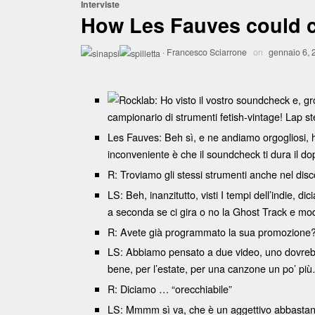
Interviste
How Les Fauves could c
·
Francesco Sciarrone
on
gennaio 6, 
Rocklab: Ho visto il vostro soundcheck e, gr
campionario di strumenti fetish-vintage! Lap ste
Les Fauves: Beh sì, e ne andiamo orgogliosi, h
inconveniente è che il soundcheck ti dura il do
R: Troviamo gli stessi strumenti anche nel di
LS: Beh, inanzitutto, visti I tempi dell’indie, 
a seconda se ci gira o no la Ghost Track e mo
R: Avete già programmato la sua promozione
LS: Abbiamo pensato a due video, uno dovrebbe
bene, per l’estate, per una canzone un po’ p
R: Diciamo … “orecchiabile”
LS: Mmmm sì va, che è un aggettivo abbastanza