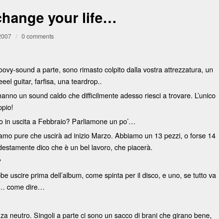
hange your life…
2007
/
0 comments
oovy-sound a parte, sono rimasto colpito dalla vostra attrezzatura, un
eel guitar, farfisa, una teardrop..
anno un sound caldo che difficilmente adesso riesci a trovare. L’unico
ppio!
sco in uscita a Febbraio? Parliamone un po’…
diciamo pure che uscirà ad inizio Marzo. Abbiamo un 13 pezzi, o forse 14
destamente dico che è un bel lavoro, che piacerà.
?
 uscire prima dell’album, come spinta per il disco, e uno, se tutto va
iù… come dire…
 neutro. Singoli a parte ci sono un sacco di brani che girano bene,