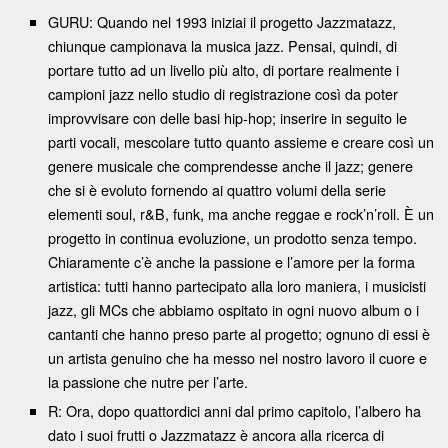
GURU: Quando nel 1993 iniziai il progetto Jazzmatazz,
chiunque campionava la musica jazz. Pensai, quindi, di
portare tutto ad un livello più alto, di portare realmente i
campioni jazz nello studio di registrazione così da poter
improvvisare con delle basi hip-hop; inserire in seguito le
parti vocali, mescolare tutto quanto assieme e creare così un
genere musicale che comprendesse anche il jazz; genere
che si è evoluto fornendo ai quattro volumi della serie
elementi soul, r&B, funk, ma anche reggae e rock’n’roll. È un
progetto in continua evoluzione, un prodotto senza tempo.
Chiaramente c’è anche la passione e l’amore per la forma
artistica: tutti hanno partecipato alla loro maniera, i musicisti
jazz, gli MCs che abbiamo ospitato in ogni nuovo album o i
cantanti che hanno preso parte al progetto; ognuno di essi è
un artista genuino che ha messo nel nostro lavoro il cuore e
la passione che nutre per l’arte.
R: Ora, dopo quattordici anni dal primo capitolo, l’albero ha
dato i suoi frutti o Jazzmatazz è ancora alla ricerca di