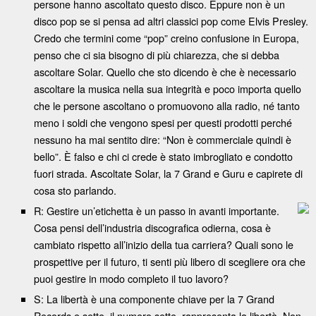
persone hanno ascoltato questo disco. Eppure non è un
disco pop se si pensa ad altri classici pop come Elvis Presley.
Credo che termini come “pop” creino confusione in Europa,
penso che ci sia bisogno di più chiarezza, che si debba
ascoltare Solar. Quello che sto dicendo è che è necessario
ascoltare la musica nella sua integrità e poco importa quello
che le persone ascoltano o promuovono alla radio, né tanto
meno i soldi che vengono spesi per questi prodotti perché
nessuno ha mai sentito dire: “Non è commerciale quindi è
bello”. È falso e chi ci crede è stato imbrogliato e condotto
fuori strada. Ascoltate Solar, la 7 Grand e Guru e capirete di
cosa sto parlando.
R: Gestire un’etichetta è un passo in avanti importante.
Cosa pensi dell’industria discografica odierna, cosa è
cambiato rispetto all’inizio della tua carriera? Quali sono le
prospettive per il futuro, ti senti più libero di scegliere ora che
puoi gestire in modo completo il tuo lavoro?
S: La libertà è una componente chiave per la 7 Grand
Records e sette, il numero sette, rappresenta la libertà. Non