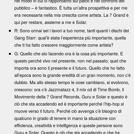
nel modo in cui ci rapportiamo sul palco e nei confronti del
pubblico – è fantastico. È tutta un’altra prospettiva e per me
era necessaria nella mia crescita come artista. La 7 Grand è
qui per restare, assieme a me e Solar.
R: Sono ormai sei i lavori a tuo nome, tanti quanti i dischi dei
Gang Starr: qual’è stata l’esperienza più importante, quella
che ti ha fatto crescere maggiormente come artista?
G: Quello che sto facendo ora è la cosa più importante. E
questo perché vivo nel presente, non nel passato; quel che
importa ora sono il presente e il futuro. Quello che ho fatto
all’epoca sono la grande eredità di un gran momento, non c’è
dubbio. Ma allo stesso tempo le cose cambiano, si evolvono,
crescono: ora c’è Jazzmatazz 4, il mix cd di Time Bomb, il
Movimento della 7 Grand Records, Guru e Solar e questo è
ciò che sta accadendo ed è importante perché l’hip-hop si
muove verso il futuro. Perché ciò avvenga c’è bisogno di
qualcuno in grado di tenere in mano la situazione con
efficienza, creatività e intelligenza e queste persone sono
Guru e Solar. Questo è ciò che sta accadendo e che ha