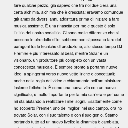
fare qualche pezzo, già sapevo che tra noi due c’era una
certa alchimia, alchimia che è cresciuta; eravamo comunque
già amici da diversi anni, addirittura prima di iniziare a fare
musica assieme. È una rinascita per me e questo è solo
l’inizio del nostro sodalizio. Ci sono molte differenze che si
possono intuire dallo stile: sebbene non si possano fare dei
paragoni tra le tecniche di produzione, allo stesso tempo DJ
Premier è più interessato al beat, mentre Solar è un
visionario, un produttore più completo con un vasta
conoscenza musicale. È sempre pronto a portarmi nuove
idee, a spingermi verso nuove vette liriche e concettuali;
anche nella regia dei video e chiaramente nell’amministrare
insieme l’etichetta. È come una nuova vita con un nuovo
significato; è molto importante per la mia carriera e per come
mi sta aiutando a realizzare i miei sogni. Esattamente come
ho scoperto Premier, uno dei migliori nel suo campo, ora ho
trovato Solar, con il suo talento e con il suo genio. Stiamo
portando tutto ad un nuovo livello: la dinamica è cambiata,