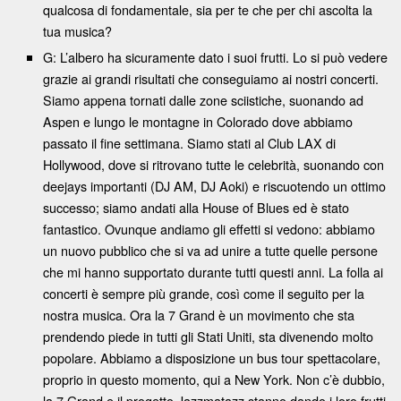
qualcosa di fondamentale, sia per te che per chi ascolta la
tua musica?
G: L’albero ha sicuramente dato i suoi frutti. Lo si può vedere
grazie ai grandi risultati che conseguiamo ai nostri concerti.
Siamo appena tornati dalle zone sciistiche, suonando ad
Aspen e lungo le montagne in Colorado dove abbiamo
passato il fine settimana. Siamo stati al Club LAX di
Hollywood, dove si ritrovano tutte le celebrità, suonando con
deejays importanti (DJ AM, DJ Aoki) e riscuotendo un ottimo
successo; siamo andati alla House of Blues ed è stato
fantastico. Ovunque andiamo gli effetti si vedono: abbiamo
un nuovo pubblico che si va ad unire a tutte quelle persone
che mi hanno supportato durante tutti questi anni. La folla ai
concerti è sempre più grande, così come il seguito per la
nostra musica. Ora la 7 Grand è un movimento che sta
prendendo piede in tutti gli Stati Uniti, sta divenendo molto
popolare. Abbiamo a disposizione un bus tour spettacolare,
proprio in questo momento, qui a New York. Non c’è dubbio,
la 7 Grand e il progetto Jazzmatazz stanno dando i loro frutti.