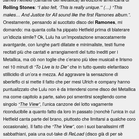
:
Rolling Stones
“I also felt, ‘This is really unique.’” (…) “This
makes… And Justice for All sound like the first Ramones album.”.
Onestamente, pensando al succitato disco dei
, mi
Ramones
domando: ma quanta colla ha pippato Hetfield prima di blaterare
un’idiozia simile? Ok, Lulu ha un’impostazione smaccatamente
avantgarde, con lunghe parti dilatate e minimaliste, testi fiume
recitati più che cantati e arrangiamenti del tutto inediti per i
Metallica, ma ciò non toglie che c’erano più idee musicali e lirismo
nei 10 minuti di
che in tutto questo elefantiaco
“To Live is to Die”
stillicidio di un’ora e mezza. Ad aggravare la sensazione di
sberleffo ci si mette il fatto che per mesi Ulrich e company hanno
puntualizzato che Lulu non è da intendersi come disco dei Metallica
ma come capitolo a parte, salvo poi smentirsi scegliendo come
singolo
, l’unica canzone del lotto vagamente
“The View”
riconducibile a quanto fatto da loro in passato (nonchè l’unica in cui
Hetfield canta parte del brano, piuttosto che limitarsi a qualche coro
occasionale). Il fatto che
, con i suoi banalissimi riff
“The View”
sabbathiani, paia una out-take di
(disco già di per sè
ReLoad