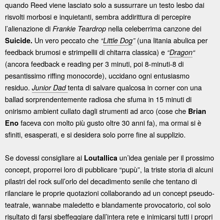
quando Reed viene lasciato solo a sussurrare un testo lesbo dai
risvolti morbosi e inquietanti, sembra addirittura di percepire
l’alienazione di
nella celeberrima canzone dei
Frankie Teardrop
Un vero peccato che
(una litania abulica per
Suicide.
“
Little Dog
”
feedback brumosi e strimpellii di chitarra classica) e
“
Dragon
“
(ancora feedback e reading per 3 minuti, poi 8-minuti-8 di
pesantissimo riffing monocorde), uccidano ogni entusiasmo
residuo.
tenta di salvare qualcosa in corner con una
Junior Dad
ballad sorprendentemente radiosa che sfuma in 15 minuti di
onirismo ambient cullato dagli strumenti ad arco (cose che
Brian
faceva con molto più gusto oltre 30 anni fa), ma ormai si è
Eno
sfiniti, esasperati, e si desidera solo porre fine al supplizio.
Se dovessi consigliare ai
un’idea geniale per il prossimo
Loutallica
concept, proporrei loro di pubblicare “pupù”, la triste storia di alcuni
pilastri del rock sull’orlo del decadimento senile che tentano di
rilanciare le proprie quotazioni collaborando ad un concept pseudo-
teatrale, wannabe maledetto e blandamente provocatorio, col solo
risultato di farsi sbeffeggiare dall’intera rete e inimicarsi tutti i propri