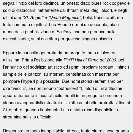
segna l’inizio del loro declino), un onesto disco blues rock colpevole
solo di distaccarsi nettamente dal thrash metal degli albori, e negli
ultimi due
e
, bolsi, trascurabili, ma
“St. Anger”
“Death Magnetic”
tutto sommato dignitosi. Lou Reed è ormai un decennio, più o
meno dalla pubblicazione di
, che non produce nulla
Ecstasy
d’accattivante, se si eccettua per qualche singolo episodio.
Eppure la curiosità generata da un progetto tanto atipico era
altissima. Prima l’esibizione alla
, poi
R’n’R Hall of Fame del 2009
l’annuncio del sodalizio artistico ed i primi proclami roboanti, infine i
sample delle canzoni su internet, centellinati con maestria per
pompare l’hype il più possibile. Due nomi storici (eufemismo per
dire “vecchi”, se non proprio “putrescenti”), latori di un’attitudine
apparentemente ininconciliabile, riuniti in un progetto comune a
sfondo avanguardistico\teatrale. Un’attesa febbrile protrattasi fino al
21 ottobre, quando finalmente Lulu è stato reso disponibile in
streaming sul sito ufficiale.
Responso: un tonfo inappellabile, atroce, tanto più rovinoso quanto