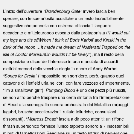
L’inizio dell’ouverture
invero lascia ben
“
Brandenburg Gate
“
sperare, con le sue ariosità acustiche e un testo incredibilmente
suggestivo che pennella con estrema efficacia il languore
decadente e mitteleuropeo evocato dalla protagonista (
“I would cut
my legs and tits off\When I think of Boris Karloff and Kinski\In the
dark of the moon …It made me dream of Nosferatu\Trapped on the
), ma il resto della
isle of Doctor Moreau\Oh wouldn’t it be lovely”
composizione disperde l’interesse in una manciata di accordi
elettrici memori della vecchia elegia in onore di Andy Warhol
(impossibile non sorridere, però, quando quel
“Songs for Drella”
cattivone di Hetfield urla nei cori, con fare vezzoso ed impertinente,
“i’m a smalltown girl”).
è uno dei pezzi più riusciti,
Pumping Blood
se non altro perchè traspare una certa sintonia tra l’interpretazione
di Reed e la scenografia sonora orchestrata dai Metallica (arpeggi
lugubri, brusche accellerazioni, rullate telluriche, convulsioni
dissonanti). “
lascia a dir poco attoniti: un riffone
Mistress Dread
“
thrash supersonico fornisce l’unico tappeto sonoro a 7 insostenibili
minuti di farneticazioni Reediane su un testo intriso di perversione