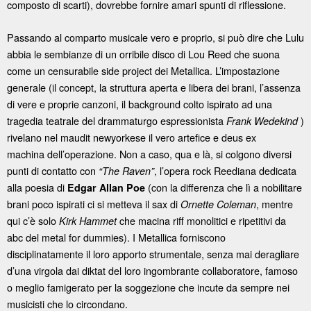
composto di scarti), dovrebbe fornire amari spunti di riflessione.
Passando al comparto musicale vero e proprio, si può dire che Lulu
abbia le sembianze di un orribile disco di Lou Reed che suona
come un censurabile side project dei Metallica. L’impostazione
generale (il concept, la struttura aperta e libera dei brani, l’assenza
di vere e proprie canzoni, il background colto ispirato ad una
tragedia teatrale del drammaturgo espressionista
)
Frank Wedekind
rivelano nel maudit newyorkese il vero artefice e deus ex
machina dell’operazione. Non a caso, qua e là, si colgono diversi
punti di contatto con
, l’opera rock Reediana dedicata
“The Raven”
alla poesia di
(con la differenza che lì a nobilitare
Edgar Allan Poe
brani poco ispirati ci si metteva il sax di
, mentre
Ornette Coleman
qui c’è solo
che macina riff monolitici e ripetitivi da
Kirk Hammet
abc del metal for dummies). I Metallica forniscono
disciplinatamente il loro apporto strumentale, senza mai deragliare
d’una virgola dai diktat del loro ingombrante collaboratore, famoso
o meglio famigerato per la soggezione che incute da sempre nei
musicisti che lo circondano.