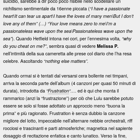
suicidio, sarebbe a dir poco poco risibile nello scodellare un
nichilismo sentimentale da 16enne piccata (
“I have a passionate
heart\It can tear us apart\I have the loves of many men\But I don’t
love any of them” (…) “Your love means zero to me\I’m a
passionateless wave upon the sea\Passionateless wave upon the
). Quando Hetfield intona nei cori, per l’ennesima volta
sea”
, “why
, sembra quasi di vedere
do you cheat on me?”
Melissa P.
nell’intimità della sua cameretta alle prese col diario che l’ha resa
celebre. Ascoltando
“nothing else matters”.
Quando ormai si è tentati dal versarsi cera bollente nei timpani,
arriva la seconda parte dell’album (4 canzoni per quasi 50 minuti di
durata), introdotta da
… ed è qui che monta il
“
Frustration
“.
rammarico (anzi la “frustrazione”) per ciò che Lulu sarebbe potuto
essere se solo si fosse adottato un approccio meno “buona la
prima” e più ragionato. Frustration è senza dubbio la canzone
migliore del lotto, impeccabile nell’alternare nebbie orchestrali, riff
rocciosi e trascinanti e parti atmosferiche; magnetica nel sapiente
dosaggio di recitazione enfatica e canto lunatico. Verso la fine,