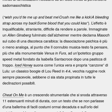
sadomasochistica
(
“wish you’d tie me up and beat me\Crush me like a kick\A bleeding
). L’effetto è
strap across my back\Some blood that you could kiss”
inqualificabile, straniante, difficile da rendere a parole. Immaginate
un
fulminato dall’alzheimer mentre declama
Allen Ginsberg
Masoch
sul cubo di una discoteca caraibica: la dissociazione psichica è più
o meno analoga, al punto che Il connubio musica-testo fa pensare,
più che alla monumentale
, ad un’ipotetico gruppo
Venus in Furs
speed metal fondato da Isabella Santacroce dopo una pasticca di
troppo.
suona come l’unica vera e propria “canzone” di
Iced Honey
Lulu: un classico boogie di Lou Reed in 4\4, vecchia ruggine rock
sempre piacevole, sebbene ci sia stata propinata in tutte le
declinazioni possibili.
è un crescendo strumentale che si snoda attraverso
Cheat On Me
11 estenuanti minuti di durata, con un testo che se non parlasse
d’una ballerina di facili costumi ormai decaduta e sull’orlo del