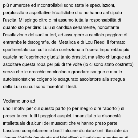
più numerose ed incontrollabili sono state le speculazioni,
perplessità e aspettative irrealistiche che ne hanno anticipato
l’uscita. Mi spingo oltre e mi assumo tutta la responsabilità di
quanto sto per dire: Lulu si candida seriamente, nonostante
l’esaltazione dei suoi autori, ad assurgere a capitolo peggiore di
entrambe le discografie, dei Metallica e di Lou Reed. Il formato
sperimentale con cui è stata confezionata l’opera imporrebbe più
cautela nell’esprimere giudizi tanto drastici, ma sfido chiunque ad
ascoltare questa roba per più di tre volte (io ci sono stato costretto)
senza che le orecchie comincino a grondare sangue e manie
autolesionistiche colgano lo sciagurato ascoltatore alla stregua
della Lulu su cui sono incentrati i testi.
Vediamo uno ad
uno i motivi per cui questo parto (o per meglio dire “aborto”) si
presenta con tutti i peggiori auspici. Innanzitutto la disonestà
intellettuale di alcuni dei musicisti che vi hanno preso parte.
Lasciano completamente basiti alcune dichiarazioni rilasciate da
(cantante dei Metallica) all’edizione americana di
James Hetfield