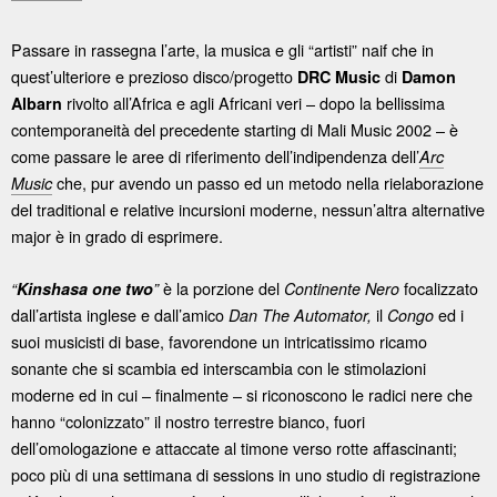
Passare in rassegna l’arte, la musica e gli “artisti” naif che in
quest’ulteriore e prezioso disco/progetto
di
DRC Music
Damon
rivolto all’Africa e agli Africani veri – dopo la bellissima
Albarn
contemporaneità del precedente starting di Mali Music 2002 – è
come passare le aree di riferimento dell’indipendenza dell’
Arc
che, pur avendo un passo ed un metodo nella rielaborazione
Music
del traditional e relative incursioni moderne, nessun’altra alternative
major è in grado di esprimere.
è la porzione del
focalizzato
“
Kinshasa one two
”
Continente Nero
dall’artista inglese e dall’amico
il
ed i
Dan The Automator,
Congo
suoi musicisti di base, favorendone un intricatissimo ricamo
sonante che si scambia ed interscambia con le stimolazioni
moderne ed in cui – finalmente – si riconoscono le radici nere che
hanno “colonizzato” il nostro terrestre bianco, fuori
dell’omologazione e attaccate al timone verso rotte affascinanti;
poco più di una settimana di sessions in uno studio di registrazione