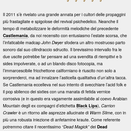
Il 2011 s’è rivelato una grande annata per i cultori delle propaggini
più frastagliate e spigolose del revival psichedelico. Neanche il
tempo di metabolizzare le deformità melodiche del precedente
, da noi recensito con entusiasmo l’estate scorsa, che
Castlemania
l’infaticabile madcap
sfodera un altro mostruoso parto
John Dwyer
sonoro dal suo cilindraccio sdrucito. Il brevissimo intervallo fra le
due uscite potrebbe far pensare ad una svendita di riempitivi e b
sides impolverate, o ad un blando disco fotocopia, ma
l’immarcescibile fricchettone californiano è riuscito non solo a
sorprenderci, ma ad innalzare l’asticella qualitativa d’un’altra tacca.
Se Castlemania eccelleva nel suo intento di svecchiare l’acid folk e
il pop sbilenco dei sixties con una manata di fetida vernice
corrosiva (e in questo era vagamente assimilabile al coevo Arabian
Mountain degli ex compagni d’etichetta
),
Black Lips
Carrion
è un ritorno alle asprezze allucinate di
, con in
Crawler
Warm Slime
più una robusta iniezione di anfetamine kraute. Come referente
potremmo citare il recentissimo
dei
“Dead Magick”
Dead