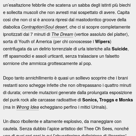
un’esaltazione febbrile che scatena un sabba degli istinti più biechi
e sollecita muscoli che non avresti mai sospettato di avere. Capita
così che non ci si è ancora ripresi dal mastodontico groove della
diabolica
, che ci si scopre completamente
Contraption\Soul desert
ipnotizzati dai 7 minuti di
(vertice assoluto del platter),
The Dream
sorta di Youth of America (per chi conoscesse i
)
Wipers
centrifugata da un delirio torrenziale di urla isteriche alla
,
Suicide
riff spasmodici e assoli urticanti, senza tralasciare un falsetto
sornione che ammicca grottescamente al pop.
Dopo tanto annichilimento è quasi un sollievo scoprire che i brani
restanti sono schegge infette che non oltrepassano i quattro minuti
di durata; orrende mutazioni generate dalla prolungata esposizione
del punk rock alle carcasse radioattive di
Sonics, Troggs e Monks
(ma in
echeggiano perfino i mitici Urinals).
Wrong Idea
Un disco ribollente e altamente esplosivo, da maneggiare con
cautela. Senza dubbio l’apice artistico dei Thee Oh Sees, nonché
uno di quei rari casi in cui l’abusatissima definizione di “lisergico”,