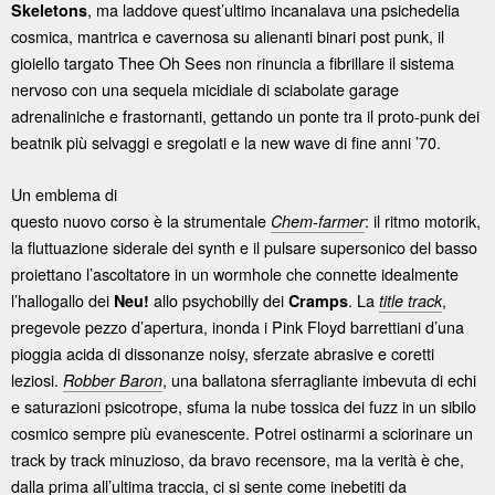
, ma laddove quest’ultimo incanalava una psichedelia
Skeletons
cosmica, mantrica e cavernosa su alienanti binari post punk, il
gioiello targato Thee Oh Sees non rinuncia a fibrillare il sistema
nervoso con una sequela micidiale di sciabolate garage
adrenaliniche e frastornanti, gettando un ponte tra il proto-punk dei
beatnik più selvaggi e sregolati e la new wave di fine anni ’70.
Un emblema di
questo nuovo corso è la strumentale
: il ritmo motorik,
Chem-farmer
la fluttuazione siderale dei synth e il pulsare supersonico del basso
proiettano l’ascoltatore in un wormhole che connette idealmente
l’hallogallo dei
allo psychobilly dei
. La
,
Neu!
Cramps
title track
pregevole pezzo d’apertura, inonda i Pink Floyd barrettiani d’una
pioggia acida di dissonanze noisy, sferzate abrasive e coretti
leziosi.
, una ballatona sferragliante imbevuta di echi
Robber Baron
e saturazioni psicotrope, sfuma la nube tossica dei fuzz in un sibilo
cosmico sempre più evanescente. Potrei ostinarmi a sciorinare un
track by track minuzioso, da bravo recensore, ma la verità è che,
dalla prima all’ultima traccia, ci si sente come inebetiti da