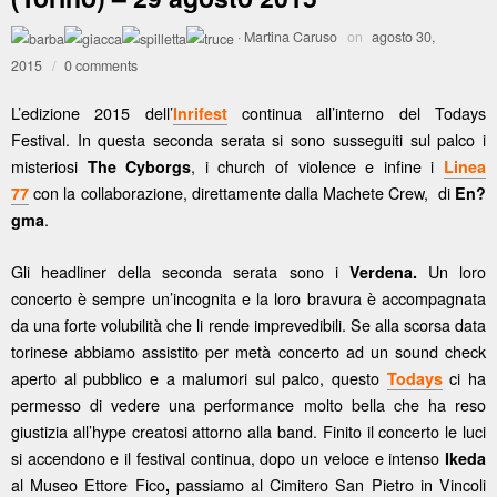
·
Martina Caruso
on
agosto 30,
2015
/
0 comments
L’edizione 2015 dell’
continua all’interno del Todays
Inrifest
Festival. In questa seconda serata si sono susseguiti sul palco i
misteriosi
, i church of violence e infine i
The Cyborgs
Linea
con la collaborazione, direttamente dalla Machete Crew, di
77
En?
.
gma
Gli headliner della seconda serata sono i
Un loro
Verdena.
concerto è sempre un’incognita e la loro bravura è accompagnata
da una forte volubilità che li rende imprevedibili. Se alla scorsa data
torinese abbiamo assistito per metà concerto ad un sound check
aperto al pubblico e a malumori sul palco, questo
ci ha
Todays
permesso di vedere una performance molto bella che ha reso
giustizia all’hype creatosi attorno alla band. Finito il concerto le luci
si accendono e il festival continua, dopo un veloce e intenso
Ikeda
al Museo Ettore Fico
passiamo al Cimitero San Pietro in Vincoli
,