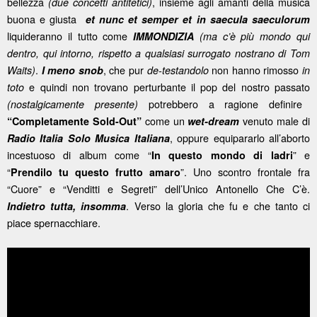
bellezza
, insieme agli amanti della musica
(due concetti antitetici)
buona e giusta
et
nunc et semper et in saecula saeculorum
liquideranno il tutto come
IMMONDIZIA
(ma c’è più mondo qui
dentro, qui intorno, rispetto a qualsiasi surrogato nostrano di Tom
.
, che pur
non hanno rimosso
Waits)
I meno snob
de-testandolo
in
e quindi non trovano perturbante il pop del nostro passato
toto
potrebbero a ragione definire
(nostalgicamente presente)
come un
venuto male di
“Completamente Sold-Out”
wet-dream
, oppure equipararlo all’aborto
Radio Italia Solo Musica Italiana
incestuoso di album come “
” e
In questo mondo di ladri
“
”. Uno scontro frontale fra
Prendilo tu questo frutto amaro
“Cuore” e “Venditti e Segreti” dell’Unico Antonello Che C’è.
. Verso la gloria che fu e che tanto ci
Indietro tutta, insomma
piace spernacchiare.