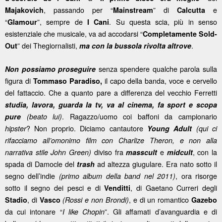
, passando per “
” di
e
Majakovich
Mainstream
Calcutta
“
”, sempre de
. Su questa scia, più in senso
Glamour
I Cani
esistenziale che musicale, va ad accodarsi “
Completamente Sold-
” dei Thegiornalisti,
.
Out
ma con la bussola rivolta altrove
senza spendere qualche parola sulla
Non possiamo proseguire
figura di
il capo della banda, voce e cervello
Tommaso Paradiso,
del fattaccio. Che a quanto pare a differenza del vecchio Ferretti
studia, lavora, guarda la tv, va al cinema, fa sport e scopa
. Ragazzo/uomo coi baffoni da campionario
pure
(beato lui)
? Non proprio. Diciamo cantautore
hipster
Young Adult
(qui ci
rifacciamo all’omonimo film con Charlize Theron, e non alla
diviso fra
e
, con la
narrativa stile John Green)
masscult
midcult
spada di Damocle del
ad altezza giugulare. Era nato sotto il
trash
segno dell’indie
, ora risorge
(primo album della band nel 2011)
sotto il segno dei pesci e di
, di Gaetano Curreri degli
Venditti
, di
, e di un romantico
Stadio
Vasco
(Rossi e non Brondi)
Gazebo
da cui intonare “
”. Gli affamati d’avanguardia e di
I like Chopin