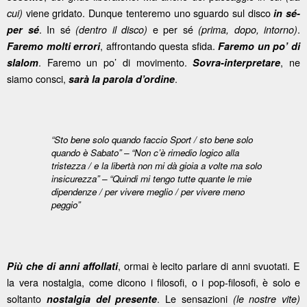
viene gridato. Dunque tenteremo uno sguardo sul disco
cui)
in sé-
. In sé
e per sé
.
per sé
(dentro il disco)
(prima, dopo, intorno)
, affrontando questa sfida.
Faremo molti errori
Faremo un po’ di
. Faremo un po’ di movimento.
, ne
slalom
Sovra-interpretare
siamo consci,
.
sarà la parola d’ordine
“Sto bene solo quando faccio Sport / sto bene solo
quando è Sabato” –
“Non c’è rimedio logico alla
tristezza / e la libertà non mi dà gioia a volte ma solo
insicurezza” –
“Quindi mi tengo tutte quante le mie
dipendenze / per vivere meglio / per vivere meno
peggio”
, ormai è lecito parlare di anni svuotati. E
Più che di anni affollati
la vera nostalgia, come dicono i filosofi, o i pop-filosofi, è solo e
soltanto
. Le sensazioni
nostalgia del presente
(le nostre vite)