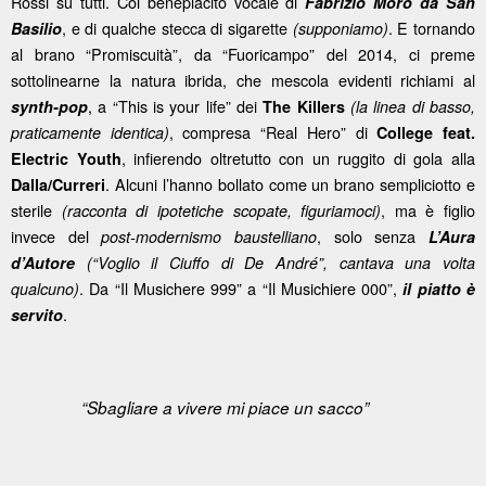
Rossi su tutti. Col beneplacito vocale di
Fabrizio Moro
da San
, e di qualche stecca di sigarette
. E tornando
Basilio
(supponiamo)
al brano “Promiscuità”, da “Fuoricampo” del 2014, ci preme
sottolinearne la natura ibrida, che mescola evidenti richiami al
, a “This is your life” dei
synth-pop
The Killers
(la linea di basso,
, compresa “Real Hero” di
praticamente identica)
College feat.
, infierendo oltretutto con un ruggito di gola alla
Electric Youth
. Alcuni l’hanno bollato come un brano sempliciotto e
Dalla/Curreri
sterile
, ma è figlio
(racconta di ipotetiche scopate, figuriamoci)
invece del
, solo senza
post-modernismo baustelliano
L’Aura
d’Autore
(“Voglio il Ciuffo di De André”, cantava una volta
. Da “Il Musichere 999” a “Il Musichiere 000”,
qualcuno)
il piatto è
.
servito
“Sbagliare a vivere mi piace un sacco”