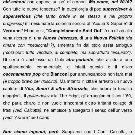
con appena un po’ di cerone.
old-school
Ma come, nel 2016?
Con tutte le nuove tendenze? In quest’orgia di pop
superclever &
superserious
(che tanto crede in sé stesso e nel proprio
mi riesumate la colonna sonora di “Acqua & Sapone” di
progresso)
? Ebbene sì,
è un disco alla
Verdone
“Completamente Sold-Out”
vana ricerca di una
, di una
Nuova Interezza
Nuova Felicità
(da
smentita fin dal titolo assai ambiguo
rimare con “mediocrità”?)
,
.
(“sold-out”: tutto venduto, al completo, ma soprattutto “esaurito”)
Di certo è anch’esso un titolo
, che allude a uno
stra-parlante
sputtanamento commerciale, e infatti questo è il disco
che
pur annunciandolo non farà mai
oscenamente pop
Bianconi
. Ma intanto in città è arrivato un nuovo
(è troppo bravo per riuscirci)
cantore di
che adora le tonalità
Vita, Amori & altre Stronzate,
maggiori , il
alla The Edge, gli arrangiamenti anni ‘80,
guitar-delay
che parla chiaro e non vuole trincerarsi dietro irritanti collage di
frasi
, né ambisce a spiegarci il senso dell’universo
(vedi Calcutta)
.
(vedi “Aurora” de I Cani)
. Sappiamo che I Cani, Calcutta, e
Non siamo ingenui, però