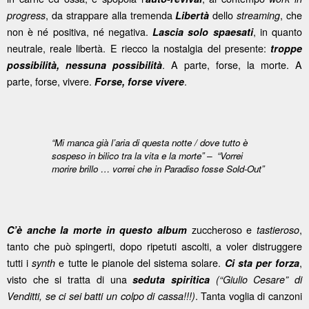
, da strappare alla tremenda
dello
, che
progress
Libertà
streaming
non è né positiva, né negativa.
, in quanto
Lascia solo spaesati
neutrale, reale libertà. E riecco la nostalgia del presente:
troppe
. A parte, forse, la morte. A
possibilità, nessuna possibilità
parte, forse, vivere.
.
Forse, forse vivere
“Mi manca già l’aria di questa notte / dove tutto è
sospeso in bilico tra la vita e la morte” –
“Vorrei
morire brillo … vorrei che in Paradiso fosse Sold-Out”
zuccheroso e
,
C’è anche la morte in questo album
tastieroso
tanto che può spingerti, dopo ripetuti ascolti, a voler distruggere
tutti i
e tutte le pianole del sistema solare.
,
synth
Ci sta per forza
visto che si tratta di una
seduta spiritica
(“Giulio Cesare” di
. Tanta voglia di canzoni
Venditti, se ci sei batti un colpo di cassa!!!)