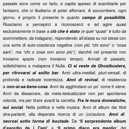
passate sono come un tarlo, e capita spesso di scambiarle per
fantasmi, che ci illudiamo di poter afferrare. A soccombere, ogni
giorno, è proprio il presente in quanto
.
campo di possibilità
Riusciamo a percepirci a riconoscerci e ad agire quasi
esclusivamente in base a
ciò che è stato
(e quel “quasi” è tutto da
, rispondendo all’afasia su noi stessi con
scommettere, da indagare)
una sorta di auto-coscienza negativa
(non più “chi sono” o “cosa
, dacché nel presente non
sarò”, ma “chi o cosa non sono più”)
troviamo spazio
. Armati di passato,
(non troviamo tempo)
solletichiamo a malapena il Nulla.
Ci si veste da Ghostbusters,
. Anni
,
, di
per ritrovarsi al solito bar
ultra-mediali
pluri-versali
profonda e radicale incertezza.
, di resistenza
Anni di revival
a
. Anni da agghindare un po’ come ti viene.
non-si-sa-bene-cosa
Anni da dissacrare, da
non per spontanea
meta-testualizzare
volontà, ma per tirare avanti la carretta.
Fra le mura domestiche,
. Nella politica e nella musica. Anni di album dai titoli
sui social
, alla disperata ricerca di un
autore.
stra-parlanti
(co)
Anni di
. Da “
necrosi sotto forma di boutade
Il sorprendente album
” a “
” dei
d’esordio de i Cani
Il primo disco era meglio