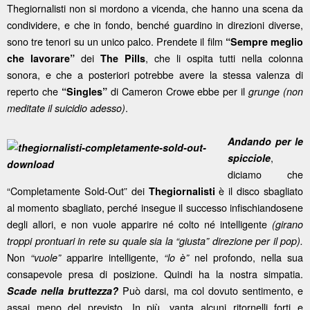
Thegiornalisti non si mordono a vicenda, che hanno una scena da
condividere, e che in fondo, benché guardino in direzioni diverse,
sono tre tenori su un unico palco. Prendete il film
“Sempre meglio
dei
, che li ospita tutti nella colonna
che lavorare”
The Pills
sonora, e che a posteriori potrebbe avere la stessa valenza di
reperto che
di Cameron Crowe ebbe per il
“Singles”
grunge
(non
.
meditate il suicidio adesso)
Andando per le
,
spicciole
diciamo che
“Completamente Sold-Out” dei
è il disco sbagliato
Thegiornalisti
al momento sbagliato, perché insegue il successo infischiandosene
degli allori, e non vuole apparire né colto né intelligente
(girano
troppi prontuari in rete su quale sia la “giusta” direzione per il pop).
Non
apparire intelligente,
nel profondo, nella sua
“vuole”
“lo è”
consapevole presa di posizione. Quindi ha la nostra simpatia.
Può darsi, ma col dovuto sentimento, e
Scade nella bruttezza?
assai meno del previsto. In più, vanta alcuni ritornelli forti e