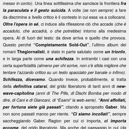
. Una linea sottilissima che sancisce la frontiera
messo in conto)
fra
. A volte
a fare
la paraculata e il gesto suicida
(se non sempre)
da discrimine a livello critico è il contesto in cui essa va a collocarsi.
, ci induce alla riflessione ciò che accade
Oltre l’opera in sé
(che è
intorno alla medesima
accaduto, che accadrà, o che potrebbe)
opera. Al di fuori del testo: da dove arriva e quello che provoca.
Questo perché
, l’ultimo album dei
“Completamente Sold-Out”
romani
, è stato in parte salutato come
,
Thegiornalisti
un trionfo
e in larga parte come
. In entrambi i casi con una
una schifezza
certa superficialità
(almeno per chi scrive, non c’è sfida migliore che
.
tentare l’azzardo critico su un testo spacciato per banale o infimo)
. Quando invece, probabilmente, si tratta
Schifezza, dicevamo
della
, del grido liberatorio di tanti anni di
definitiva catarsi
new-
wave-capitolina
(anni di The Pills, di Dischi Bomba per modo di
.
dire, di Cani e di Giancani, di “Esami” la web-serie)
“Anni affollati,
, citando a sproposito
. Ma
per fortuna siete già passati”
Gaber
non sono passati manco per niente.
, sempre
“Ci siamo incollati”
saccheggiando Gaber. Ragion per cui ci importa,
ci importa
, del grido liberatorio. Ma anche del paesaggio in cui
eccome
(da