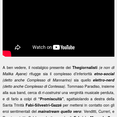
A ben vedere, il nostalgico presente dei
Thegiornalisti
(e non di
rifugge sia il complesso d’inferiorità
Malika Ayane)
etno-social
sia quello
(detto anche Complesso di Mannarino)
elettro-nerd
. Tommaso Paradiso, insieme
(detto anche Complesso di Contessa)
alla sua band, cerca di
una verginità musicale perduta,
ri-costruirsi
e di farlo a colpi di
, sgattaiolando a destra della
“Promiscuità”
Santa Trinità
per mettersi in contatto con gli
Fabi-Silvestri-Gazzé
eroi sentimentali del
: Venditti, Curreri, e
mainstream quello vero