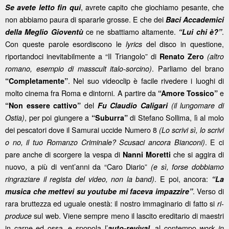
, avrete capito che giochiamo pesante, che
Se avete letto fin qui
non abbiamo paura di spararle grosse. E che dei
Baci Accademici
ce ne sbattiamo altamente.
.
della Meglio Gioventù
“Lui chi è?”
Con queste parole esordiscono le
del disco in questione,
lyrics
riportandoci inevitabilmente a “Il Triangolo” di
Renato Zero
(altro
. Parliamo del brano
romano, esempio di masscult italo-sorcino)
. Nel suo videoclip è facile rivedere i luoghi di
“Completamente”
molto cinema fra Roma e dintorni. A partire da
e
“Amore Tossico”
del
“Non essere cattivo”
Fu Claudio Caligari
(il lungomare di
, per poi giungere a
di Stefano Sollima, lì al molo
Ostia)
“Suburra”
dei pescatori dove il Samurai uccide Numero 8
(Lo scrivi sì, lo scrivi
. E ci
o no, il tuo Romanzo Criminale? Scusaci ancora Bianconi)
pare anche di scorgere la vespa di
che si aggira di
Nanni Moretti
nuovo, a più di vent’anni da “Caro Diario”
(e sì, forse dobbiamo
. E poi, ancora:
ringraziare il regista del video, non la band)
“La
. Verso di
musica che mettevi su youtube mi faceva impazzire”
rara bruttezza ed uguale onestà: il nostro immaginario di fatto si
ri-
sul web. Viene sempre meno il lascito ereditario di maestri
produce
in carne ed ossa, e spopola l’
, al contempo
auto-revival
work in