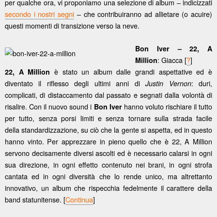
per qualche ora, vi proponiamo una selezione di album – indicizzati
secondo i nostri segni
– che contribuiranno ad allietare (o acuire)
questi momenti di transizione verso la neve.
Bon Iver – 22, A
: Giacca [
?
]
Million
è stato un album dalle grandi aspettative ed è
22, A Million
diventato il riflesso degli ultimi anni di
: duri,
Justin Vernon
complicati, di distaccamento dal passato e segnati dalla volontà di
risalire. Con il nuovo sound i
hanno voluto rischiare il tutto
Bon Iver
per tutto, senza porsi limiti e senza tornare sulla strada facile
della standardizzazione, su ciò che la gente si aspetta, ed in questo
hanno vinto. Per apprezzare in pieno quello che è 22, A Million
servono decisamente diversi ascolti ed è necessario calarsi in ogni
sua direzione, in ogni effetto contenuto nei brani, in ogni strofa
cantata ed in ogni diversità che lo rende unico, ma altrettanto
innovativo, un album che rispecchia fedelmente il carattere della
band statunitense. [
Continua
]