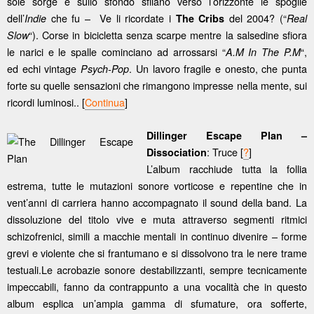
sole sorge e sullo sfondo sfilano verso l’orizzonte le spoglie
dell’
che fu – Ve li ricordate i
del 2004? (“
Indie
The Cribs
Real
“). Corse in bicicletta senza scarpe mentre la salsedine sfiora
Slow
le narici e le spalle cominciano ad arrossarsi “
“,
A.M In The P.M
ed echi vintage
. Un lavoro fragile e onesto, che punta
Psych-Pop
forte su quelle sensazioni che rimangono impresse nella mente, sui
ricordi luminosi.. [
Continua
]
Dillinger Escape Plan –
: Truce [
?
]
Dissociation
L’album racchiude tutta la follia
estrema, tutte le mutazioni sonore vorticose e repentine che in
vent’anni di carriera hanno accompagnato il sound della band. La
dissoluzione del titolo vive e muta attraverso segmenti ritmici
schizofrenici, simili a macchie mentali in continuo divenire – forme
grevi e violente che si frantumano e si dissolvono tra le nere trame
testuali.Le acrobazie sonore destabilizzanti, sempre tecnicamente
impeccabili, fanno da contrappunto a una vocalità che in questo
album esplica un’ampia gamma di sfumature, ora sofferte,