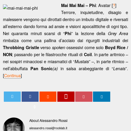
: Avatar [
?
]
Mai Mai Mai – Phi
Terrore, inquietudine, disagio e
malessere vengono qui dirottati dentro un imbuto digitale e riversati
all’esterno dando forma ad ansie e visioni apocalittiche di ogni tipo.
Nei quaranta minuti scarsi di “
” la lezione della
Phi
Grey Area
rimbalza come una pallina d’acciaio dai rigurgiti industriali dei
verso
ossessivi come solo
Throbbing Gristle
spoken
Boyd Rice /
; passando per le filastrocche rituali di
. In parte aritmico –
NON
Coil
nei sospiri minacciosi e miasmatici di “
” –, in parte ritmico –
Mustais
nell’abbuffata
in salsa arabeggiante di “
”.
Pan Sonic
(a)
Lenais
[
Continua
]
0
About Alessandro Rossi
alessandro.rossi@rocklab.it