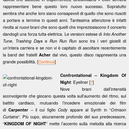
rappresentare bene questo loro nuovo successo. Sopratutto
sembra che anche loro siano consapevoli di quello che sono riusciti
a portare a termine in questi anni. Tantissima attenzione è infatti
rivolta ai nuovi brani che sono quelli che impreziosiscono il concerto
dandogli una forza tutta elettrica. Le versioni estese di
Into Another
,
e
sono tra i veri gioielli di
Tune
Trashing Days
Run Run Run
un’intera carriera e se non vi è capitato di ascoltare recentemente
la band dei fratelli
dal vivo, questo disco rappresenta una
Acher
grande possibilità. [
Continua
]
Confrontational – Kingdom Of
: Eyeliner [
?
]
Night
Nove brani dall’intensità
sconvolgente che giocano questa volta sull’aumento del ritmo, sul
battito cardiaco, mutuando l’incedere emozionale dei film
di
– il cui figlio
appare al Synth in “
Carpenter
Cody
Crimson
“. Più cupo, sicuramente profondo del suo predecessore,
Curtains
“
” mette l’accento sulla melodia alla ricerca
KINGDOM OF NIGHT