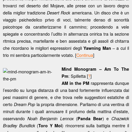
trovarci nel deserto del Mojave, alle prese con un lavoro degno
della miglior tradizione
americana. Un disco che è un
Desert Rock
viaggio psichedelico privo di voci, talmente denso di sonorità
psicotrope da caratterizzarne il cammino; procedendo a vele
spiegate e concentrando l’udito in alternanza onirica tra la sezione
ritmica precisa, martellante e ben assestata e gli assoli di chitarra
che ricordano le migliori espressioni degli
– a cui il
Yawning Man
trio mi sembra particolarmente votato. [
Continua
]
Mind Monogram – Am To The
: Spilletta [
?
]
Pm
rappresenta dunque
AM in the PM
l’esordio su lunga distanza di una band fortemente influenzata dai
pesi massimi di genere, e che trova nelle suggestioni estatiche di
certo
la propria dimensione. Parliamo di una ventina di
Dream Pop
minuti durante i quali annusare il profumo della mattina d’estate,
osservando
(
) e
Noah Benjamin Lennox
Panda Bear
Chazwick
(
) rincorrersi sulla battigia mentre il
Bradley Bundlick
Toro Y Moi