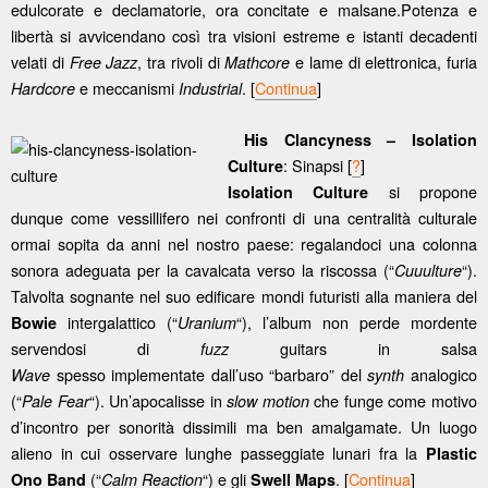
edulcorate e declamatorie, ora concitate e malsane.Potenza e
libertà si avvicendano così tra visioni estreme e istanti decadenti
velati di
, tra rivoli di
e lame di elettronica, furia
Free Jazz
Mathcore
e meccanismi
. [
Continua
]
Hardcore
Industrial
His Clancyness – Isolation
: Sinapsi [
?
]
Culture
si propone
Isolation Culture
dunque come vessillifero nei confronti di una centralità culturale
ormai sopita da anni nel nostro paese: regalandoci una colonna
sonora adeguata per la cavalcata verso la riscossa (“
“).
Cuuulture
Talvolta sognante nel suo edificare mondi futuristi alla maniera del
intergalattico (“
“), l’album non perde mordente
Bowie
Uranium
servendosi di
guitars in salsa
fuzz
spesso implementate dall’uso “barbaro” del
analogico
Wave
synth
(“
“). Un’apocalisse in
che funge come motivo
Pale Fear
slow motion
d’incontro per sonorità dissimili ma ben amalgamate. Un luogo
alieno in cui osservare lunghe passeggiate lunari fra la
Plastic
(“
“) e gli
. [
Continua
]
Ono Band
Calm Reaction
Swell Maps