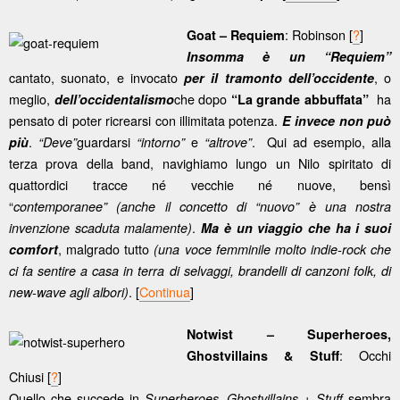
: Robinson [
?
]
Goat – Requiem
Insomma è un “Requiem”
cantato, suonato, e invocato
, o
per il tramonto dell’occidente
meglio,
che dopo
ha
dell’occidentalismo
“La grande abbuffata”
pensato di poter ricrearsi con illimitata potenza.
E invece non può
.
guardarsi
e
. Qui ad esempio, alla
più
“Deve”
“intorno”
“altrove”
terza prova della band, navighiamo lungo un Nilo spiritato di
quattordici tracce né vecchie né nuove, bensì
“
contemporanee”
(anche il concetto di “nuovo” è una nostra
.
invenzione scaduta malamente)
Ma è un viaggio che ha i suoi
, malgrado tutto
comfort
(una voce femminile molto indie-rock che
ci fa sentire a casa in terra di selvaggi, brandelli di canzoni folk, di
. [
Continua
]
new-wave agli albori)
Notwist – Superheroes,
: Occhi
Ghostvillains & Stuff
Chiusi [
?
]
Quello che succede in
sembra
Superheroes, Ghostvillains + Stuff