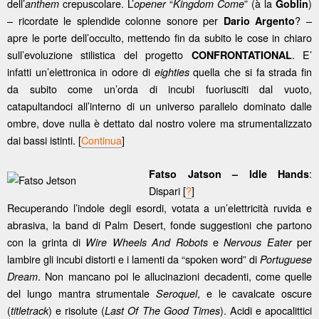
dell’
crepuscolare. L’
“
” (à la
)
anthem
opener
Kingdom Come
Goblin
– ricordate le splendide colonne sonore per
? –
Dario Argento
apre le porte dell’occulto, mettendo fin da subito le cose in chiaro
sull’evoluzione stilistica del progetto
. E’
CONFRONTATIONAL
infatti un’elettronica in odore di
quella che si fa strada fin
eighties
da subito come un’orda di incubi fuoriusciti dal vuoto,
catapultandoci all’interno di un universo parallelo dominato dalle
ombre, dove nulla è dettato dal nostro volere ma strumentalizzato
dai bassi istinti. [
Continua
]
:
Fatso Jatson – Idle Hands
Dispari [
?
]
Recuperando l’indole degli esordi, votata a un’elettricità ruvida e
abrasiva, la band di Palm Desert, fonde suggestioni che partono
con la grinta di
e
per
Wire Wheels And Robots
Nervous Eater
lambire gli incubi distorti e i lamenti da “spoken word” di
Portuguese
. Non mancano poi le allucinazioni decadenti, come quelle
Dream
del lungo mantra strumentale
, e le cavalcate oscure
Seroquel
(
) e risolute (
). Acidi e apocalittici
titletrack
Last Of The Good Times