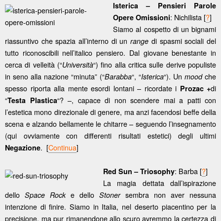
Isterica – Pensieri Parole
: Nichilista [
?
]
Opere Omissioni
Siamo al cospetto di un bignami
riassuntivo che spazia all’interno di un
di spasmi sociali del
range
tutto riconoscibili nell’italico pensiero. Dal giovane benestante in
cerca di velleità (“
“) fino alla critica sulle derive populiste
Università
in seno alla nazione “minuta” (“
“, “
“). Un
che
Barabba
Isterica
mood
spesso riporta alla mente esordi lontani – ricordate i
di
Prozac +
“
“? –, capace di non scendere mai a patti con
Testa Plastica
l’estetica mono direzionale di genere, ma anzi facendosi beffe della
scena e alzando bellamente le chitarre – seguendo l’insegnamento
(qui ovviamente con differenti risultati estetici) degli ultimi
. [
Continua
]
Negazione
: Barba [
?
]
Red Sun – Triosophy
La magia dettata dall’ispirazione
dello
e dello
sembra non aver nessuna
Space Rock
Stoner
intenzione di finire. Siamo in Italia, nel deserto piacentino per la
precisione, ma pur rimanendone allo scuro avremmo la certezza di