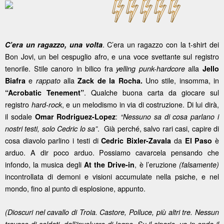
. C’era un ragazzo con la t-shirt dei
C’era un ragazzo, una volta
Bon Jovi, un bel cespuglio afro, e una voce svettante sul registro
tenorile. Stile canoro in bilico fra
alla
yelling punk-hardcore
Jello
e
alla
Uno stile, insomma, in
Biafra
rappato
Zack de la Rocha.
. Qualche buona carta da giocare sul
“Acrobatic Tenement”
registro
, e un melodismo in via di costruzione. Di lui dirà,
hard-rock
il sodale
:
Omar Rodriguez-Lopez
“Nessuno sa di cosa parlano i
. Già perché, salvo rari casi, capire di
nostri testi, solo Cedric lo sa”
cosa diavolo parlino i testi di
da
è
Cedric Bixler-Zavala
El Paso
arduo. A dir poco arduo. Possiamo cavarcela pensando che
infondo, la musica degli
, è l’eruzione
At the Drive-in
(falsamente)
incontrollata di demoni e visioni accumulate nella psiche, e nel
mondo, fino al punto di esplosione, appunto.
(Dioscuri nel cavallo di Troia. Castore, Polluce, più altri tre. Nessun