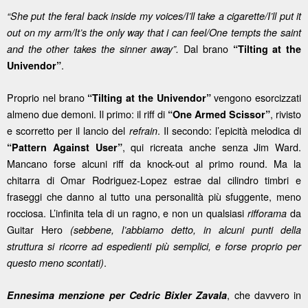
“She put the feral back inside my voices/I’ll take a cigarette/I’ll put it
out on my arm/It’s the only way that i can feel/One tempts the saint
Dal brano
and the other takes the sinner away”.
“Tilting at the
.
Univendor”
Proprio nel brano
vengono esorcizzati
“Tilting at the Univendor”
almeno due demoni. Il primo: il riff di
, rivisto
“One Armed Scissor”
e scorretto per il lancio del
. Il secondo: l’epicità melodica di
refrain
, qui ricreata anche senza Jim Ward.
“Pattern Against User”
Mancano forse alcuni riff da knock-out al primo round. Ma la
chitarra di Omar Rodriguez-Lopez estrae dal cilindro timbri e
fraseggi che danno al tutto una personalità più sfuggente, meno
rocciosa. L’infinita tela di un ragno, e non un qualsiasi
da
rifforama
Guitar Hero
(sebbene, l’abbiamo detto, in alcuni punti della
struttura si ricorre ad espedienti più semplici, e forse proprio per
.
questo meno scontati)
, che davvero in
Ennesima menzione per Cedric Bixler Zavala