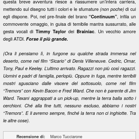
questa breve avventura riesce a riassumere un’intera carriera,
mettendo sul disegno tutti i colori e le sfumature
di cui
(non poche)
egli dispone. Poi, nel pre-finale del brano
, infila un
“Continuum”
commovente omaggio, in guisa di temibile mantra sussurrato, alle
gesta vocali di
dei
. Un vecchio amore
Timmy Taylor
Brainiac
degli ATDI.
Forse il più grande.
(Ora li pensiamo lì, in furgone su qualche strada immersa nel
deserto, come nel film “Sicario” di Denis Villeneuve. Cedric, Omar,
Tony, Paul e Keeley. L’ultimo arrivato. Ragazzi non più così ragazzi.
Uomini e padri di famiglia, perlopiù. Oppure in fuga, mentre terribili
mostri sgusciano dalle viscere del sottosuolo, come nel film
“Tremors” con Kevin Bacon e Fred Ward. Che non è parente di Jim
Ward. Texani aggrappati a un pick-up, mentre la terra balla sotto i
cerchioni. Ché alla fine tutti, nessuno escluso, abbiamo i nostri
“Tremors”. E li avremo sempre, finché la terra non ci inghiotte. Tra
le altre cose).
Recensione di:
Marco Tucciarone