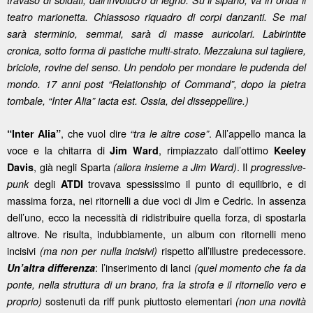
travaso di soldati, dall’involucro di legno. Su il sipario, va in onda il
teatro marionetta. Chiassoso riquadro di corpi danzanti. Se mai
sarà sterminio, semmai, sarà di masse auricolari. Labirintite
cronica, sotto forma di pastiche multi-strato. Mezzaluna sul tagliere,
briciole, rovine del senso. Un pendolo per mondare le pudenda del
mondo. 17 anni post “Relationship of Command”, dopo la pietra
tombale, “Inter Alia” iacta est. Ossia, del disseppellire.)
, che vuol dire
. All’appello manca la
“Inter Alia”
“tra le altre cose”
voce e la chitarra di
, rimpiazzato dall’ottimo
Jim Ward
Keeley
, già negli Sparta
. Il
Davis
(allora insieme a Jim Ward)
progressive-
degli
trovava spessissimo il punto di equilibrio, e di
punk
ATDI
massima forza, nei ritornelli a due voci di Jim e Cedric. In assenza
dell’uno, ecco la necessità di ridistribuire quella forza, di spostarla
altrove. Ne risulta, indubbiamente, un album con ritornelli meno
incisivi
rispetto all’illustre predecessore.
(ma non per nulla incisivi)
: l’inserimento di lanci
Un’altra differenza
(quel momento che fa da
ponte, nella struttura di un brano, fra la strofa e il ritornello vero e
sostenuti da riff punk piuttosto elementari
proprio)
(non una novità