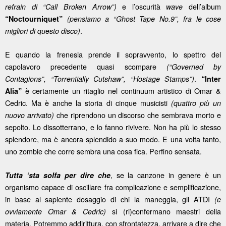
e l’oscurità
dell’album
refrain di “Call Broken Arrow”)
wave
“Noctourniquet”
(pensiamo a “Ghost Tape No.9”, fra le cose
.
migliori di questo disco)
E quando la frenesia prende il sopravvento, lo spettro del
capolavoro precedente quasi scompare
(“Governed by
.
Contagions”, “Torrentially Cutshaw”, “Hostage Stamps”)
“Inter
è certamente un ritaglio nel continuum artistico di Omar &
Alia”
Cedric. Ma è anche la storia di cinque musicisti
(quattro più un
che riprendono un discorso che sembrava morto e
nuovo arrivato)
sepolto. Lo dissotterrano, e lo fanno rivivere. Non ha più lo stesso
splendore, ma è ancora splendido a suo modo. E una volta tanto,
uno zombie che corre sembra una cosa fica. Perfino sensata.
, se la canzone in genere è un
Tutta ‘sta solfa per dire che
organismo capace di oscillare fra complicazione e semplificazione,
in base al sapiente dosaggio di chi la maneggia, gli ATDI
(e
si (ri)confermano maestri della
ovviamente Omar & Cedric)
materia. Potremmo addirittura, con sfrontatezza, arrivare a dire che