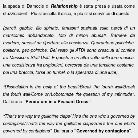
la spada di Damocle di
è stata presa e usata come
Relationship
stuzzicadenti. Più si ascolta il disco, e più ci si convince di questo.
(pareti, gabbie, filo spinato, fantasmi spalmati sulle pareti di un
manicomio abbandonato, foto di minori abusati. Barriere da
evadere, rimossi da riportare alla coscienza. Quarantene psichiche,
politiche, geo-politiche. Del resto gli ATDI sono cresciuti al confine
fra Messico e Stati Uniti. E questo è un altro volto della loro musica:
una coesistenza fra prigionieri, percorsa da una tensione costante,
poi una breccia, forse un tunnel, o la speranza di una luce).
“Dissociation in the belly of the beast/Break the fourth wall/Break
.
the fouth wall/Come on/Lobotomize the question of my infinitude”
Dal brano
.
“Pendulum in a Peasant Dress”
“That’s the way the guillotine claps/ He’s the one who’s governed by
contagions/That’s the way the guillotine claps/She’s the one who’s
. Dal brano
.
governed by contagions”
“Governed by contagions”