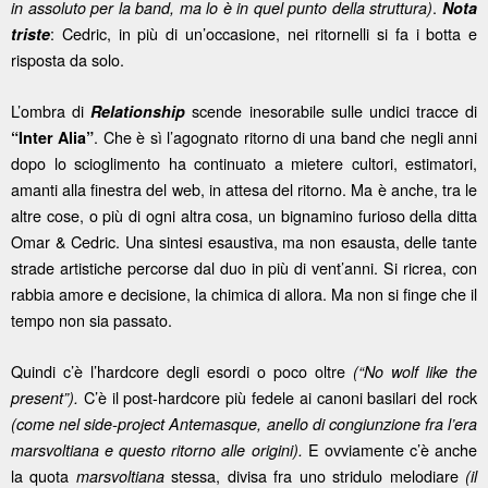
.
in assoluto per la band, ma lo è in quel punto della struttura)
Nota
: Cedric, in più di un’occasione, nei ritornelli si fa i botta e
triste
risposta da solo.
L’ombra di
scende inesorabile sulle undici tracce di
Relationship
. Che è sì l’agognato ritorno di una band che negli anni
“Inter Alia”
dopo lo scioglimento ha continuato a mietere cultori, estimatori,
amanti alla finestra del web, in attesa del ritorno. Ma è anche, tra le
altre cose, o più di ogni altra cosa, un bignamino furioso della ditta
Omar & Cedric. Una sintesi esaustiva, ma non esausta, delle tante
strade artistiche percorse dal duo in più di vent’anni. Si ricrea, con
rabbia amore e decisione, la chimica di allora. Ma non si finge che il
tempo non sia passato.
Quindi c’è l’hardcore degli esordi o poco oltre
(“No wolf like the
C’è il post-hardcore più fedele ai canoni basilari del rock
present”).
(come nel side-project Antemasque, anello di congiunzione fra l’era
E ovviamente c’è anche
marsvoltiana e questo ritorno alle origini).
la quota
stessa, divisa fra uno stridulo melodiare
marsvoltiana
(il