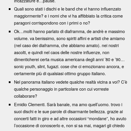
incazzature e…pause.
Quali sono stati i dischi e le band che vi hanno influenzato
maggiormente? e i nomi che vi ha affibbiato la critica come
paragoni corrispondono con i primi o no?
Ok…molti hanno parlato di diaframma, de andrè e massimo
volume. va benissimo, sono spiriti affini e artisti che amiamo
(nel caso dei diaframma, che abbiamo amato). nei nostri
ascolti, e quindi nel caos delle nostre influenze, non
dimenticherei certa musica americana degli anni ’80 e ’90…
sonic youth, slint, fugazi. cose che ci emozionano ancora, e
certamente più di qualsiasi ottimo gruppo italiano.
Nel panorama italiano vedete qualche realtà vicina a voi? C’è
qualche personaggio in particolare con cui vorreste
collaborare?
Emidio Clementi. Sarà banale, ma amo quell’uomo. trovo i
suoi dischi e le sue parole di disarmante bellezza. grazie ai
concerti fatti in giro e ad altre occasioni “mondane”, ho avuto
l’occasione di conoscerlo e, non si sa mai, magari gli chiedo