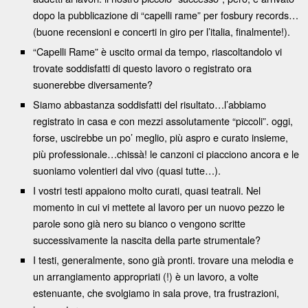
dopo la pubblicazione di “capelli rame” per fosbury records…
(buone recensioni e concerti in giro per l’italia, finalmente!).
“Capelli Rame” è uscito ormai da tempo, riascoltandolo vi
trovate soddisfatti di questo lavoro o registrato ora
suonerebbe diversamente?
Siamo abbastanza soddisfatti del risultato…l’abbiamo
registrato in casa e con mezzi assolutamente “piccoli”. oggi,
forse, uscirebbe un po’ meglio, più aspro e curato insieme,
più professionale…chissà! le canzoni ci piacciono ancora e le
suoniamo volentieri dal vivo (quasi tutte…).
I vostri testi appaiono molto curati, quasi teatrali. Nel
momento in cui vi mettete al lavoro per un nuovo pezzo le
parole sono già nero su bianco o vengono scritte
successivamente la nascita della parte strumentale?
I testi, generalmente, sono già pronti. trovare una melodia e
un arrangiamento appropriati (!) è un lavoro, a volte
estenuante, che svolgiamo in sala prove, tra frustrazioni,