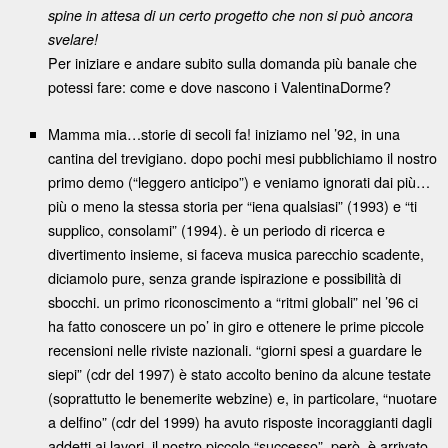
spine in attesa di un certo progetto che non si può ancora
svelare!
Per iniziare e andare subito sulla domanda più banale che
potessi fare: come e dove nascono i ValentinaDorme?
Mamma mia…storie di secoli fa! iniziamo nel ’92, in una
cantina del trevigiano. dopo pochi mesi pubblichiamo il nostro
primo demo (“leggero anticipo”) e veniamo ignorati dai più…
più o meno la stessa storia per “iena qualsiasi” (1993) e “ti
supplico, consolami” (1994). è un periodo di ricerca e
divertimento insieme, si faceva musica parecchio scadente,
diciamolo pure, senza grande ispirazione e possibilità di
sbocchi. un primo riconoscimento a “ritmi globali” nel ’96 ci
ha fatto conoscere un po’ in giro e ottenere le prime piccole
recensioni nelle riviste nazionali. “giorni spesi a guardare le
siepi” (cdr del 1997) è stato accolto benino da alcune testate
(soprattutto le benemerite webzine) e, in particolare, “nuotare
a delfino” (cdr del 1999) ha avuto risposte incoraggianti dagli
addetti ai lavori. il nostro piccolo “successo”, però, è arrivato