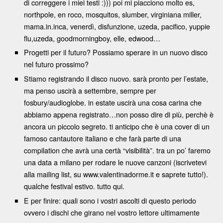
di correggere i miei testi :))) poi mi piacciono molto es,
northpole, en roco, mosquitos, slumber, virginiana miller,
mama.in.inca, venerdì, disfunzione, uzeda, pacifico, yuppie
flu,uzeda, goodmorningboy, elle, edwood…
Progetti per il futuro? Possiamo sperare in un nuovo disco
nel futuro prossimo?
Stiamo registrando il disco nuovo. sarà pronto per l’estate,
ma penso uscirà a settembre, sempre per
fosbury/audioglobe. in estate uscirà una cosa carina che
abbiamo appena registrato…non posso dire di più, perchè è
ancora un piccolo segreto. ti anticipo che è una cover di un
famoso cantautore italiano e che farà parte di una
compilation che avrà una certà “visibilità”. tra un po’ faremo
una data a milano per rodare le nuove canzoni (iscrivetevi
alla mailing list, su www.valentinadorme.it e saprete tutto!).
qualche festival estivo. tutto qui.
E per finire: quali sono i vostri ascolti di questo periodo
ovvero i dischi che girano nel vostro lettore ultimamente