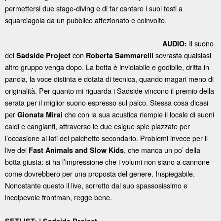
permettersi due stage-diving e di far cantare i suoi testi a
squarciagola da un pubblico affezionato e coinvolto.
Il suono
AUDIO:
dei
con
sovrasta qualsiasi
Sadside Project
Roberta Sammarelli
altro gruppo venga dopo. La botta è invidiabile e godibile, dritta in
pancia, la voce distinta e dotata di tecnica, quando magari meno di
originalità. Per quanto mi riguarda i Sadside vincono il premio della
serata per il miglior suono espresso sul palco. Stessa cosa dicasi
per
che con la sua acustica riempie il locale di suoni
Gionata Mirai
caldi e cangianti, attraverso le due esigue spie piazzate per
l’occasione ai lati del palchetto secondario. Problemi invece per il
live dei
, che manca un po’ della
Fast Animals and Slow Kids
botta giusta: si ha l’impressione che i volumi non siano a cannone
come dovrebbero per una proposta del genere. Inspiegabile.
Nonostante questo il live, sorretto dal suo spassosissimo e
incolpevole frontman, regge bene.
I
SETLIST:
Sadside Project