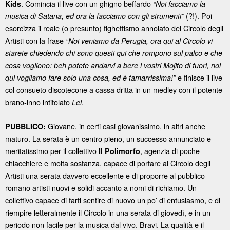
. Comincia il live con un ghigno beffardo
Kids
“Noi facciamo la
(?!). Poi
musica di Satana, ed ora la facciamo con gli strumenti”
esorcizza il reale (o presunto) fighettismo annoiato del Circolo degli
Artisti con la frase
“Noi veniamo da Perugia, ora qui al Circolo vi
starete chiedendo chi sono questi qui che rompono sul palco e che
cosa vogliono: beh potete andarvi a bere i vostri Mojito di fuori, noi
e finisce il live
qui vogliamo fare solo una cosa, ed è tamarrissima!”
col consueto discotecone a cassa dritta in un medley con il potente
brano-inno intitolato
.
Lei
Giovane, in certi casi giovanissimo, in altri anche
PUBBLICO:
maturo. La serata è un centro pieno, un successo annunciato e
meritatissimo per il collettivo
, agenzia di poche
Il Polimorfo
chiacchiere e molta sostanza, capace di portare al Circolo degli
Artisti una serata davvero eccellente e di proporre al pubblico
romano artisti nuovi e solidi accanto a nomi di richiamo. Un
collettivo capace di farti sentire di nuovo un po’ di entusiasmo, e di
riempire letteralmente il Circolo in una serata di giovedì, e in un
periodo non facile per la musica dal vivo. Bravi. La qualità e il