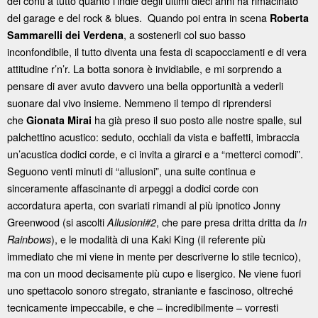
dei conti a tutto quanto l’indie degli ultimi dieci anni ha rimacinato
del garage e del rock & blues. Quando poi entra in scena
Roberta
, a sostenerli col suo basso
Sammarelli dei Verdena
inconfondibile, il tutto diventa una festa di scapocciamenti e di vera
attitudine r’n’r. La botta sonora è invidiabile, e mi sorprendo a
pensare di aver avuto davvero una bella opportunità a vederli
suonare dal vivo insieme. Nemmeno il tempo di riprendersi
che
ha già preso il suo posto alle nostre spalle, sul
Gionata Mirai
palchettino acustico: seduto, occhiali da vista e baffetti, imbraccia
un’acustica dodici corde, e ci invita a girarci e a “metterci comodi”.
Seguono venti minuti di “allusioni”, una suite continua e
sinceramente affascinante di arpeggi a dodici corde con
accordatura aperta, con svariati rimandi al più ipnotico Jonny
Greenwood (si ascolti
, che pare presa dritta dritta da
Allusioni#2
In
), e le modalità di una Kaki King (il referente più
Rainbows
immediato che mi viene in mente per descriverne lo stile tecnico),
ma con un mood decisamente più cupo e lisergico. Ne viene fuori
uno spettacolo sonoro stregato, straniante e fascinoso, oltreché
tecnicamente impeccabile, e che – incredibilmente – vorresti