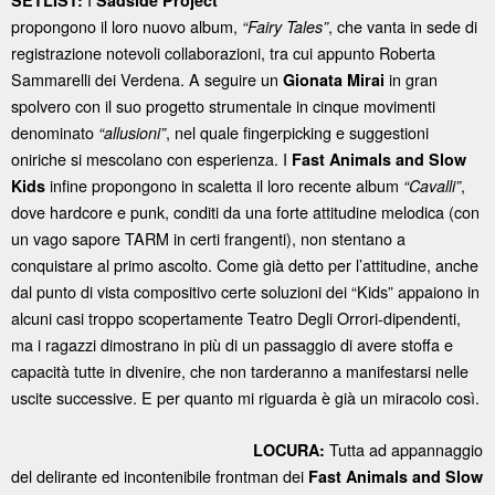
propongono il loro nuovo album,
, che vanta in sede di
“Fairy Tales”
registrazione notevoli collaborazioni, tra cui appunto Roberta
Sammarelli dei Verdena. A seguire un
in gran
Gionata Mirai
spolvero con il suo progetto strumentale in cinque movimenti
denominato
, nel quale fingerpicking e suggestioni
“allusioni”
oniriche si mescolano con esperienza. I
Fast Animals and Slow
infine propongono in scaletta il loro recente album
,
Kids
“Cavalli”
dove hardcore e punk, conditi da una forte attitudine melodica (con
un vago sapore TARM in certi frangenti), non stentano a
conquistare al primo ascolto. Come già detto per l’attitudine, anche
dal punto di vista compositivo certe soluzioni dei “Kids” appaiono in
alcuni casi troppo scopertamente Teatro Degli Orrori-dipendenti,
ma i ragazzi dimostrano in più di un passaggio di avere stoffa e
capacità tutte in divenire, che non tarderanno a manifestarsi nelle
uscite successive. E per quanto mi riguarda è già un miracolo così.
Tutta ad appannaggio
LOCURA:
del delirante ed incontenibile frontman dei
Fast Animals and Slow