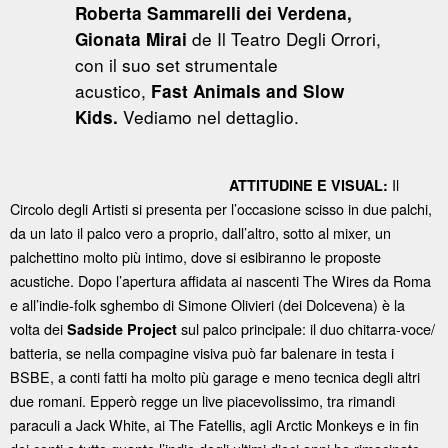
Roberta Sammarelli dei Verdena,
de Il Teatro Degli Orrori,
Gionata Mirai
con il suo set strumentale
acustico,
Fast Animals and Slow
Vediamo nel dettaglio.
Kids.
Il
ATTITUDINE E VISUAL:
Circolo degli Artisti si presenta per l’occasione scisso in due palchi,
da un lato il palco vero a proprio, dall’altro, sotto al mixer, un
palchettino molto più intimo, dove si esibiranno le proposte
acustiche. Dopo l’apertura affidata ai nascenti The Wires da Roma
e all’indie-folk sghembo di Simone Olivieri (dei Dolcevena) è la
volta dei
sul palco principale: il duo chitarra-voce/
Sadside Project
batteria, se nella compagine visiva può far balenare in testa i
BSBE, a conti fatti ha molto più garage e meno tecnica degli altri
due romani. Epperò regge un live piacevolissimo, tra rimandi
paraculi a Jack White, ai The Fatellis, agli Arctic Monkeys e in fin