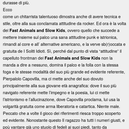
durasse di più.
Ecco
come un chitarrista talentuoso dimostra anche di avere tecnica e
stile, oltre alla sua conclamata attitudine da rocker. Ed ora è la volta
dei
, ovvero quello che succede a
Fast Animals and Slow Kids
mettere insieme sul palco una sana attitudine punk e istrionica,
rimandi al core e all’ alternative americano, e la verve sb(r)occata e
gratuita de I Soliti Idioti. Sì, perché dal punto di vista “attitudine” il
capelluto frontman dei
non la
Fast Animals and Slow Kids
manda a dire a nessuno, domina il palco e la folla con la stessa
foga e le stesse modalità del suo più grande ed evidente referente,
Pierpalolo Capovilla, ma ci mette anche del suo dovuto
principalmente alla sua giovane età anagrafica: dove il suo più
navigato referente mette l’impegno e la poesia, lui ci mette
l’istrionismo e l’allucinazione, dove Capovilla proclama, lui usa la
volgarità gratuita come arma liberatoria e catartica. Niente male.
Peccato che a volte il gioco dei riferimenti riesca troppo scoperto
ed evidente. Nonostante questo Il ragazzo ha tutti i numeri giusti, e
poù vantare già uno stuolo di fedeli ai suoi piedi, tanto da