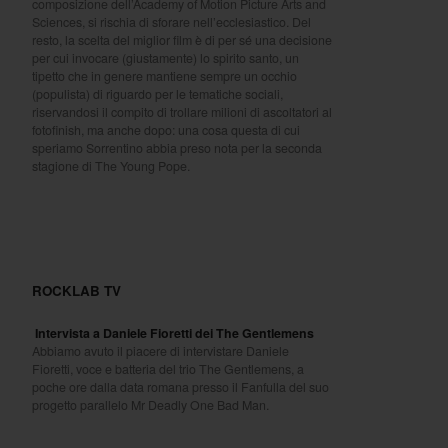
composizione dell’Academy of Motion Picture Arts and
Sciences, si rischia di sforare nell’ecclesiastico. Del
resto, la scelta del miglior film è di per sé una decisione
per cui invocare (giustamente) lo spirito santo, un
tipetto che in genere mantiene sempre un occhio
(populista) di riguardo per le tematiche sociali,
riservandosi il compito di trollare milioni di ascoltatori al
fotofinish, ma anche dopo: una cosa questa di cui
speriamo Sorrentino abbia preso nota per la seconda
stagione di The Young Pope.
ROCKLAB TV
Intervista a Daniele Fioretti dei The Gentlemens
Abbiamo avuto il piacere di intervistare Daniele
Fioretti, voce e batteria del trio The Gentlemens, a
poche ore dalla data romana presso il Fanfulla del suo
progetto parallelo Mr Deadly One Bad Man.