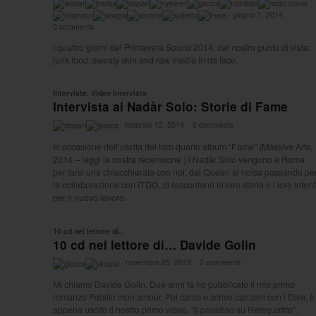
·
giugno 1, 2014
·
0 comments
·
I quattro giorni del Primavera Sound 2014, dal nostro punto di vista:
junk food, sweaty skin and raw media in da face.
Interviste
,
Video Interviste
Intervista ai Nadàr Solo: Storie di Fame
·
febbraio 12, 2014
·
0 comments
·
In occasione dell’uscita del loro quarto album “Fame” (Massive Arts,
2014 – leggi la nostra recensione ) i Nadàr Solo vengono a Roma
per farsi una chiacchierata con noi, dai Queen al noise passando pe
la collaborazione con ITDO, ci raccontano la loro storia e i loro intent
per il nuovo lavoro.
10 cd nel lettore di...
10 cd nel lettore di… Davide Golin
·
novembre 25, 2013
·
2 comments
·
Mi chiamo Davide Golin. Due anni fa ho pubblicato il mio primo
romanzo Pablito mon amour. Poi canto e scrivo canzoni con i Diva: è
appena uscito il nostro primo video, “Il paradiso su Retequattro”.