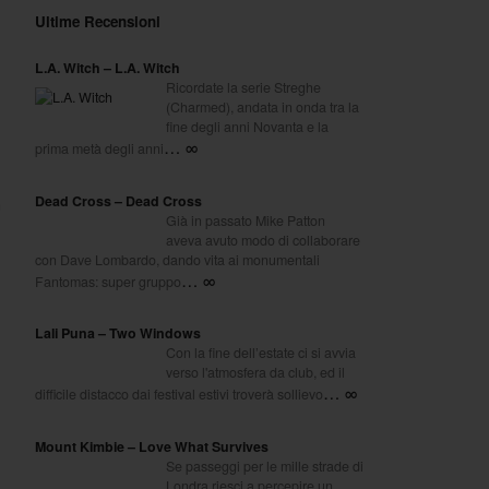
Ultime Recensioni
L.A. Witch – L.A. Witch
Ricordate la serie Streghe
(Charmed), andata in onda tra la
fine degli anni Novanta e la
… ∞
prima metà degli anni
Dead Cross – Dead Cross
n
Già in passato Mike Patton
aveva avuto modo di collaborare
con Dave Lombardo, dando vita ai monumentali
… ∞
Fantomas: super gruppo
Lali Puna – Two Windows
Con la fine dell’estate ci si avvia
verso l'atmosfera da club, ed il
… ∞
difficile distacco dai festival estivi troverà sollievo
Mount Kimbie – Love What Survives
Se passeggi per le mille strade di
Londra riesci a percepire un