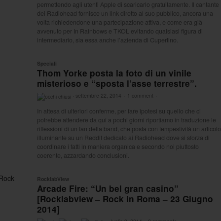
permettendo agli utenti Apple di scaricarlo gratuitamente. Il cantante
dei Radiohead fornisce un link diretto al suo pubblico, ancora una
volta richiedendone una partecipazione attiva, e come era già
avvenuto per In Rainbows e TKOL evitando qualsiasi figura di
intermediario, sia essa anche l’azienda di Cupertino.
Speciali
Thom Yorke posta la foto di un vinile
misterioso e “sposta l’asse terrestre”.
·
settembre 22, 2014
·
1 comment
·
In attesa di ulteriori conferme, per fare ipotesi su quello che ci
potrebbe attendere da qui a pochi giorni riportiamo in traduzione le
riflessioni di un fan della band, che posta con tempestività un articolo
illuminante su un Reddit dedicato ai Radiohead dove si sforza di
coordinare i fatti in maniera organica e secondo noi piuttosto
coerente, azzardando conclusioni.
RocklabView
Arcade Fire: “Un bel gran casino”
[Rocklabview – Rock in Roma – 23 Giugno
2014]