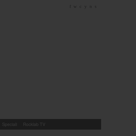
f
w
c
y
n
s
Speciali
Rocklab TV