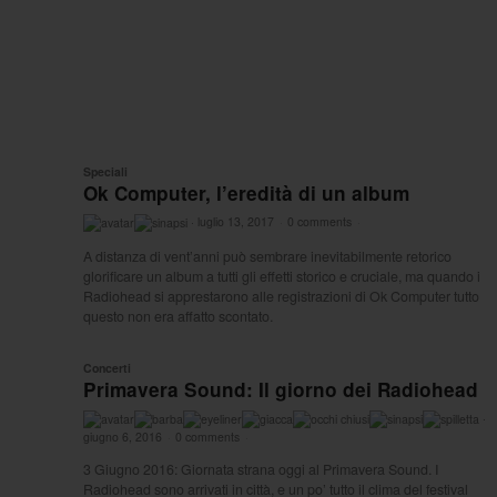
Speciali
Ok Computer, l’eredità di un album
·
luglio 13, 2017
·
0 comments
·
A distanza di vent’anni può sembrare inevitabilmente retorico
glorificare un album a tutti gli effetti storico e cruciale, ma quando i
Radiohead si apprestarono alle registrazioni di Ok Computer tutto
questo non era affatto scontato.
Concerti
Primavera Sound: Il giorno dei Radiohead
·
giugno 6, 2016
·
0 comments
·
3 Giugno 2016: Giornata strana oggi al Primavera Sound. I
Radiohead sono arrivati in città, e un po’ tutto il clima del festival