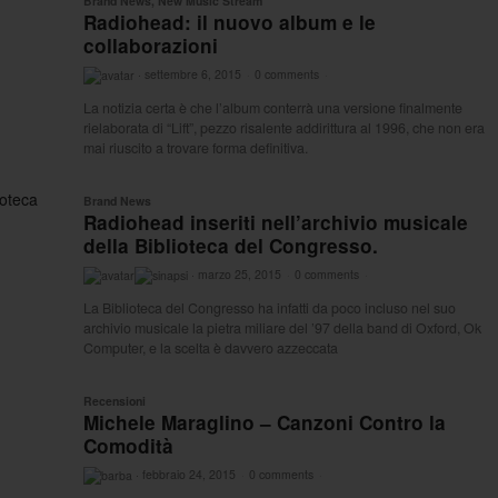
Brand News
,
New Music Stream
Radiohead: il nuovo album e le
collaborazioni
·
settembre 6, 2015
·
0 comments
·
La notizia certa è che l’album conterrà una versione finalmente
rielaborata di “Lift”, pezzo risalente addirittura al 1996, che non era
mai riuscito a trovare forma definitiva.
Brand News
Radiohead inseriti nell’archivio musicale
della Biblioteca del Congresso.
·
marzo 25, 2015
·
0 comments
·
La Biblioteca del Congresso ha infatti da poco incluso nel suo
archivio musicale la pietra miliare del ’97 della band di Oxford, Ok
Computer, e la scelta è davvero azzeccata
Recensioni
Michele Maraglino – Canzoni Contro la
Comodità
·
febbraio 24, 2015
·
0 comments
·