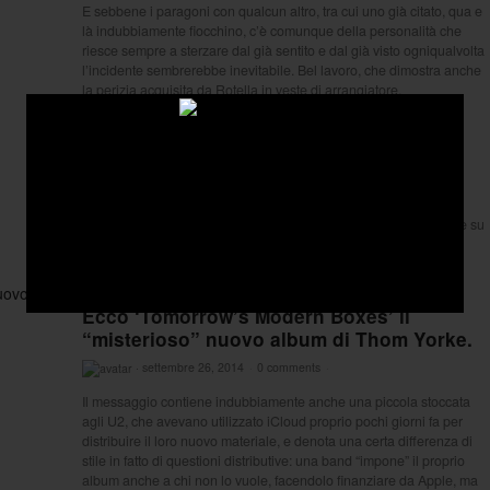
E sebbene i paragoni con qualcun altro, tra cui uno già citato, qua e
là indubbiamente fiocchino, c’è comunque della personalità che
riesce sempre a sterzare dal già sentito e dal già visto ogniqualvolta
l’incidente sembrerebbe inevitabile. Bel lavoro, che dimostra anche
la perizia acquisita da Rotella in veste di arrangiatore.
Recensioni
Thom Yorke – Tomorrow’s Modern Boxes
·
settembre 30, 2014
·
0 comments
·
Difficile che qualcuno di voi non si sia fatto già un’idea personale su
Tomorrow’s Modern Boxes, l’ultima uscita solista di
Brand News
Ecco ‘Tomorrow’s Modern Boxes’ il
“misterioso” nuovo album di Thom Yorke.
·
settembre 26, 2014
·
0 comments
·
Il messaggio contiene indubbiamente anche una piccola stoccata
agli U2, che avevano utilizzato iCloud proprio pochi giorni fa per
distribuire il loro nuovo materiale, e denota una certa differenza di
stile in fatto di questioni distributive: una band “impone” il proprio
album anche a chi non lo vuole, facendolo finanziare da Apple, ma