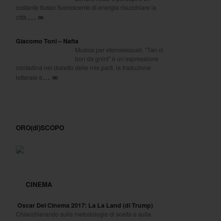
costante flusso fluorescente di energia risucchiare la
… ∞
città.
Giacomo Toni – Nafta
Musica per eterosessuali. “Tan ci
bon da gnint” è un’espressione
contadina nel dialetto delle mie parti, la traduzione
… ∞
letterale è
ORO(di)SCOPO
CINEMA
Oscar Del Cinema 2017: La La Land (di Trump)
Chiacchierando sulle metodologie di scelta e sulla