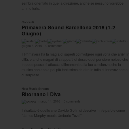
sembra orientato in quella direzione, anche se nessuno vorrebbe
ammetterlo.
Concerti
Primavera Sound Barcellona 2016 (1-2
Giugno)
·
giugno 3, 2016
·
0 comments
·
Il Primavera ha la magia di saperti coinvolgere ogni volta che arrivi i
città, e anche magari di strapparti di dosso quel pensiero noioso che
troppo spesso si affaccia ultimamente alla tua coscienza, che la
musica non abbia poi più tantissimo da dire in fatto di innovazione o
di sorprese.
New Music Stream
Ritornano i Diva
·
marzo 14, 2016
·
0 comments
·
Il risultato è quello che Davide Golin ci descrive in tre parole come
“James Murphy-meets-Umberto Tozzi”